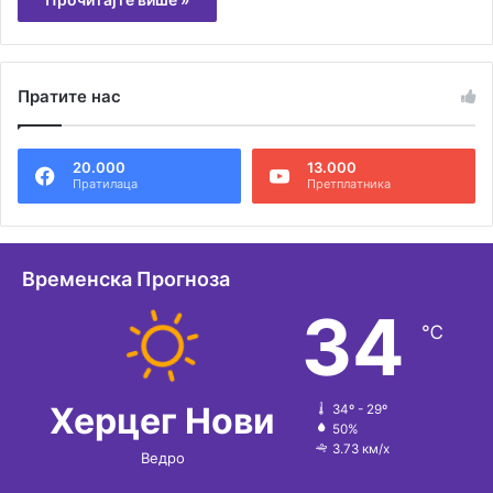
Пратите нас
20.000
13.000
Пратилаца
Претплатника
Временска Прогноза
34
℃
Херцег Нови
34º - 29º
50%
3.73 км/х
Ведро