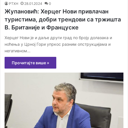
РТХН
28.01.2024
0
Жупановић: Херцег Нови привлачан
туристима, добри трендови са тржишта
В. Британије и Француске
Херцег Нови је и даље други град по броју долазака и
ноћења у Црној Гори упркос разним опструкцијама и
негативном…
Прочитајте више »