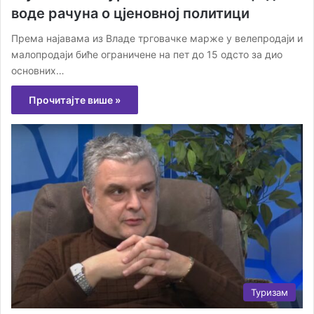
воде рачуна о цјеновној политици
Према најавама из Владе трговачке марже у велепродаји и
малопродаји биће ограничене на пет до 15 одсто за дио
основних…
Прочитајте више »
Туризам