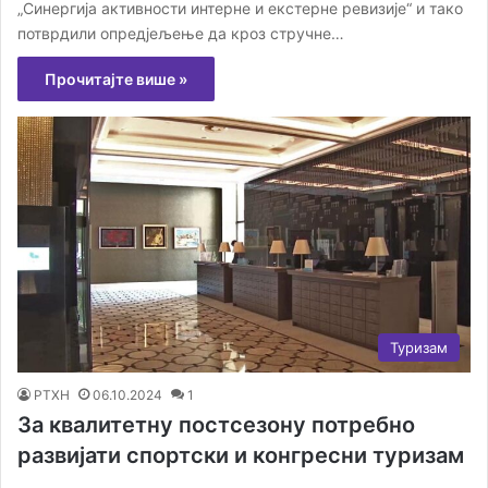
„Синергија активности интерне и екстерне ревизије“ и тако
потврдили опредјељење да кроз стручне…
Прочитајте више »
Туризам
РТХН
06.10.2024
1
За квалитетну постсезону потребно
развијати спортски и конгресни туризам