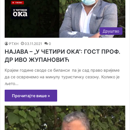
Друштво
РТХН
03.11.2021
0
НАЈАВА – „У ЧЕТИРИ ОКА“: ГОСТ ПРОФ.
ДР ИВО ЖУПАНОВИЋ
Крајем године своде се биланси па је сад право вријеме
да се освренемо на минулу туристичку сезону. Колико је
љето…
Прочитајте више »