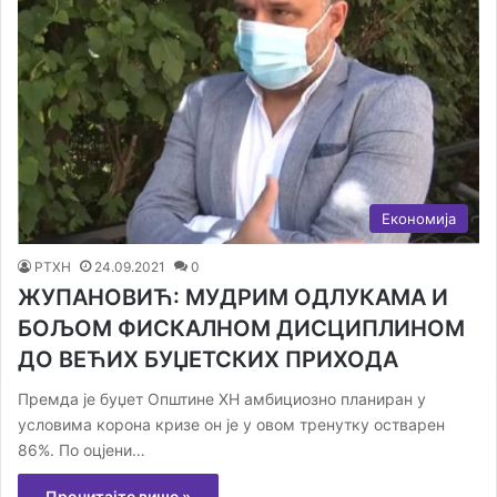
Економија
РТХН
24.09.2021
0
ЖУПАНОВИЋ: МУДРИМ ОДЛУКАМА И
БОЉОМ ФИСКАЛНОМ ДИСЦИПЛИНОМ
ДО ВЕЋИХ БУЏЕТСКИХ ПРИХОДА
Премда је буџет Општине ХН амбициозно планиран у
условима корона кризе он је у овом тренутку остварен
86%. По оцјени…
Прочитајте више »