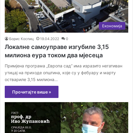
Економија
Борис Коспиц
19.04.2022
0
Локалне самоуправе изгубиле 3,15
милиона еура током два мјесеца
Примјена програма „Европа сад“ има изразито негативан
утицај на приходе општина, које су у фебуару и марту
оствариле 3,15 милиона…
Прочитајте више »