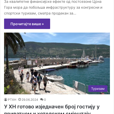
За квалитетне финансијске ефекте од постсезоне Црна
Гора мора да побољша инфраструктуру за конгресни и
спортски туризам, сматра продекан за…
Прочитајте више »
Туризам
РТХН
29.06.2024
0
У ХН готово изједначен број гостију у
приватном и хотелском смјештају