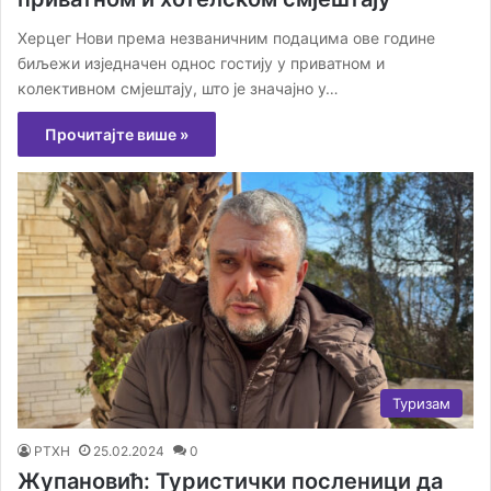
Херцег Нови према незваничним подацима ове године
биљежи изједначен однос гостију у приватном и
колективном смјештају, што је значајно у…
Прочитајте више »
Туризам
РТХН
25.02.2024
0
Жупановић: Туристички посленици да