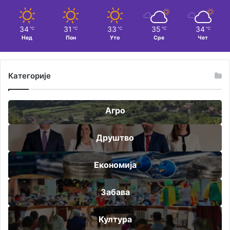
34
31
33
35
34
℃
℃
℃
℃
℃
Нед
Пон
Уто
Сре
Чет
Категорије
Агро
Друштво
Економија
Забава
Култура