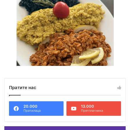
Пратите нас
20.000
13.000
Пратилаца
Претплатника