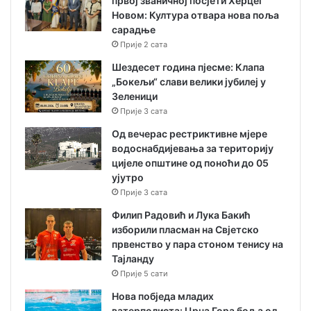
првој званичној посјети Херцег
Новом: Култура отвара нова поља
сарадње
Прије 2 сата
Шездесет година пјесме: Клапа
„Бокељи“ слави велики јубилеј у
Зеленици
Прије 3 сата
Од вечерас рестриктивне мјере
водоснабдијевања за територију
цијеле општине од поноћи до 05
ујутро
Прије 3 сата
Филип Радовић и Лука Бакић
изборили пласман на Свјетско
првенство у пара стоном тенису на
Тајланду
Прије 5 сати
Нова побједа младих
ватерполиста: Црна Гора боља од