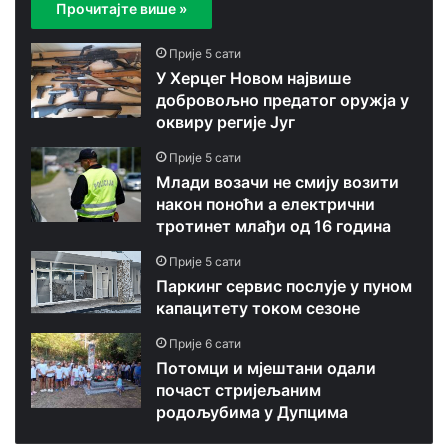
Прочитајте више »
Прије 5 сати
У Херцег Новом највише
добровољно предатог оружја у
оквиру регије Југ
Прије 5 сати
Млади возачи не смију возити
након поноћи а електрични
тротинет млађи од 16 година
Прије 5 сати
Паркинг сервис послује у пуном
капацитету током сезоне
Прије 6 сати
Потомци и мјештани одали
почаст стријељаним
родољубима у Дупцима