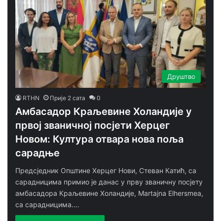
Друштво
RTHN
Прије 2 сата
0
Амбасадор Краљевине Холандије у
првој званичној посјети Херцег
Новом: Култура отвара нова поља
сарадње
Предсједник Општине Херцег Нови, Стеван Катић, са
сарадницима примио је данас у прву званичну посјету
амбасадора Краљевине Холандије, Martajna Elhersmea,
са сарадницима.…