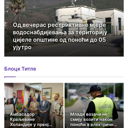
Од вечерас рестриктивне мјере
водоснабдијевања за територију
цијеле општине од поноћи до 05
ујутро
Блоцк Титле
Амбасадор
Млади возачи не
Краљевине
смију возити након
Холандије у првој
поноћи а електрични