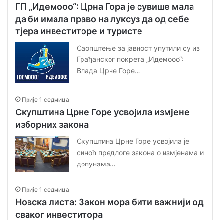
ГП „Идемооо“: Црна Гора је сувише мала
да би имала право на луксуз да од себе
тјера инвеститоре и туристе
Саопштење за јавност упутили су из
Грађанског покрета „Идемооо“:
Влада Црне Горе…
Прије 1 седмица
Скупштина Црне Горе усвојила измјене
изборних закона
Скупштина Црне Горе усвојила је
синоћ предлоге закона о измјенама и
допунама…
Прије 1 седмица
Новска листа: Закон мора бити важнији од
сваког инвеститора