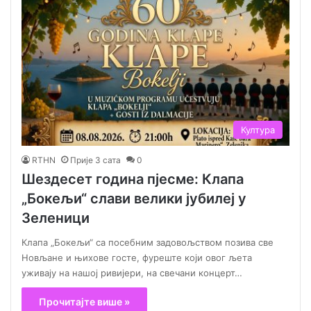
Култура
RTHN
Прије 3 сата
0
Шездесет година пјесме: Клапа
„Бокељи“ слави велики јубилеј у
Зеленици
Клапа „Бокељи“ са посебним задовољством позива све
Новљане и њихове госте, фуреште који овог љета
уживају на нашој ривијери, на свечани концерт…
Прочитајте више »