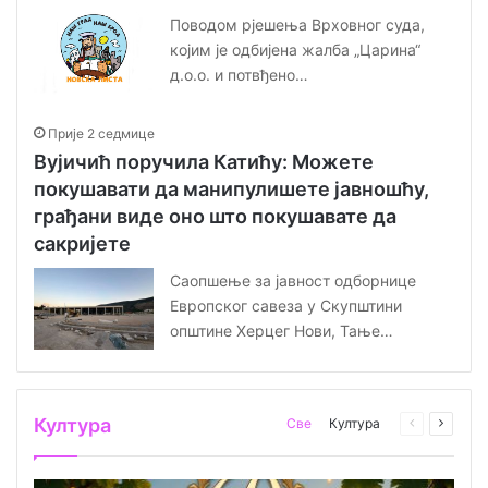
Поводом рјешења Врховног суда,
којим је одбиjена жалба „Царина“
д.о.о. и потвђено…
Прије 2 седмице
Вујичић поручила Катићу: Можете
покушавати да манипулишете јавношћу,
грађани виде оно што покушавате да
сакријете
Саопшење за јавност одборнице
Европског савеза у Скупштини
општине Херцег Нови, Тање…
Култура
Све
Култура
Претходна
Сљеде
страница
стран