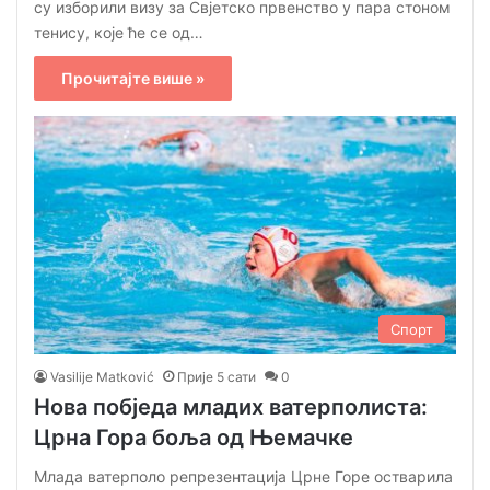
су изборили визу за Свјетско првенство у пара стоном
тенису, које ће се од…
Прочитајте више »
Спорт
Vasilije Matković
Прије 5 сати
0
Нова побједа младих ватерполиста:
Црна Гора боља од Њемачке
Млада ватерполо репрезентација Црне Горе остварила