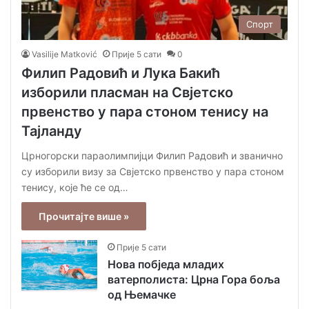
Спорт
Vasilije Matković
Прије 5 сати
0
Филип Радовић и Лука Бакић
изборили пласман на Свјетско
првенство у пара стоном тенису на
Тајланду
Црногорски параолимпијци Филип Радовић и званично
су изборили визу за Свјетско првенство у пара стоном
тенису, које ће се од…
Прочитајте више »
Прије 5 сати
Нова побједа младих
ватерполиста: Црна Гора боља
од Њемачке