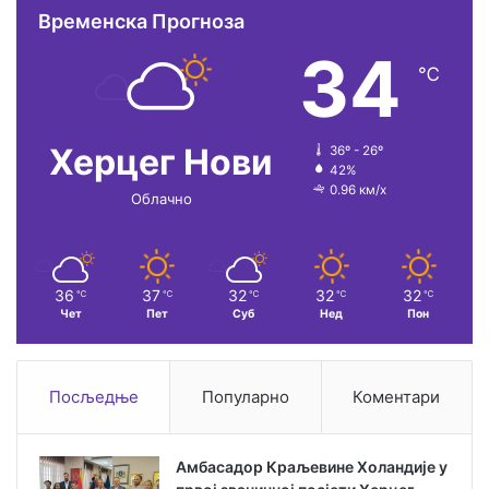
Временска Прогноза
34
℃
Херцег Нови
36º - 26º
42%
0.96 км/х
Облачно
36
37
32
32
32
℃
℃
℃
℃
℃
Чет
Пет
Суб
Нед
Пон
Посљедње
Популарно
Коментари
Амбасадор Краљевине Холандије у