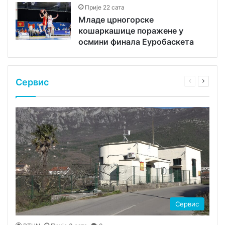
Прије 22 сата
Младе црногорске
кошаркашице поражене у
осмини финала Еуробаскета
Сервис
Претходна
Сљеде
страница
стран
Сервис