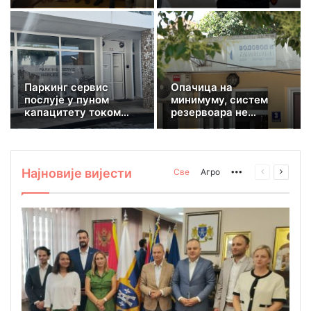
званичној посјети
тротинет млађи од 16
Херцег Новом:
година
Култура отвара нова
поља сарадње
Паркинг сервис
Опачица на
послује у пуном
минимуму, систем
капацитету током
резервоара не
сезоне
подржава повећану
потрошњу
Најновије вијести
Све
Агро
More
Претходна
Сљеде
страница
стран