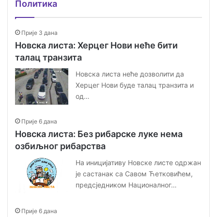
Политика
Прије 3 дана
Новска листа: Херцег Нови неће бити
талац транзита
Новска листа неће дозволити да
Херцег Нови буде талац транзита и
од…
Прије 6 дана
Новска листа: Без рибарске луке нема
озбиљног рибарства
На иницијативу Новске листе одржан
је састанак са Савом Ћетковићем,
предсједником Националног…
Прије 6 дана