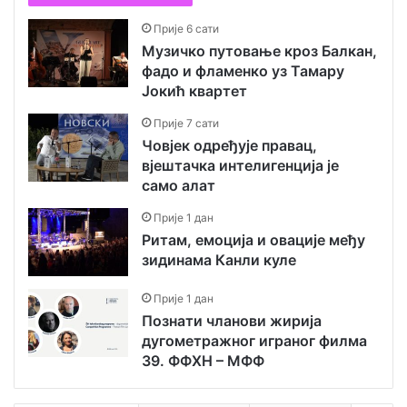
Прије 6 сати
Музичко путовање кроз Балкан,
фадо и фламенко уз Тамару
Јокић квартет
Прије 7 сати
Човјек одређује правац,
вјештачка интелигенција је
само алат
Прије 1 дан
Ритам, емоција и овације међу
зидинама Канли куле
Прије 1 дан
Познати чланови жирија
дугометражног играног филма
39. ФФХН – МФФ