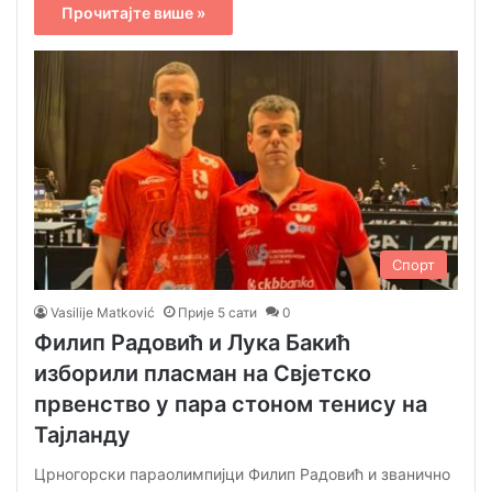
Прочитајте више »
Спорт
Vasilije Matković
Прије 5 сати
0
Филип Радовић и Лука Бакић
изборили пласман на Свјетско
првенство у пара стоном тенису на
Тајланду
Црногорски параолимпијци Филип Радовић и званично