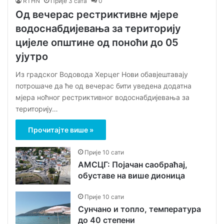
RTHN
Прије 3 сата
0
Од вечерас рестриктивне мјере
водоснабдијевања за територију
цијеле општине од поноћи до 05
ујутро
Из градског Водовода Херцег Нови обавјештавају
потрошаче да ће од вечерас бити уведена додатна
мјера ноћног рестриктивног водоснабдијевања за
територију…
Прочитајте више »
Прије 10 сати
АМСЦГ: Појачан саобраћај,
обуставе на више дионица
Прије 10 сати
Сунчано и топло, температура
до 40 степени