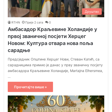
Друштво
RTHN
Прије 2 сата
0
Амбасадор Краљевине Холандије у
првој званичној посјети Херцег
Новом: Култура отвара нова поља
сарадње
Предсједник Општине Херцег Нови, Стеван Катић, са
сарадницима примио је данас у прву званичну посјету
амбасадора Краљевине Холандије, Martajna Elhersmea,
…
Прочитајте више »