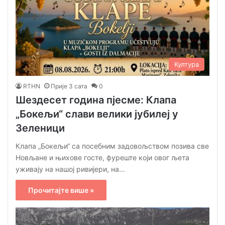
Култура
RTHN
Прије 3 сата
0
Шездесет година пјесме: Клапа
„Бокељи“ слави велики јубилеј у
Зеленици
Клапа „Бокељи“ са посебним задовољством позива све
Новљане и њихове госте, фуреште који овог љета
уживају на нашој ривијери, на…
Прочитајте више »