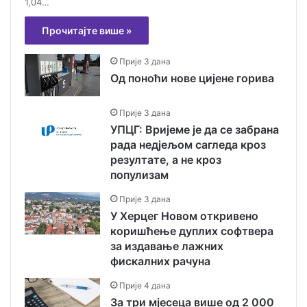
1,04…
Прочитајте више »
Прије 3 дана
Од поноћи нове цијене горива
Прије 3 дана
УПЦГ: Вријеме је да се забрана
рада недјељом сагледа кроз
резултате, а не кроз
популизам
Прије 3 дана
У Херцег Новом откривено
коришћење дуплих софтвера
за издавање лажних
фискалних рачуна
Прије 4 дана
За три мјесеца више од 2 000