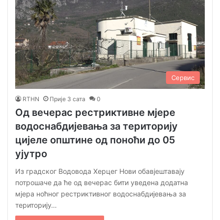
Сервис
RTHN
Прије 3 сата
0
Од вечерас рестриктивне мјере
водоснабдијевања за територију
цијеле општине од поноћи до 05
ујутро
Из градског Водовода Херцег Нови обавјештавају
потрошаче да ће од вечерас бити уведена додатна
мјера ноћног рестриктивног водоснабдијевања за
територију…