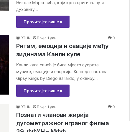
Николе Марковића, који кроз оригиналну и
духовиту…
Прочитајте више »
RTHN
Прије 1 дан
0
Ритам, емоција и овације међу
зидинама Канли куле
Канли кула синоћ је била мјесто сусрета
музике, емоције и енергије. Концерт састава
Gipsy Kings by Diego Baliardo, у оквиру…
Прочитајте више »
RTHN
Прије 1 дан
0
Познати чланови жирија
дугометражног играног филма
39. ФФХН – МФФ