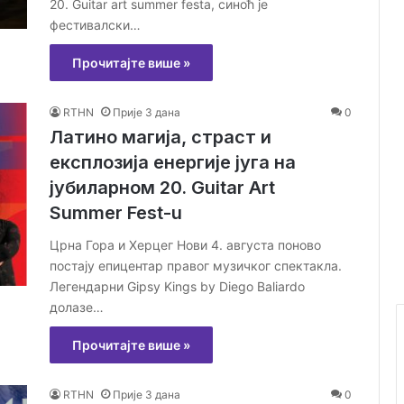
20. Guitar art summer festa, синоћ је
фестивалски…
Прочитајте више »
RTHN
Прије 3 дана
0
Латино магија, страст и
експлозија енергије југа на
јубиларном 20. Guitar Art
Summer Fest-u
Црна Гора и Херцег Нови 4. августа поново
постају епицентар правог музичког спектакла.
Легендарни Gipsy Kings by Diego Baliardo
долазе…
Прочитајте више »
RTHN
Прије 3 дана
0