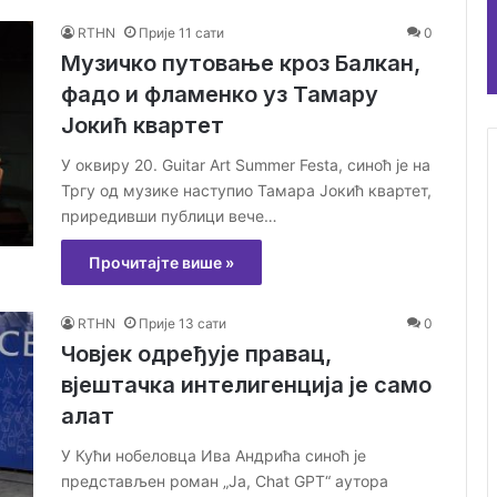
RTHN
Прије 11 сати
0
Музичко путовање кроз Балкан,
фадо и фламенко уз Тамару
Јокић квартет
У оквиру 20. Guitar Art Summer Festa, синоћ је на
Тргу од музике наступио Тамара Јокић квартет,
приредивши публици вече…
Прочитајте више »
RTHN
Прије 13 сати
0
Човјек одређује правац,
вјештачка интелигенција је само
алат
У Кући нобеловца Ива Андрића синоћ је
представљен роман „Ja, Chat GPT“ аутора