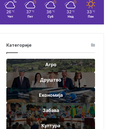
26
37
36
32
33
℃
℃
℃
℃
℃
Чет
Пет
Суб
Нед
Пон
Категорије
Агро
Друштво
Економија
Забава
Култура