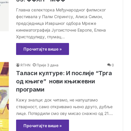
Главна селекторка Међународног филмског
фестивала у Палм Спрингсу, Алиса Симон,
предсједница Извршног одбора Мреже
кинематографија Југоисточне Европе, Елена
Христодулиду, глумац…
Прочитајте више »
RTHN
Прије 3 дана
0
Таласи културе: И послије “Трга
од књиге” нови књижевни
програми
Кажу зналци: док читамо, не напуштамо
стварност, само откривамо њено друго, дубље
лице. Потврдили смо ову мисао снажно од 21.…
Прочитајте више »