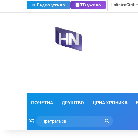
Радио уживо
ТВ уживо
Latinica
Ćirili
ПОЧЕТНА
ДРУШТВО
ЦРНА ХРОНИКА
Насумични текстови
Претрага
за