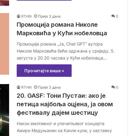
RTHN
Прије 3 дана
0
Промоција романа Николе
Марковића у Кући нобеловца
Промоција романа „Ja, Chat GPT“ аутора
Николе Марковића биће одржана у сриједу, 5.
августа у 20.30 часова у Кући нобеловца…
Прочитајте више »
RTHN
Прије 3 дана
0
20. GASF: Тони Пустаи: ако је
петица најбоља оцјена, ја овом
фестивалу дајем шестицу
Након емотивног и упечатљивог концерта
Амире Медуњанин на Канли кули, у наставку