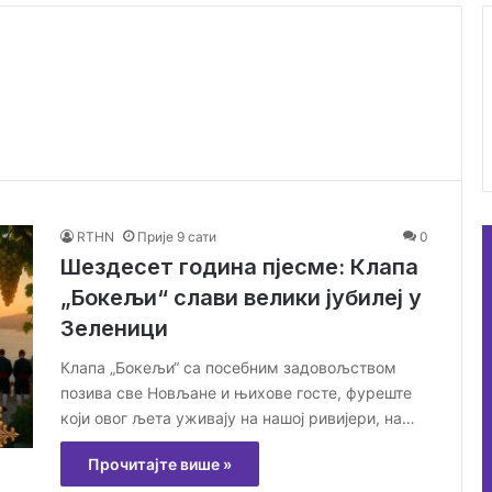
RTHN
Прије 9 сати
0
Шездесет година пјесме: Клапа
„Бокељи“ слави велики јубилеј у
Зеленици
Клапа „Бокељи“ са посебним задовољством
позива све Новљане и њихове госте, фуреште
који овог љета уживају на нашој ривијери, на…
Прочитајте више »