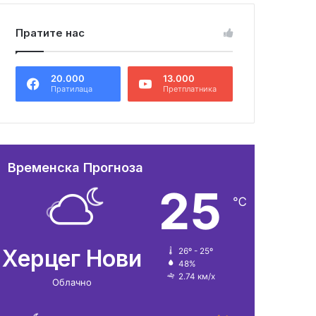
Пратите нас
20.000
13.000
Пратилаца
Претплатника
Временска Прогноза
25
℃
Херцег Нови
26º - 25º
48%
2.74 км/х
Облачно