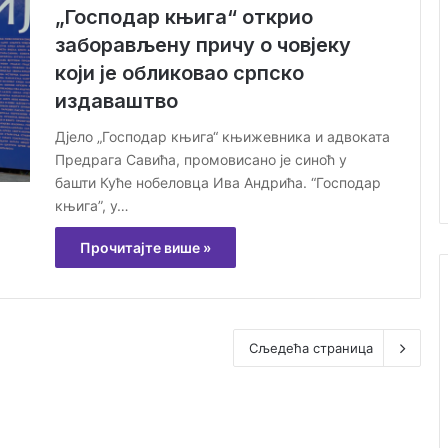
„Господар књига“ открио
заборављену причу о човјеку
који је обликовао српско
издаваштво
Дјело „Господар књига“ књижевника и адвоката
Предрага Савића, промовисано је синоћ у
башти Куће нобеловца Ива Андрића. “Господар
књига”, у…
Прочитајте више »
Сљедећа страница