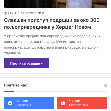
РТХН
17.06.2026
0
Олакшан приступ подршци за око 300
пољопривредника у Херцег Новом
У присуству бројних пољопривредника из подорјенских
села, отворена је канцеларија Министарства
пољопривреде, шумарства и водопривреде, а уједно и
Управа за…
Прочитајте више »
Пратите нас
20.000
13.000
Пратилаца
Претплатника