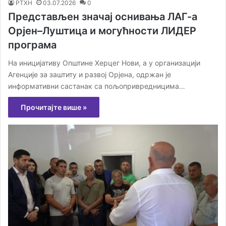
РТХН
03.07.2026
0
Представљен значај оснивања ЛАГ-а
Орјен–Луштица и могућности ЛИДЕР
програма
На иницијативу Општине Херцег Нови, а у организацији
Агенције за заштиту и развој Орјена, одржан је
информативни састанак са пољопривредницима…
Прочитајте више »