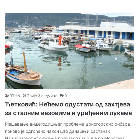
RTHN
Прије 3 седмице
0
Ћетковић: Нећемо одустати од захтјева
за сталним везовима и уређеним лукама
Рјешавање вишегодишњег проблема црногорских рибара
поново је одгођено након што данашњи састанак
Националног удружења произвођача рибе са Морским