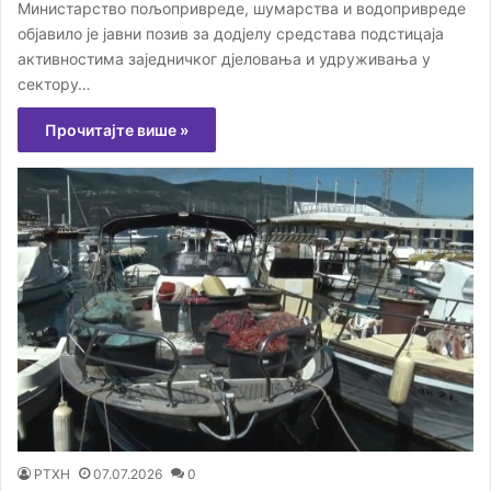
Министарство пољопривреде, шумарства и водопривреде
објавило је јавни позив за додјелу средстава подстицаја
активностима заједничког дјеловања и удруживања у
сектору…
Прочитајте више »
РТХН
07.07.2026
0