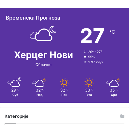
Временска Прогноза
27
℃
Херцег Нови
29º - 27º
55%
3.97 км/х
Облачно
29
32
32
33
35
℃
℃
℃
℃
℃
Суб
Нед
Пон
Уто
Сре
Категорије