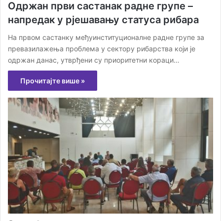
Одржан први састанак радне групе –
напредак у рјешавању статуса рибара
На првом састанку међуинституционалне радне групе за
превазилажења проблема у сектору рибарства који је
одржан данас, утврђени су приоритетни кораци…
Прочитајте више »