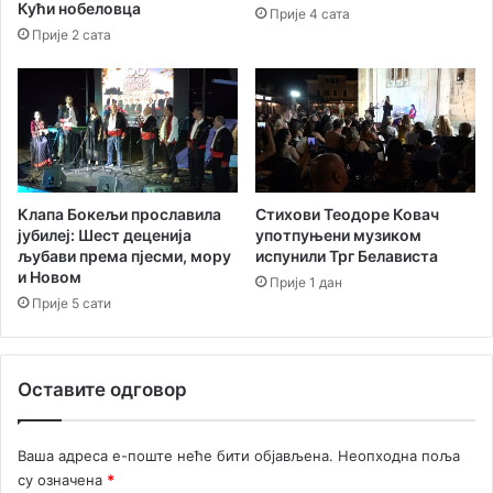
Кући нобеловца
Прије 4 сата
а
а
Прије 2 сата
л
д
у
м
у
е
Н
т
и
а
к
њ
ш
е
и
к
Клапа Бокељи прославила
Стихови Теодоре Ковач
ћ
р
јубилеј: Шест деценија
употпуњени музиком
у
о
љубави према пјесми, мору
испунили Трг Белависта
з
и Новом
Прије 1 дан
с
Прије 5 сати
л
и
к
Оставите одговор
у
,
р
Ваша адреса е-поште неће бити објављена.
Неопходна поља
и
су означена
*
ј