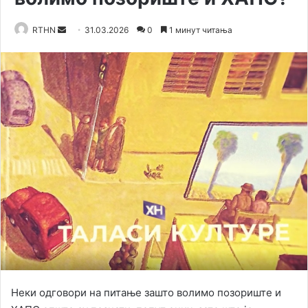
RTHN
S
31.03.2026
0
1 минут читања
e
n
d
a
n
e
m
a
i
l
Неки одговори на питање зашто волимо позориште и