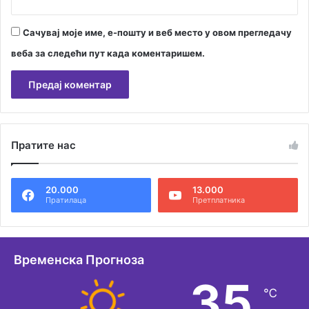
Сачувај моје име, е-пошту и веб место у овом прегледачу
веба за следећи пут када коментаришем.
А
л
Пратите нас
т
е
20.000
13.000
р
Пратилаца
Претплатника
н
а
т
Временска Прогноза
и
35
℃
в