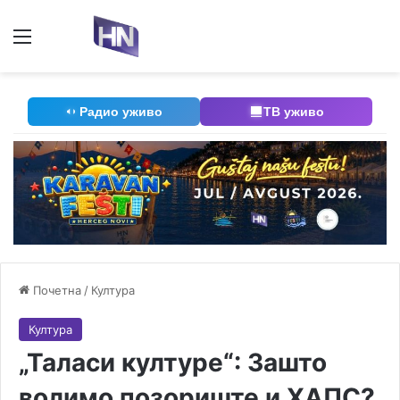
Мени
П
Радио уживо
ТВ уживо
Почетна
/
Култура
Култура
„Таласи културе“: Зашто
волимо позориште и ХАПС?