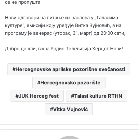
се не пропушта.
Нови одговори на питање из наслова у „Таласима
културе“, емисији коју уређује Витка Вујновић, а на
програму је вечерас (уторак, 31. март) од 20:00 сати,
Добро дошли, ваша Радио Телевизија Херцег Нови!
Hercegnovske aprilske pozorišne svečanosti
Hercegnovsko pozorište
JUK Herceg fest
Talasi kulture RTHN
Vitka Vujnović