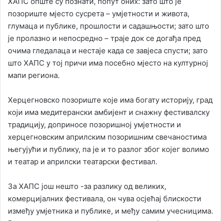
ХАПС опште су познати, попут оних: зато што је
позориште мјесто сусрета – умјетности и живота,
глумаца и публике, прошлости и садашњости; зато што
је пролазно и непосредно – траје док се догађа пред
очима гледалаца и нестаје када се завјеса спусти; зато
што ХАПС у тој причи има посебно мјесто на културној
мапи региона.
Херцегновско позориште које има богату историју, град
који има медитерански амбијент и снажну фестивалску
традицију, доприносе позоришној умјетности и
херцегновским априлским позоришним свечаностима
његујући и публику, па је и то разлог због којег волимо
и театар и априлски театарски фестивал.
За ХАПС још нешто -за разлику од великих,
комерцијалних фестивала, он чува осјећај блискости
између умјетника и публике, и међу самим учесницима.