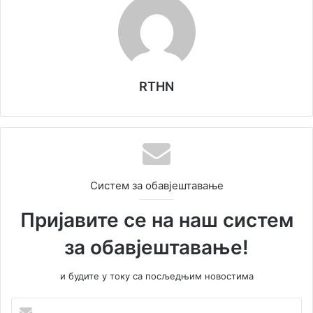
RTHN
Систем за обавјештавање
Пријавите се на наш систем
за обавјештавање!
и будите у току са посљедњим новостима
У