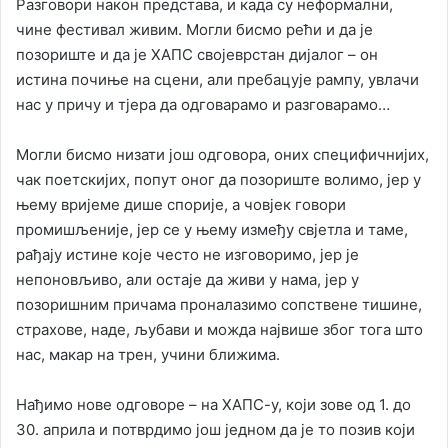
Разговори након представа, и када су неформални,
чине фестивал живим. Могли бисмо рећи и да је
позориште и да је ХАПС својеврстан дијалог – он
истина почиње на сцени, али пребацује рампу, увлачи
нас у причу и тјера да одговарамо и разговарамо…
Могли бисмо низати још одговора, оних специфичнијих,
чак поетскијих, попут оног да позориште волимо, јер у
њему вријеме дише спорије, а човјек говори
промишљеније, јер се у њему између свјетла и таме,
рађају истине које често не изговоримо, јер је
непоновљиво, али остаје да живи у нама, јер у
позоришним причама проналазимо сопствене тишине,
страхове, наде, љубави и можда највише због тога што
нас, макар на трен, учини ближима.
Нађимо нове одговоре – на ХАПС-у, који зове од 1. до
30. априла и потврдимо још једном да је то позив који