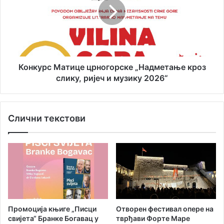
о
к
к
у
л
р
у
с
б
М
а
а
„
т
Конкурс Матице црногорске „Надметање кроз
И
и
слику, ријеч и музику 2026“
г
ц
а
е
л
ц
Слични текстови
о
р
“
н
н
о
а
г
м
о
е
р
м
с
о
к
р
е
Промоција књиге „Писци
Oтворен фестивал опере на
и
„
свијета“ Бранке Богавац у
тврђави Форте Маре
ј
Н