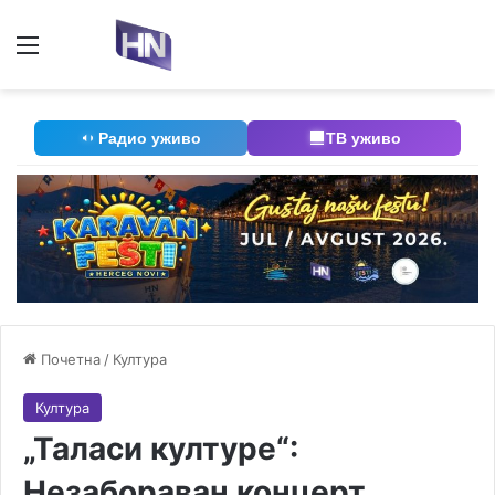
Мени
П
Радио уживо
ТВ уживо
Почетна
/
Култура
Култура
„Таласи културе“:
Незабораван концерт