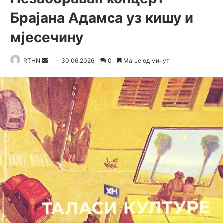
Брајана Адамса уз кишу и
мјесечину
RTHN
S
30.06.2026
0
Мање од минут
e
n
d
a
n
e
m
a
i
l