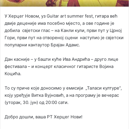
У Херцег Новом, уз Guitar art summer fest, гитара већ
двије деценије има посебно мјесто, а ове године је
добила свјетски глас – на Канли кули, први пут у Црној
Гори, први пут на отвореној сцени наступио је свјетски
популарни кантаутор Брајан Адамс.
Дан касније – у башти куће Ива Андрића – друго лице
фестивала – и концерт класичног гитаристе Војина
Коцића.
То су приче које доносимо у емисији „Таласи културе“,
коју уређује Витка Вујновић, а на програму је вечерас
(уторак, 30. јун) од 20:00 сати.
Добро дошли, ваша РТ Херцег Нови!