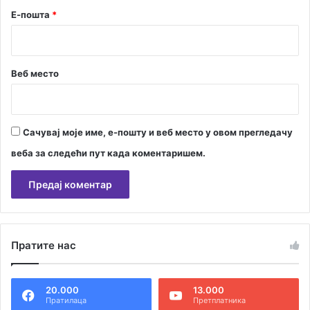
и
Е-пошта
*
ј
у
о
п
ш
Веб место
т
и
н
а
Сачувај моје име, е-пошту и веб место у овом прегледачу
веба за следећи пут када коментаришем.
А
л
Пратите нас
т
е
20.000
13.000
р
Пратилаца
Претплатника