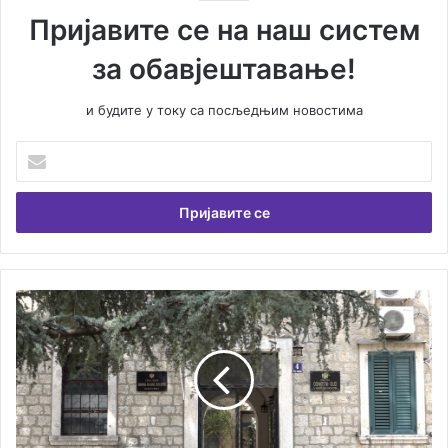
Пријавите се на наш систем
за обавјештавање!
и будите у току са посљедњим новостима
У
н
е
с
и
т
е
В
П
а
р
ш
и
у
т
е
в
м
о
а
р
и
Н