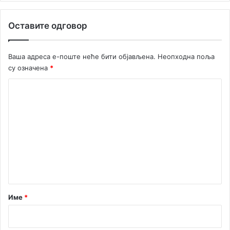
а
л
Оставите одговор
и
з
а
Ваша адреса е-поште неће бити објављена.
Неопходна поља
ц
су означена
*
и
ј
К
у
и
о
в
м
е
е
ћ
у
н
а
т
у
т
а
о
р
Име
*
н
о
*
м