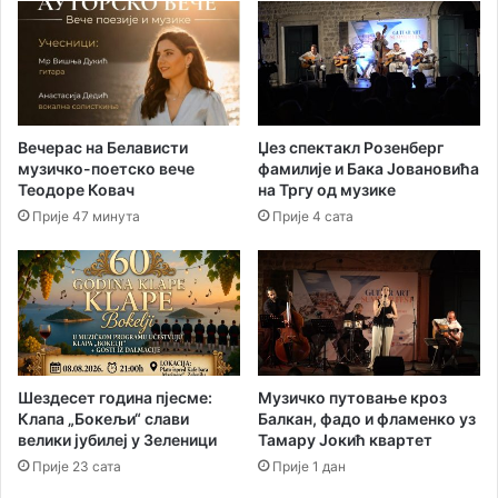
о
е
с
о
у
п
п
ш
р
т
у
и
Вечерас на Белависти
Џез спектакл Розенберг
з
н
музичко-поетско вече
фамилије и Бака Јовановића
и
а
Теодоре Ковач
на Тргу од музике
н
з
Прије 47 минута
Прије 4 сата
о
а
ж
ј
е
а
м
ч
у
д
е
ц
Шездесет година пјесме:
Музичко путовање кроз
е
Клапа „Бокељи“ слави
Балкан, фадо и фламенко уз
н
велики јубилеј у Зеленици
Тамару Јокић квартет
т
Прије 23 сата
Прије 1 дан
р