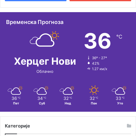
н
а
т
Временска Прогноза
и
36
℃
в
е
:
Херцег Нови
36º - 27º
42%
1.27 км/х
Облачно
36
34
32
32
33
℃
℃
℃
℃
℃
Пет
Суб
Нед
Пон
Уто
Категорије