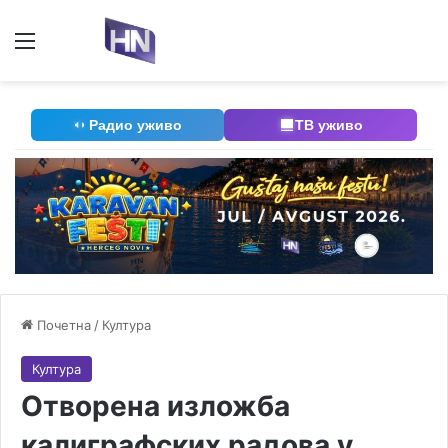
Мени
П
Радио уживо
ТВ уживо
Почетна
/
Култура
Култура
Отворена изложба
калиграфских радова у