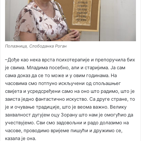
Полазница, Слободанка Роган
–Дође као нека врста психотерапије и препоручила бих
је свима. Младима посебно, али и старијима. Ја сам
сама доказ да се то може и у овим годинама. На
часовима смо потпуно искључени од спољашњег
свијета и усредсређени само на оно што радимо, што је
заиста једно фантастично искуство. Са друге стране, то
је и очување традиције, што је веома важно. Велику
захвалност дугујем оцу Зорану што нам је омогућио да
учествујемо. Сви смо задовољни и радо долазимо на
часове, проводимо вријеме пишући и дружимо се,
казала је она.