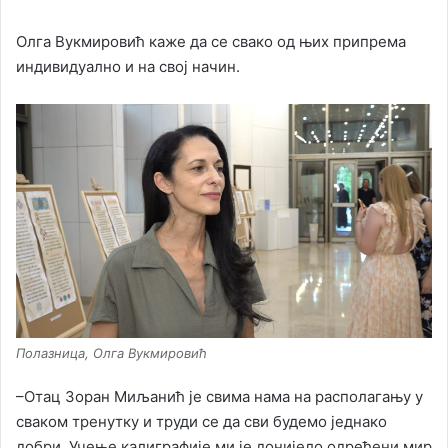
Олга Вукмировић каже да се свако од њих припрема
индивидуално и на свој начин.
Полазница, Олга Вукмировић
–Отац Зоран Миљанић је свима нама на располагању у
сваком тренутку и труди се да сви будемо једнако
добри. Учење калиграфије ми је донијело одређени мир