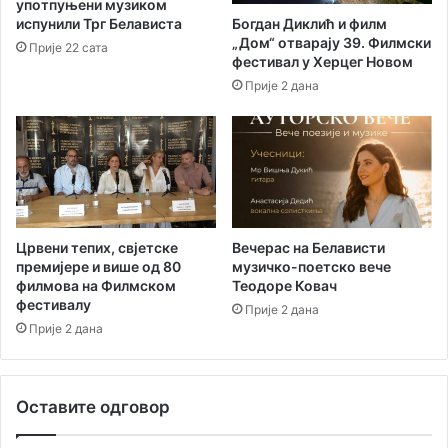
употпуњени музиком
р
Богдан Диклић и филм
испунили Трг Белависта
х
„Дом“ отварају 39. Филмски
Прије 22 сата
у
фестивал у Херцег Новом
о
Прије 2 дана
б
и
љ
е
ж
е
н
п
Црвени тепих, свјетске
Вечерас на Белависти
премијере и више од 80
музичко-поетско вече
р
филмова на Филмском
Теодоре Ковач
а
фестивалу
з
Прије 2 дана
Прије 2 дана
н
и
к
В
Оставите одговор
и
д