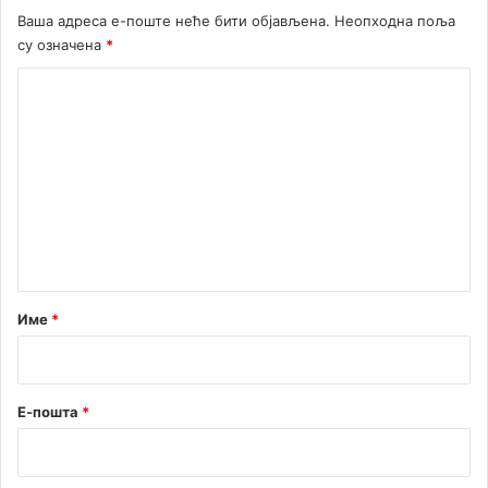
о
Ваша адреса е-поште неће бити објављена.
Неопходна поља
в
су означена
*
д
а
К
н
о
м
е
н
т
а
р
Име
*
*
Е-пошта
*