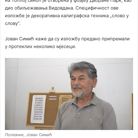
на Топлој синоћ је отворена у фоајеу Дворане Парк, као
дио обиљежавања Видовдана. Специфичност ове
изложбе је декоративна калиграфска техника „слово у
слову“.
Јован Симић каже да су изложбу предано припремали
у протеклих неколико мјесеци.
Полазник, Јован Симић