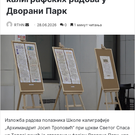
Дворани Парк
RTHN
S
28.06.2026
0
1 минут читања
e
n
d
a
n
e
m
a
i
l
Изложба радова полазника Школе калиграфије
„Архимандрит Јосип Троповић“ при цркви Светог Спаса