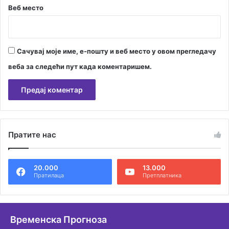
Веб место
Сачувај моје име, е-пошту и веб место у овом прегледачу
веба за следећи пут када коментаришем.
А
л
Пратите нас
т
е
20.000
13.000
р
Пратилаца
Претплатника
н
а
т
Временска Прогноза