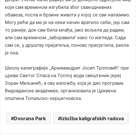
који сам временом изгубила због свакодневних
обавеза, посла и брзине живота у којој се сви налазимо.
Могу рећи да ме је на неки начин вратило себи, јер сам
то раније, док сам била млађа, јако вољела да радим,
али сам временом „заборавила“ како то изгледа. Сада
сам се, у друштву пријатеља, поново присјетила, рекла
је она.
Школу калиграфије „Архимандрит Јосип Троповић“ при
цркви Светог Спаса на Топлој води свештеник јереј
Зоран Миљанић, а ову изложбу, која је дио програма
Видовданске академије, организовала је Црквена
општина Топаљско-херцегновска.
Dvorana Park
izložba kaligrafskih radova