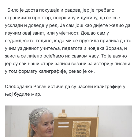
–Било је доста покушаја и радова, јер је требало
ограничити простор, површину и дужину, да се све
усклади и доведе у ред. Ја сам још као дијете желио да
изучим овај занат, или умјетност. Дошао сам у
седамдесете године, када ми се пружила прилика да то
учим уз дивног учитеља, педагога и човјека Зорана, и
заиста се лијепо осјећамо на сваком часу. То је важно
јер су сви наши стари записи везани за историју писани
у том формату калиграфије, рекао је он.
Слободанка Роган истиче да су часови калиграфије у
њој будиле мир.