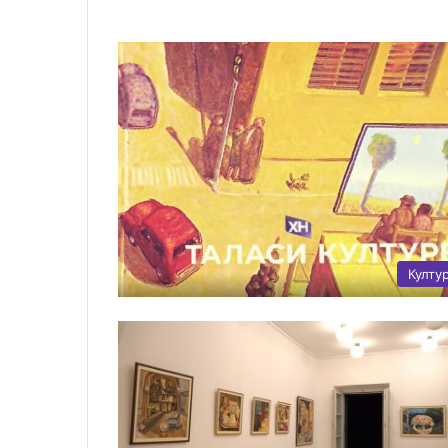
Култу