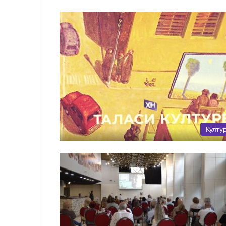
Култу