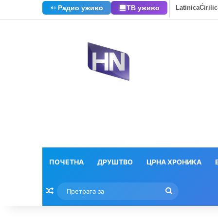
Радио уживо
ТВ уживо
Latinica
Ćirili
ПОЧЕТНА
ДРУШТВО
ЦРНА ХРОНИКА
Насумични текстови
Претрага
за