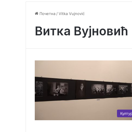
Почетна
/
Vitka Vujnović
Витка Вујновић
Култу