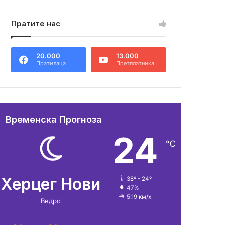
Пратите нас
20.000
13.000
Пратилаца
Претплатника
Временска Прогноза
24
℃
Херцег Нови
38º - 24º
47%
5.19 км/х
Ведро