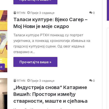
RTHN
Прије 3 седмице
0
Таласи културе: Вјеко Сагер –
Мој Нови је моје сидро
Таласи културе РТХН понекад су портрет
умјетника, а понекад хронологија збивања на
градској културној сцени. Од овог издања
отварамо и…
Прочитајте више »
ра
RTHN
Прије 3 седмице
0
„Индустрија снова“ Катарине
Вишић: Простори између
стварности, маште и сјећања