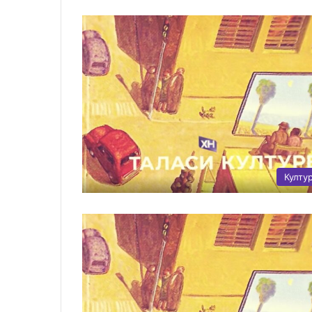
Култу