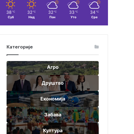
38
32
32
33
34
℃
℃
℃
℃
℃
Суб
Нед
Пон
Уто
Сре
Категорије
Агро
Друштво
Економија
Забава
Култура