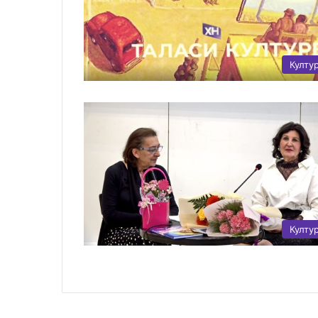
Култу
Култу