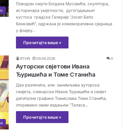
Поводом смрти Богдана Мусовића, скулптора,
историчара умјетности, дугогодишњег
во
кустоса градске Галерије “Јосип Бепо
Бенковић”, одржана је комеморативна сједница
у фоајеу…
Прочитајте више »
RTHN
09.06.2026
0
Ауторски свјетови Ивана
Ђуришића и Томе Станића
Два различита, али занимљива ауторска
свијета, сликарски Ивана Ђуришића и свијет
дигиталне графике Томислава Томе Станића,
откривамо овим издањем “Таласа…
Прочитајте више »
ра