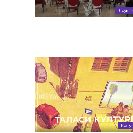
Друшт
Култу