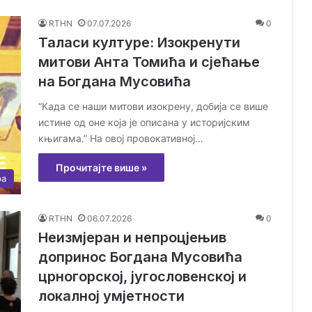
RTHN
07.07.2026
0
Таласи културе: Изокренути
митови Анта Томића и сјећање
на Богдана Мусовића
“Када се наши митови изокрену, добија се више
истине од оне која је описана у историјским
књигама.” На овој провокативној…
Прочитајте више »
ра
RTHN
06.07.2026
0
Неизмјеран и непроцјењив
допринос Богдана Мусовића
црногорској, југословенској и
локалној умјетности