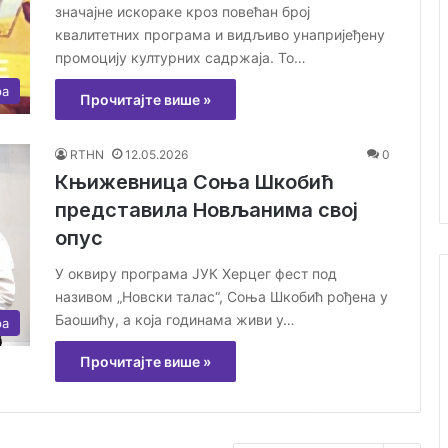
значајне искораке кроз повећан број
квалитетних програма и видљиво унапријеђену
промоцију културних садржаја. То…
ра
Прочитајте више »
RTHN
12.05.2026
0
Књижевница Соња Шкобић
представила Новљанима свој
опус
У оквиру програма ЈУК Херцег фест под
називом „Новски талас“, Соња Шкобић рођена у
Баошићу, а која годинама живи у…
ра
Прочитајте више »