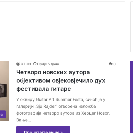
RTHN
Прије 5 дана
0
Четворо новских аутора
објективом овјековјечило дух
фестивала гитаре
У оквиру Guitar Art Summer Festa, синоћ је у
галерији „Sju Rajder“ отворена изложба
фотографија четворо аутора из Херцег Новог,
ра
Вање…
Прочитајте више »