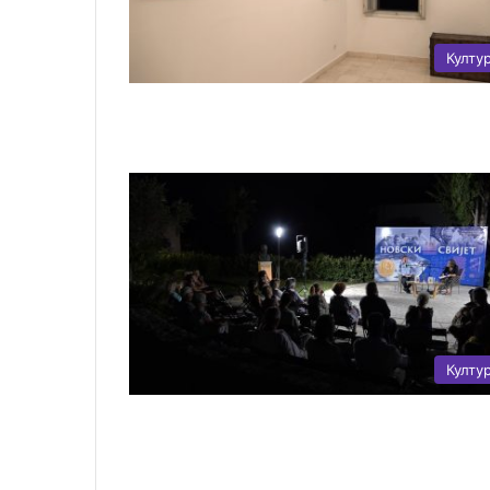
Култу
Култу