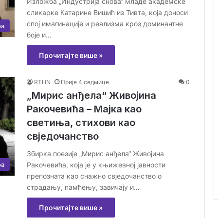
Изложба „Индустрија снова“ младе академске
сликарке Катарине Вишић из Тивта, која доноси
спој имагинације и реализма кроз доминантне
ра
боје и…
Прочитајте више »
RTHN
Прије 4 седмице
0
„Мирис анђела“ Живојина
Ракочевића – Мајка као
светиња, стихови као
свједочанство
Збирка поезије „Мирис анђела“ Живојина
Ракочевића, која је у књижевној јавности
ра
препозната као снажно свједочанство о
страдању, памћењу, завичају и…
Прочитајте више »