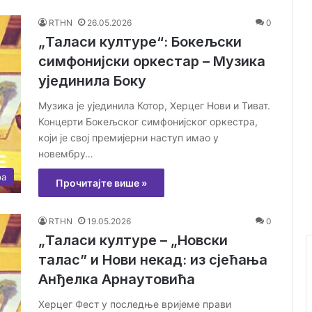
RTHN
26.05.2026
0
„Таласи културе“: Бокељски
симфонијски оркестар – Музика
ујединила Боку
Музика је ујединила Котор, Херцег Нови и Тиват.
Концерти Бокељског симфонијског оркестра,
који је свој премијерни наступ имао у
новембру…
ра
Прочитајте више »
RTHN
19.05.2026
0
„Таласи културе – „Новски
талас” и Нови некад: из сјећања
Анђелка Арнаутовића
Херцег Фест у последње вријеме прави