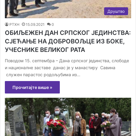
Друштво
РТХН
15.09.2021
0
ОБИЉЕЖЕН ДАН СРПСКОГ ЈЕДИНСТВА:
СЈЕЋАЊЕ НА ДОБРОВОЉЦЕ ИЗ БОКЕ,
УЧЕСНИКЕ ВЕЛИКОГ РАТА
Поводом 15. септембра – Дана српског јединства, слободе
и националне заставе данас је у манастиру Савина
служен парастос родољубима из…
Прочитајте више »