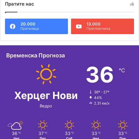
Пратите нас
20.000
13.000
Пратилаца
Претплатника
Временска Прогноза
36
℃
Херцег Нови
36º - 27º
44%
2.31 км/х
Ведро
36
37
33
33
33
℃
℃
℃
℃
℃
Чет
Пет
Суб
Нед
Пон