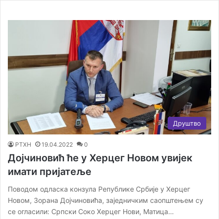
Друштво
РТХН
19.04.2022
0
Дојчиновић ће у Херцег Новом увијек
имати пријатеље
Поводом одласка конзула Републике Србије у Херцег
Новом, Зорана Дојчиновића, заједничким саопштењем су
се огласили: Српски Соко Херцег Нови, Матица…