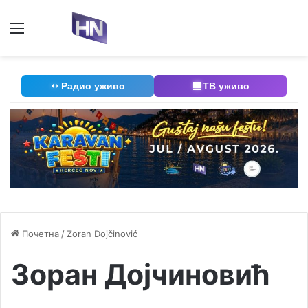
Мени
П
Радио уживо
ТВ уживо
Почетна
/
Zoran Dojčinović
Зоран Дојчиновић