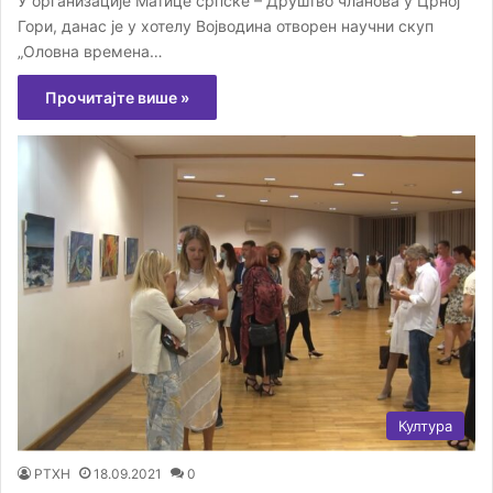
У организације Матице српске – Друштво чланова у Црној
Гори, данас је у хотелу Војводина отворен научни скуп
„Оловна времена…
Прочитајте више »
Култура
РТХН
18.09.2021
0