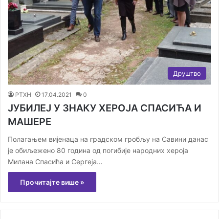
Друштво
РТХН
17.04.2021
0
ЈУБИЛЕЈ У ЗНАКУ ХЕРОЈА СПАСИЋА И
МАШЕРЕ
Полагањем вијенаца на градском гробљу на Савини данас
је обиљежено 80 година од погибије народних хероја
Милана Спасића и Сергеја…
Прочитајте више »