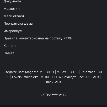
Документа
Маркетинг
Мали огласи
Програмска шема
Импрессум
Правила коментарисања на порталу РТХН
Контакт
Савјет
Гледајте нас: MagentaTV – CH 11 | m:Box – CH 12 | Telemach – CH
19 | Lokalni multipleks (MUX) - CH 37 Слушајте нас: 90,0 MHz |
102,7 MHz
[рстр_селецтор]