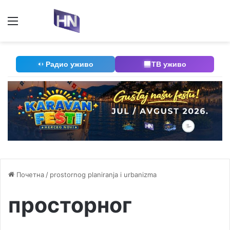
Мени
П
Радио уживо
ТВ уживо
Почетна
/
prostornog planiranja i urbanizma
просторног