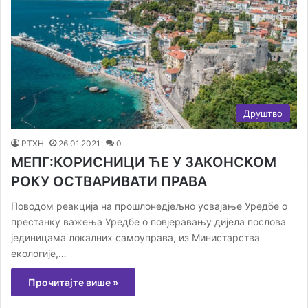
Друштво
РТХН
26.01.2021
0
МЕПГ:КОРИСНИЦИ ЋЕ У ЗАКОНСКОМ
РОКУ ОСТВАРИВАТИ ПРАВА
Поводом реакција на прошлонедјељно усвајање Уредбе о
престанку важења Уредбе о повјеравању дијела послова
јединицама локалних самоуправа, из Министарства
екологије,…
Прочитајте више »