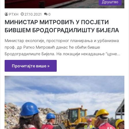
Друштво
РТХН
27.10.2021
0
МИНИСТАР МИТРОВИЋ У ПОСЈЕТИ
БИВШЕМ БРОДОГРАДИЛИШТУ БИЈЕЛА
Министар екологије, просторног планирања и урбанизма
проф. др Ратко Митровић данас ће обићи бивше
Бродоградилиште Бијела. На локацији некадашње “црне…
Прочитајте више »