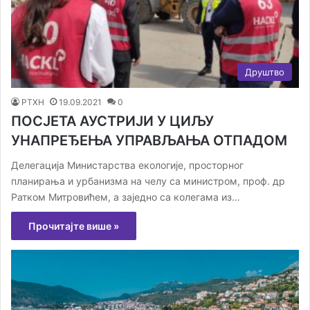
Друштво
РТХН
19.09.2021
0
ПОСЈЕТА АУСТРИЈИ У ЦИЉУ
УНАПРЕЂЕЊА УПРАВЉАЊА ОТПАДОМ
Делегација Министарства екологије, просторног
планирања и урбанизма на челу са министром, проф. др
Ратком Митровићем, а заједно са колегама из…
Прочитајте више »