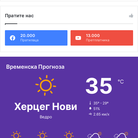
Пратите нас
20.000
13.000
Пратилаца
Претплатника
Временска Прогноза
35
℃
Херцег Нови
35º - 29º
51%
2.65 км/х
Ведро