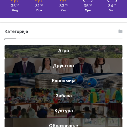
35
31
33
35
34
℃
℃
℃
℃
℃
Нед
Пон
Уто
Сре
Чет
Категорије
Агро
Друштво
Економија
Забава
Култура
Образовање