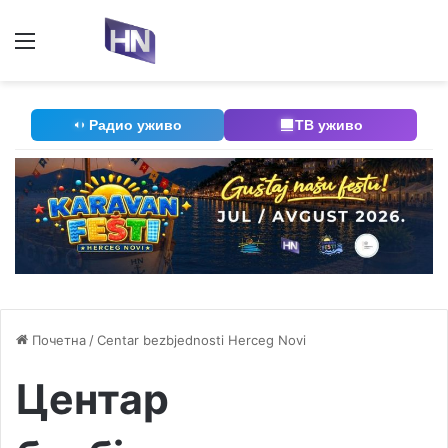
Мени
П
Радио уживо
ТВ уживо
Почетна
/
Centar bezbjednosti Herceg Novi
Центар