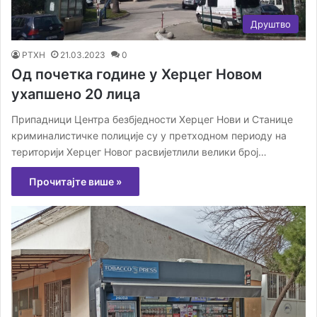
Друштво
РТХН
21.03.2023
0
Од почетка године у Херцег Новом
ухапшено 20 лица
Припадници Центра безбједности Херцег Нови и Станице
криминалистичке полиције су у претходном периоду на
територији Херцег Новог расвијетлили велики број…
Прочитајте више »