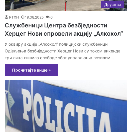
Друштво
РТХН
19.08.2025
0
Службеници Центра безбједности
Херцег Нови спровели акцију „Алкохол“
У оквиру акције „Алкохол“ полицијски службеници
Одјељења безбиједности Херцег Нови су током викенда
три лица лишила слободе због управљања возилом…
Прочитајте више »