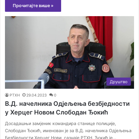
Прочитајте више »
Друштво
РТХН
29.04.2023
0
В.Д. начелника Одјељења безбједности
у Херцег Новом Слободан Ђокић
Досадашњи замјеник командира станице полиције,
Слободан Ђокић, именован је за В.Д. начелника Одјељења
Безбједности Херцег Нови, сазнаје РТХН. Ђокић је…