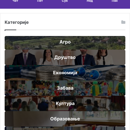
Чет
Пет
Суб
Нед
Пон
Категорије
Агро
Друштво
Економија
Забава
Култура
Образовање