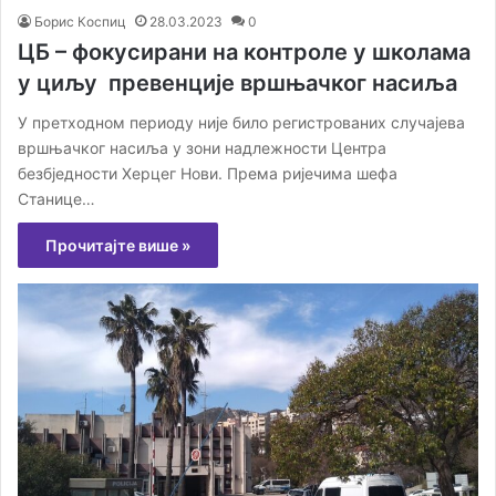
Борис Коспиц
28.03.2023
0
ЦБ – фокусирани на контроле у школама
у циљу превенције вршњачког насиља
У претходном периоду није било регистрованих случајева
вршњачког насиља у зони надлежности Центра
безбједности Херцег Нови. Према ријечима шефа
Станице…
Прочитајте више »