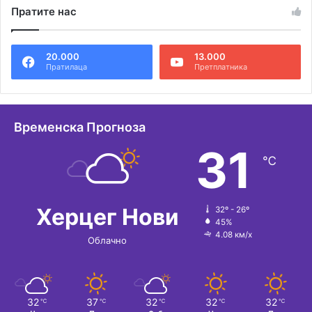
Пратите нас
20.000
13.000
Пратилаца
Претплатника
Временска Прогноза
31
℃
Херцег Нови
32º - 26º
45%
4.08 км/х
Облачно
32
37
32
32
32
℃
℃
℃
℃
℃