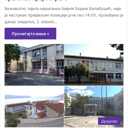
Беживотно тијело мјештанкe Бијеле Бојане Балабушић, чији
је нестанак пријављен полицији јуче око 14:00, пронађено је
данас (недеља, 2. април)…
Прочитајте више »
Друштво