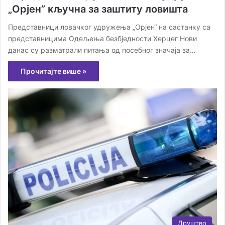
„Орјен” кључна за заштиту ловишта
Представници ловачког удружења „Орјен“ на састанку са
представницима Одељења безбједности Херцег Нови
данас су разматрали питања од посебног значаја за…
Прочитајте више »
Друштво