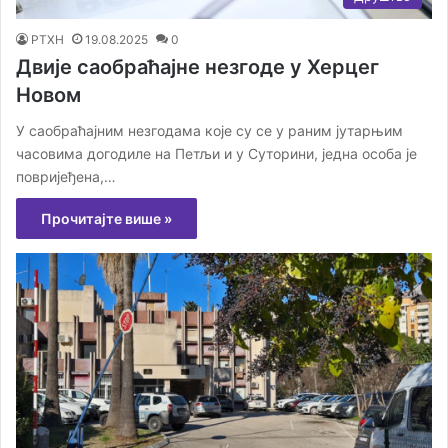
РТХН
19.08.2025
0
Двије саобраћајне незгоде у Херцег
Новом
У саобраћајним незгодама које су се у раним јутарњим
часовима догодиле на Петљи и у Суторини, једна особа је
повријеђена,…
Прочитајте више »