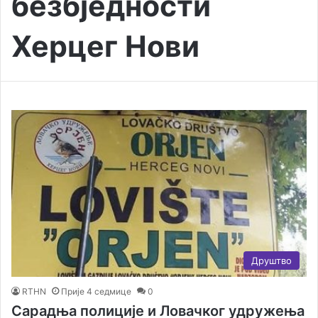
безбједности
Херцег Нови
Друштво
RTHN
Прије 4 седмице
0
Сарадња полиције и Ловачког удружења