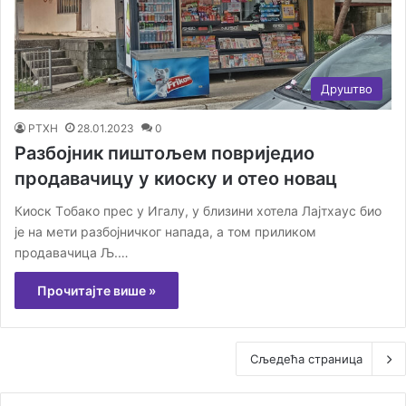
Друштво
РТХН
28.01.2023
0
Разбојник пиштољем повриједио
продавачицу у киоску и отео новац
Киоск Тoбако прес у Игалу, у близини хотела Лајтхаус био
је на мети разбојничког напада, а том приликом
продавачица Љ.…
Прочитајте више »
Сљедећа страница