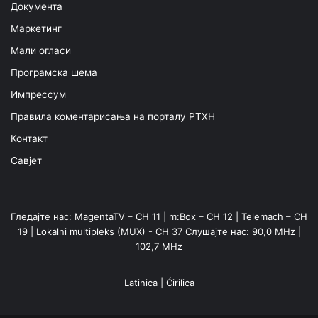
Документа
Маркетинг
Мали огласи
Програмска шема
Импрессум
Правила коментарисања на порталу РТХН
Контакт
Савјет
Гледајте нас: MagentaTV – CH 11 | m:Box – CH 12 | Telemach – CH
19 | Lokalni multipleks (MUX) - CH 37 Слушајте нас: 90,0 MHz |
102,7 MHz
Latinica
|
Ćirilica