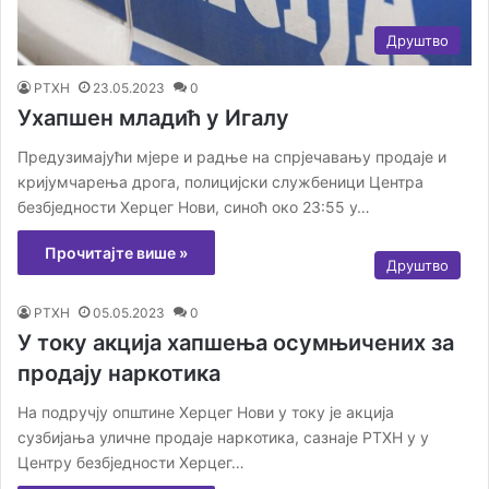
Друштво
РТХН
23.05.2023
0
Ухапшен младић у Игалу
Предузимајући мјере и радње на спрјечавању продаје и
кријумчарења дрога, полицијски службеници Центра
безбједности Херцег Нови, синоћ око 23:55 у…
Прочитајте више »
Друштво
РТХН
05.05.2023
0
У току акција хапшења осумњичених за
продају наркотика
На подручју општине Херцег Нови у току је акција
сузбијања уличне продаје наркотика, сазнаје РТХН у у
Центру безбједности Херцег…