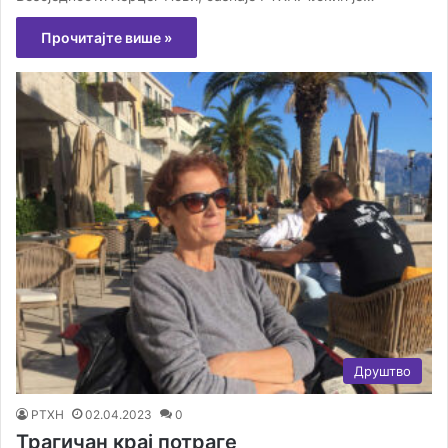
Прочитајте више »
Друштво
РТХН
02.04.2023
0
Трагичан крај потраге