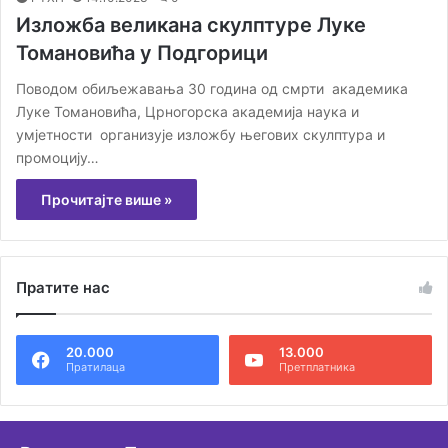
Изложба великана скулптуре Луке
Томановића у Подгорици
Поводом обиљежавања 30 година од смрти академика
Луке Томановића, Црногорска академија наука и
умјетности организује изложбу његових скулптура и
промоцију…
Прочитајте више »
Пратите нас
20.000
13.000
Пратилаца
Претплатника