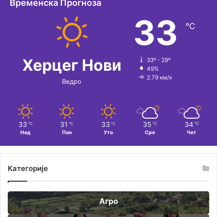
Временска Прогноза
33
℃
Херцег Нови
33º - 29º
49%
2.79 км/х
Ведро
33
31
33
35
34
℃
℃
℃
℃
℃
Нед
Пон
Уто
Сре
Чет
Категорије
Агро