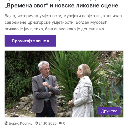
„Времена овог“ и новске ликовне сцене
Вајар, историчар умјетности, музејски савјетник, хроничар
савремене црногорске умјетности, Богдан Мусовић
отишао је јуче, тихо, баш онако како је деценијама…
Прочитајте више »
Друштво
Борис Коспиц
24.10.2025
0