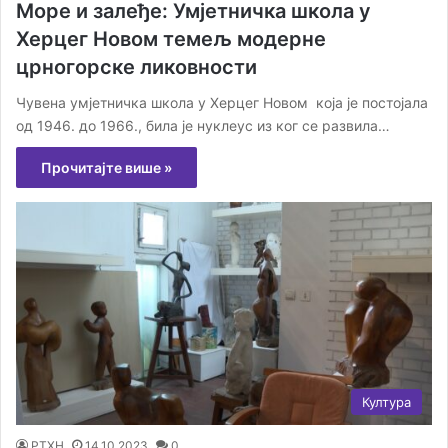
Море и залеђе: Умјетничка школа у
Херцег Новом темељ модерне
црногорске ликовности
Чувена умјетничка школа у Херцег Новом која је постојала
од 1946. до 1966., била је нуклеус из ког се развила…
Прочитајте више »
Култура
РТХН
14.10.2023
0