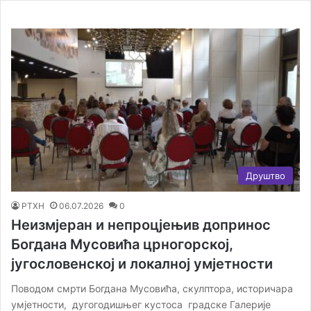
Друштво
РТХН
06.07.2026
0
Неизмјеран и непроцјењив допринос
Богдана Мусовића црногорској,
југословенској и локалној умјетности
Поводом смрти Богдана Мусовића, скулптора, историчара
умјетности, дугогодишњег кустоса градске Галерије