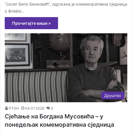
“Јосип Бепо Бенковић”, одржана је комеморативна сједница
у фоајеу…
Прочитајте више »
Друштво
РТХН
04.07.2026
0
Сјећање на Богдана Мусовића – у
понедељак комеморативна сједница