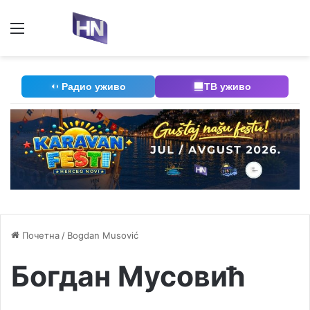
Мени
П
Радио уживо
ТВ уживо
Почетна
/
Bogdan Musović
Богдан Мусовић