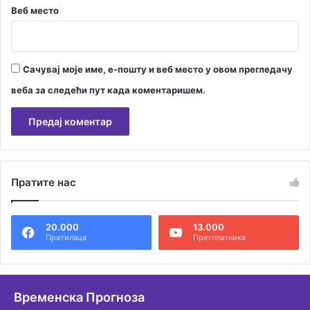
Веб место
Сачувај моје име, е-пошту и веб место у овом прегледачу
веба за следећи пут када коментаришем.
А
л
Пратите нас
т
е
20.000
13.000
р
Пратилаца
Претплатника
н
а
т
Временска Прогноза