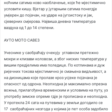
ноћним сатима ново наоблачење, које ће мјестимично
условити кишу. Вјетар у јутарњим сатима понегдје
умјерен до појачан, на ударе на југоистоку и јак,
сјеверних смјерова. Највиша дневна температура
ваздуха од 1 до 14 степени.
АУТО МОТО САВЕЗ
Учеснике у саобраћају очекују углавном претежно
мокри и клизави коловози, а због ниских температура у
вишим предјелима има поледице. По котлинама и дуж
ријечних токова мјестимично је смањена видљивост, а
на дионицама које пролазе кроз усјеке појачана је
опасност од одрона. Неопходна је максимално опрезна
вожња, прилагођена временским и условима на путу, уз
употребу зимске опреме гдје је прописана и неопходна.
У протекла 24 сата на путевима у земљи догодило се
17 саобраћајних незгода у којима је пет особа задобило