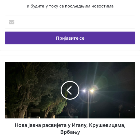
и будите у току са посљедњим новостима
У
н
е
с
и
т
е
В
Н
а
о
ш
в
у
а
е
ј
м
а
а
в
и
н
л
а
а
р
Нова јавна расвијета у Игалу, Крушевицама,
д
а
Врбању
р
с