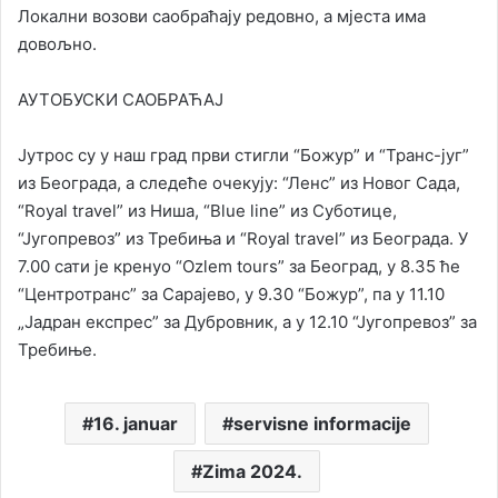
Локални возови саобраћају редовно, а мјеста има
довољно.
АУТОБУСКИ САОБРАЋАЈ
Јутрос су у наш град први стигли “Божур” и “Транс-југ”
из Београда, а следеће очекују: “Ленс” из Новог Сада,
“Royal travel” из Ниша, “Blue line” из Суботице,
“Југопревоз” из Требиња и “Royal travel” из Београда. У
7.00 сати је кренуо “Оzlem tours” за Београд, у 8.35 ће
“Центротранс” за Сарајево, у 9.30 “Божур”, па у 11.10
„Јадран експрес” за Дубровник, а у 12.10 “Југопревоз” за
Требиње.
16. januar
servisne informacije
Zima 2024.