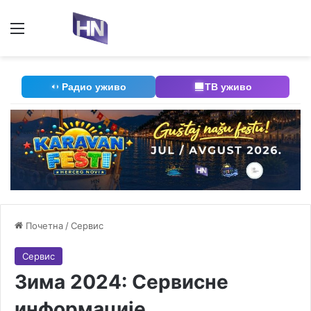
Мени
П
Радио уживо
ТВ уживо
Почетна
/
Сервис
Сервис
Зима 2024: Сервисне
информације