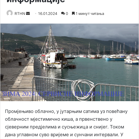
RTHN
S
16.01.2024
0
1 минут читања
e
n
d
a
n
e
m
a
i
l
Промјењиво облачно, у јутарњим сатима уз повећану
облачност мјестимично киша, а првенствено у
сјеверним предјелима и сусњежица и снијег. Током
дана углавном суво вријеме и сунчани интервали. У