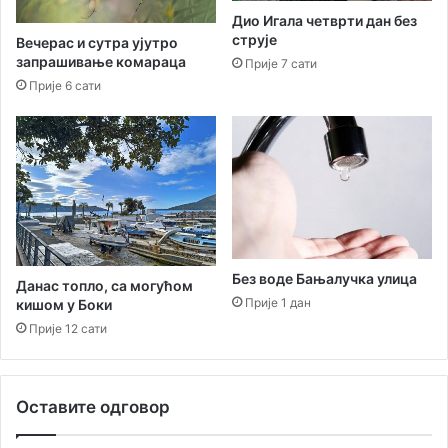
а
в
Дио Игала четврти дан без
м
о
струје
Вечерас и сутра ујутро
а
м
запрашивање комараца
Прије 7 сати
,
с
Прије 6 сати
В
п
р
и
б
с
а
к
њ
у
у
Без воде Бањалучка улица
Данас топло, са могућом
Прије 1 дан
кишом у Боки
Прије 12 сати
Оставите одговор