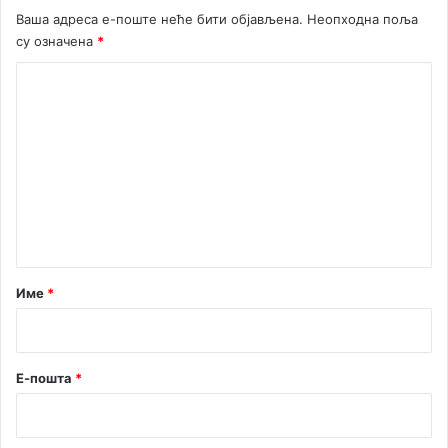
Ваша адреса е-поште неће бити објављена.
Неопходна поља
су означена
*
К
о
м
е
н
т
а
р
Име
*
*
Е-пошта
*