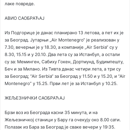
лаке повреде.
АВИО САОБРАЋАЈ
Из Подгорице је данас планирано 13 летова, а пет их је
за Београд. Јутарњи „Аir Montenegro“ је реализован у
7.30, вечерњи је у 18.30, а компаније „Аir Serbia“ су у
8.30, 15.15 и у 20.10. Два лета су за Истанбул, а остали
су за: Меминген, Сабиху Гокен, Дортмунд, Будимпешту,
Беч и за Милано. Из Тивта данас четири лета, а три су
за Београд; “Аir Serbia“ за Београд у 11.50 и у 15.20, и “Аir
Montenegro” у 15.25. Први лет је за Истанбул у 10.25.
ЖЕЉЕЗНИЧКИ САОБРАЋАЈ
Брзи воз из Београда касни 35 минута, и на
Жељезничкој станици у Бару га очекују око 8.00 сати.
Полазак из Бара за Београд је сваке вечери у 19:35.