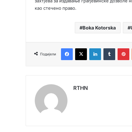
захтјева за издавање грађевинске дозволе н
као стечено право.
Boka Kotorska
Facebook
X
LinkedIn
Tumblr
Pinterest
Подијели
RTHN