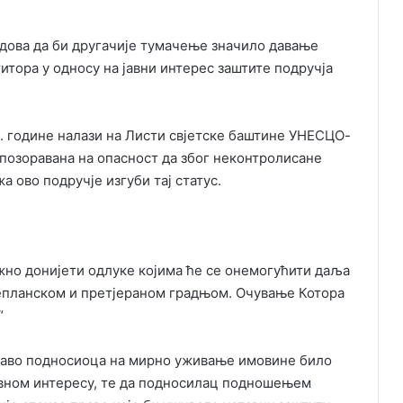
судова да би другачије тумачење значило давање
тора у односу на јавни интерес заштите подручја
79. године налази на Листи свјетске баштине УНЕСЦО-
 упозоравана на опасност да због неконтролисане
а ово подручје изгуби тај статус.
жно донијети одлуке којима ће се онемогућити даља
непланском и претјераном градњом. Очување Котора
“
право подносиоца на мирно уживање имовине било
авном интересу, те да подносилац подношењем