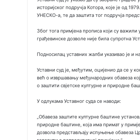
историјског подручја Котора, које је од 197
УНЕСКО-а, те да заштита тог подручја пред
Због тога примјена прописа који су важили 
грађевинске дозволе није била супротна Ус
Подносилац уставних жалби указивао је и н
Уставни суд је, међутим, оцијенио да се у к
већ о извршавању међународних обавеза кој
о заштити свјетске културне и природне баш
У одлукама Уставног суда се наводи:
„Обавеза заштите културне баштине установ
природне баштине, која има примат у примје
дозвола представљају испуњење обавеза Црн