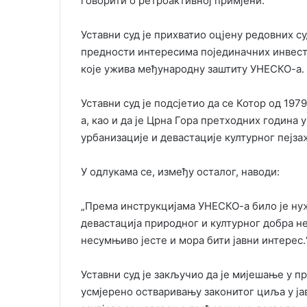
говорити о ретроактивној примјени.“
Уставни суд је прихватио оцјену редовних 
предности интересима појединачних инвести
које ужива међународну заштиту УНЕСКО-а.
Уставни суд је подсјетио да се Котор од 19
а, као и да је Црна Гора претходних година
урбанизације и девастације културног пејзаж
У одлукама се, између осталог, наводи:
„Према инструкцијама УНЕСКО-а било је ну
девастација природног и културног добра 
несумњиво јесте и мора бити јавни интерес.
Уставни суд је закључио да је мијешање у 
усмјерено остваривању законитог циља у ј