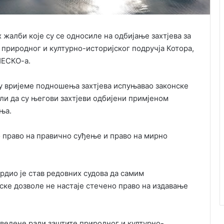
 жалби које су се односиле на одбијање захтјева за
 природног и културно-историјског подручја Котора,
НЕСКО-а.
 у вријеме подношења захтјева испуњавао законске
ли да су његови захтјеви одбијени примјеном
ња.
но право на правично суђење и право на мирно
врдио је став редовних судова да самим
ке дозволе не настаје стечено право на издавање
 уведене ради заштите природног и културно-