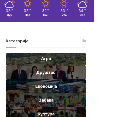
32
32
32
33
34
℃
℃
℃
℃
℃
Суб
Нед
Пон
Уто
Сре
Категорије
Агро
Друштво
Економија
Забава
Култура