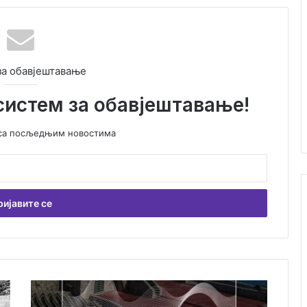
за обавјештавање
систем за обавјештавање!
у са посљедњим новостима
К
о