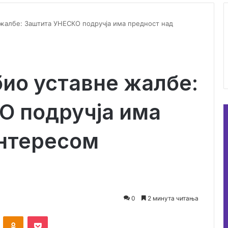
 жалбе: Заштита УНЕСКО подручја има предност над
био уставне жалбе:
О подручја има
интересом
0
2 минута читања
ontakte
Odnoklassniki
Pocket