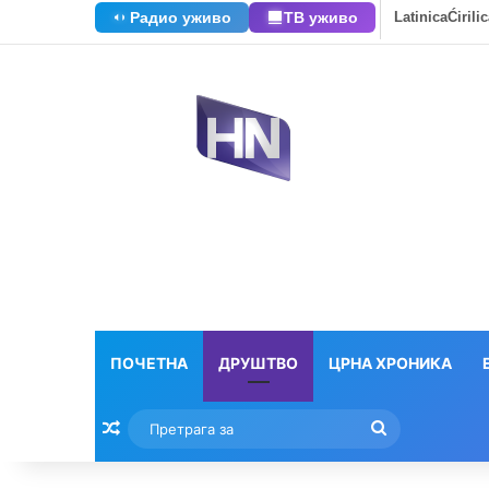
Радио уживо
ТВ уживо
Latinica
Ćirili
ПОЧЕТНА
ДРУШТВО
ЦРНА ХРОНИКА
Насумични текстови
Претрага
за