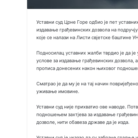
Уставни суд Црне Горе одбио је пет уставних
издавање грађевинских дозвола на подручју
које се налази на Листи свјетске баштине У
Подносилац уставних жалби тврдио је да је
услове за издавање грађевинских дозвола, а
прописа донесених након њиховог подноше
Сматрао је да му је на тај начин повријеђе
уживање имовине.
Уставни суд није прихватио ове наводе. Пот
подношењем захтјева за издавање грађевинс
дозволе, нити обавеза државе да је изда.
Уставни суд је указао да су забране градње