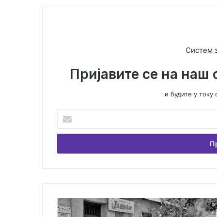
Систем 
Пријавите се на наш 
и будите у ток
У
н
е
с
и
т
е
В
а
В
ш
и
у