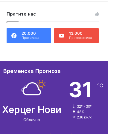
Пратите нас
20.000
13.000
Пратилаца
Претплатника
Временска Прогноза
31
℃
Херцег Нови
32º - 30º
48%
2.16 км/х
Облачно