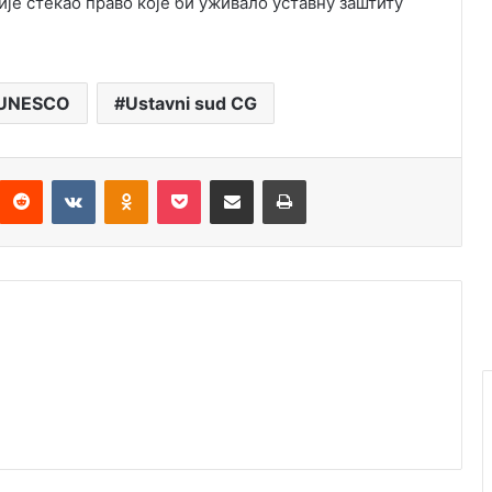
ије стекао право које би уживало уставну заштиту
UNESCO
Ustavni sud CG
Reddit
VKontakte
Odnoklassniki
Pocket
Подијели путем емаила
Штампај