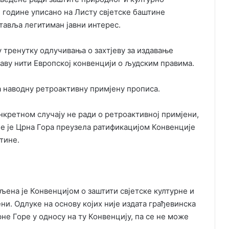
9. године уписано на Листу свјетске баштине
ставља легитиман јавни интерес.
у тренутку одлучивања о захтјеву за издавање
таву нити Европској конвенцији о људским правима.
а наводну ретроактивну примјену прописа.
онкретном случају не ради о ретроактивној примјени,
е је Црна Гора преузела ратификацијом Конвенције
тине.
љена је Конвенцијом о заштити свјетске културне и
ни. Одлуке на основу којих није издата грађевинска
е Горе у односу на ту Конвенцију, па се не може