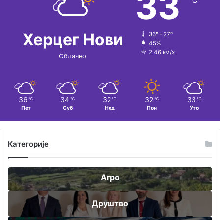
33
℃
Херцег Нови
36º - 27º
45%
2.46 км/х
Облачно
36
34
32
32
33
℃
℃
℃
℃
℃
Пет
Суб
Нед
Пон
Уто
Категорије
Агро
Друштво