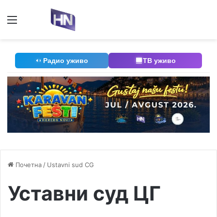
Мени
П
Радио уживо
ТВ уживо
Почетна
/
Ustavni sud CG
Уставни суд ЦГ