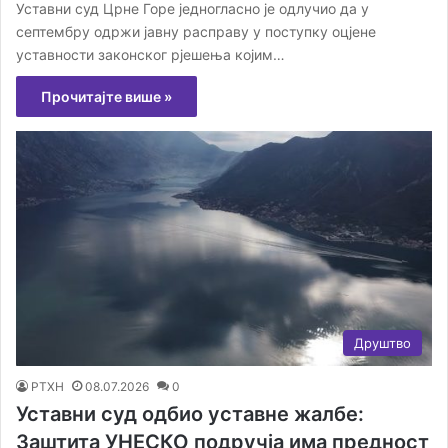
Уставни суд Црне Горе једногласно је одлучио да у
септембру одржи јавну расправу у поступку оцјене
уставности законског рјешења којим…
Прочитајте више »
Друштво
РТХН
08.07.2026
0
Уставни суд одбио уставне жалбе:
Заштита УНЕСКО подручја има предност