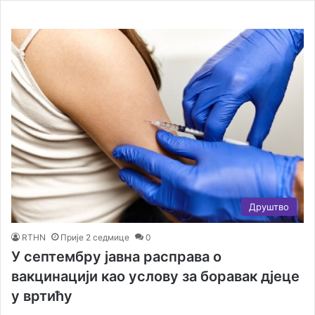
Друштво
RTHN
Прије 2 седмице
0
У септембру јавна расправа о
вакцинацији као услову за боравак дјеце
у вртићу