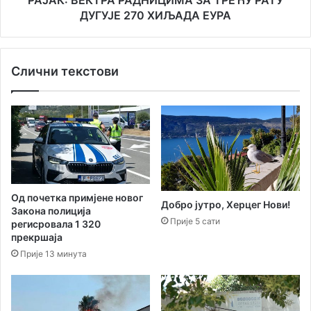
ДУГУЈЕ 270 ХИЉАДА ЕУРА
Слични текстови
Од почетка примјене новог
Добро јутро, Херцег Нови!
Закона полиција
Прије 5 сати
регисровала 1 320
прекршаја
Прије 13 минута