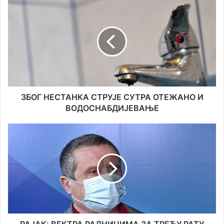
ЗБОГ
НЕСТАНКА
СТРУЈЕ
СУТРА
ОТЕЖАНО
И
ВОДОСНАБДИЈЕВАЊЕ
ЗБОГ НЕСТАНКА СТРУЈЕ СУТРА ОТЕЖАНО И
ВОДОСНАБДИЈЕВАЊЕ
РАЈАК:
ВЕКТРА
РАДНИЦИМА
ЗА
ТРЕЋУ
РАТУ
ДУГУЈЕ
270
ХИЉАДА
ЕУРА
РАЈАК: ВЕКТРА РАДНИЦИМА ЗА ТРЕЋУ РАТУ