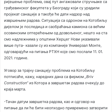
ријешење проблема, овај пут ангажовали стручњаке са
грађевинског факултета у Београду који су урадили
пројекат санације а такође ће дати надзор над
извршењем радова. Ситуација са одроном на Котобиљу
дијелом је последица и саобраћања камиона са већим
осовинским оптерећењем од дозвољеног, нешто на ста
смо надлежнима у општини Херцег Нови указивали
више пута- казали су из компаније Универзал Монте,
одговарајући на питања РТХН које смо послали 11. 01.
2021. године.
Уговор за трајну санацију проблема на Котобиљу
потписаће, кажу, наредних дана са фирмом
„Briv
Construction“
из Котора а завршетак радова очекују до
краја марта.
-Тачан датум завршетка радова, као и одговор на
питање да ли ће бити неопходно привремено затворити