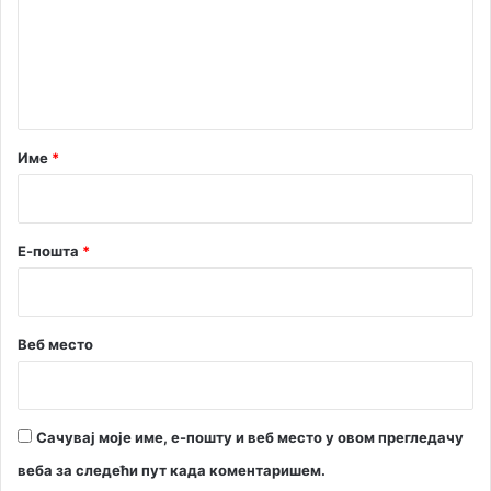
е
н
т
а
р
Име
*
*
Е-пошта
*
Веб место
Сачувај моје име, е-пошту и веб место у овом прегледачу
веба за следећи пут када коментаришем.