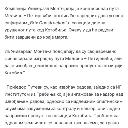
Компанија Универзал Монте, која је концесионар пута
Мељине – Петијевићи, потписаће наредних дана уговор
са фирмом
„Briv Construction“
о санацији дијела
урушеног пута код Котобиља. Очекују да ће радови
бити завршени до краја марта.
Из Универзал Монте-а подсјећају да су својевремено
финансирали изградњу пута Мељине – Петијевићи, али
да је извођач „очигледно направио пропуст на позицији
Котобиљ“.
-Приједор Путеви су, као извођач радова, заједно са ИГ
Институтом из Требиња који је ангажован за надзор над
извођењем радова, односно са надлежним општинским
службама задуженим за контролу и надзор, очигледно
направили пропуст на позицији Котобиљ. Проблем са
одроном земљишта се понавља тако да смо, за трајно