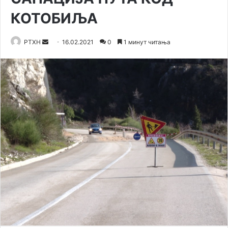
КОТОБИЉА
Send
РТХН
16.02.2021
0
1 минут читања
an
email