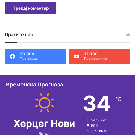
А
л
Пратите нас
т
е
20.000
13.000
р
Пратилаца
Претплатника
н
а
т
Временска Прогноза
и
34
℃
в
е
:
Херцег Нови
34º - 29º
50%
3.73 км/х
Ведро