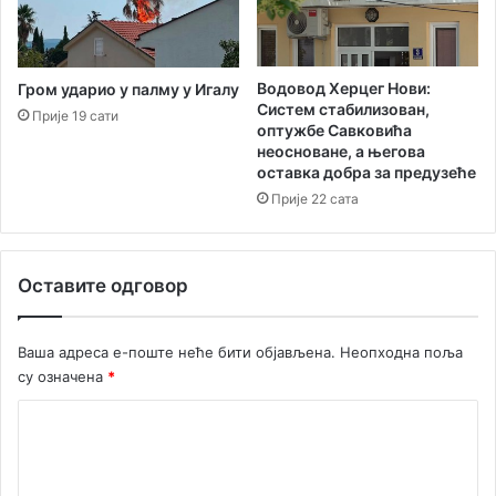
Водовод Херцег Нови:
Гром ударио у палму у Игалу
Систем стабилизован,
Прије 19 сати
оптужбе Савковића
неосноване, а његова
оставка добра за предузеће
Прије 22 сата
Оставите одговор
Ваша адреса е-поште неће бити објављена.
Неопходна поља
су означена
*
К
о
м