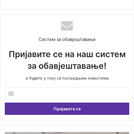
Систем за обавјештавање
Пријавите се на наш систем
за обавјештавање!
и будите у току са посљедњим новостима
Унесите
Вашу
емаил
адресу