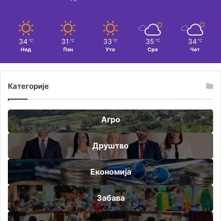
34
31
33
35
34
℃
℃
℃
℃
℃
Нед
Пон
Уто
Сре
Чет
Категорије
Агро
Друштво
Економија
Забава