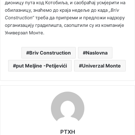
дионицу пута код Котобиља, и саобраћај усмјерити на
обилазницу, знаћемо до краја недеље до када
„Briv
Construction“
треба да припреми и предложи надзору
организацију градилишта, саопштили су из компаније
Универзал Монте.
Briv Construction
Naslovna
put Meljine -Petijevići
Univerzal Monte
РТХН