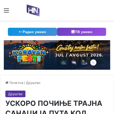
Мени
П
Радио уживо
ТВ уживо
Почетна
/
Друштво
Друштво
УСКОРО ПОЧИЊЕ ТРАЈНА
САНАЦИЈА ПУТА КОД