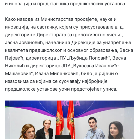
и иновација и представника предшколских установа.
Како наводе из Министарства просвјете, науке и
иновација, на састанку, којем су присуствовале в. д.
директорице Директората за цјеложивотно учење,
Јасна Јовановић, начелница Дирекције за унапређење
квалитета предшколског и основног образовања, Весна
Пејовић, директорица ЈПУ „Љубица Поповић“, Весна
Николић и директорица ЈПУ „Вукосава Ивановић-
Машановић“, Ивана Миленковић, било је ријечи о
изазовима са којима се суочавају најбројније
предшколске установе уочи предстојећег уписа.