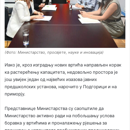
(Фото: Министарство, просвјете, науке и иновација)
Иако је, кроз изградњу нових вртића направљен корак
ка растерећењу капацитета, недовољно простора је
још увијек један од највећих изазова јавних
предшколских установа, нарочито у Подгорици и на
приморју.
Представнице Министарства су саопштиле да
Министарство активно ради на побољшању услова
боравка у вртићима и проналажењу рјешења за