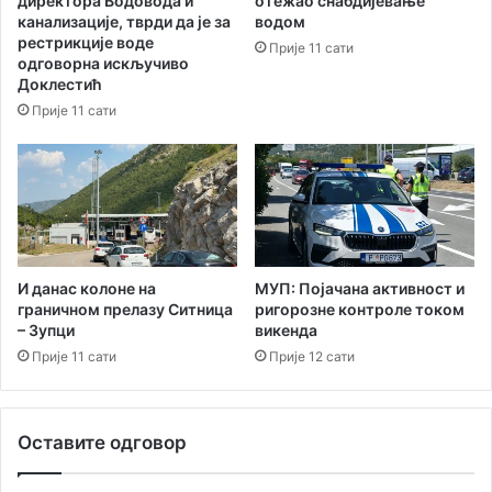
директора Водоводa и
отежао снабдијевање
,
канализације, тврди да је за
водом
д
рестрикције воде
Прије 11 сати
в
одговорна искључиво
и
Доклестић
ј
Прије 11 сати
е
у
Х
е
р
ц
е
г
И данас колоне на
МУП: Појачана активност и
граничном прелазу Ситница
ригорозне контроле током
Н
– Зупци
викенда
о
в
Прије 11 сати
Прије 12 сати
о
м
Оставите одговор