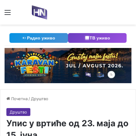
Мени
П
Радио уживо
ТВ уживо
Почетна
/
Друштво
Друштво
Упис у вртиће од 23. маја до
15. јуна