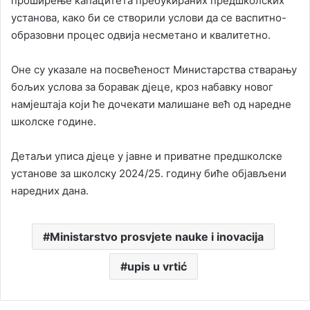
проширење капацитета пребукираних предшколских
установа, како би се створили услови да се васпитно-
образовни процес одвија несметано и квалитетно.
Оне су указале на посвећеност Министарства стварању
бољих услова за боравак дјеце, кроз набавку новог
намјештаја који ће дочекати малишане већ од наредне
школске године.
Детаљи уписа дјеце у јавне и приватне предшколске
установе за школску 2024/25. годину биће објављени
наредних дана.
Ministarstvo prosvjete nauke i inovacija
upis u vrtić