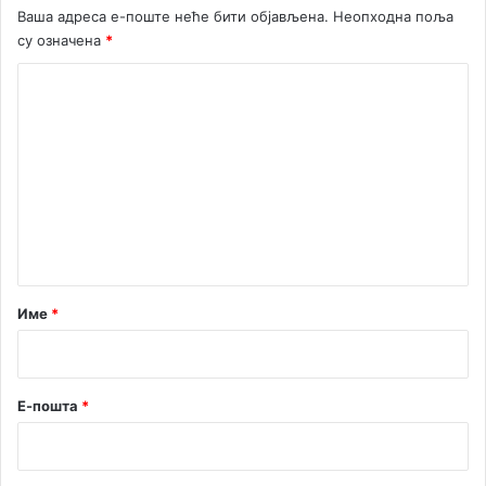
Ваша адреса е-поште неће бити објављена.
Неопходна поља
су означена
*
К
о
м
е
н
т
а
р
Име
*
*
Е-пошта
*