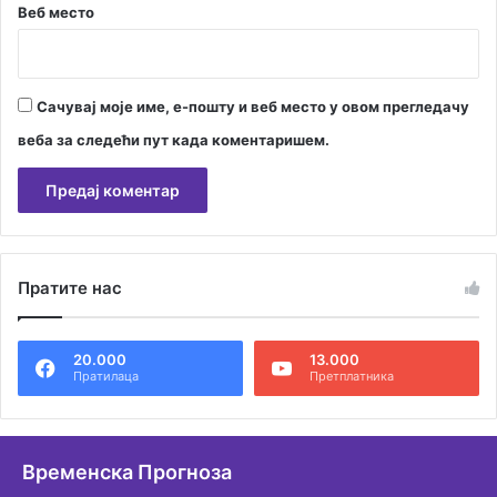
Веб место
Сачувај моје име, е-пошту и веб место у овом прегледачу
веба за следећи пут када коментаришем.
А
л
Пратите нас
т
е
20.000
13.000
р
Пратилаца
Претплатника
н
а
т
Временска Прогноза
и