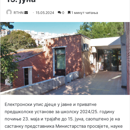
RTHN
S
15.05.2024
0
1 минут читања
e
n
d
a
n
e
m
a
i
l
Електронски упис дјеце у јавне и приватне
предшколске установе за школску 2024/25. годину
почиње 23. маја и трајаће до 15. јуна, саопштено је на
састанку представника Министарства просвјете, науке