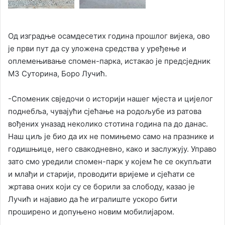
Од изградње осамдесетих година прошлог вијека, ово
је први пут да су уложена средства у уређење и
оплемењивање спомен-парка, истакао је предсједник
МЗ Суторина, Боро Лучић.
-Споменик свједочи о историји нашег мјеста и цијелог
поднебља, чувајући сјећање на родољубе из ратова
вођених уназад неколико стотина година па до данас.
Наш циљ је био да их не помињемо само на празнике и
годишњице, него свакодневно, како и заслужују. Управо
зато смо уредили спомен-парк у којем ће се окупљати
и млађи и старији, проводити вријеме и сјећати се
жртава оних који су се борили за слободу, казао је
Лучић и најавио да ће игралиште ускоро бити
проширено и допуњено новим мобилијаром.