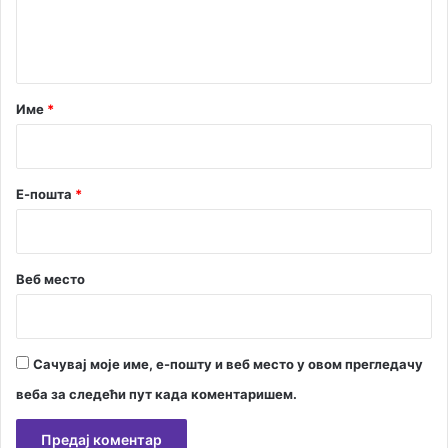
н
т
а
р
Име
*
*
Е-пошта
*
Веб место
Сачувај моје име, е-пошту и веб место у овом прегледачу
веба за следећи пут када коментаришем.