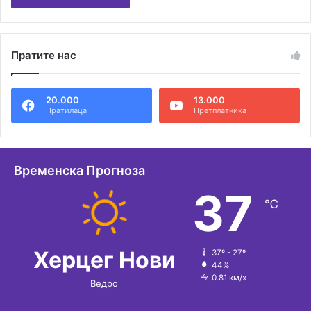
А
л
Пратите нас
т
е
20.000
13.000
р
Пратилаца
Претплатника
н
а
т
Временска Прогноза
и
37
℃
в
е
:
Херцег Нови
37º - 27º
44%
0.81 км/х
Ведро