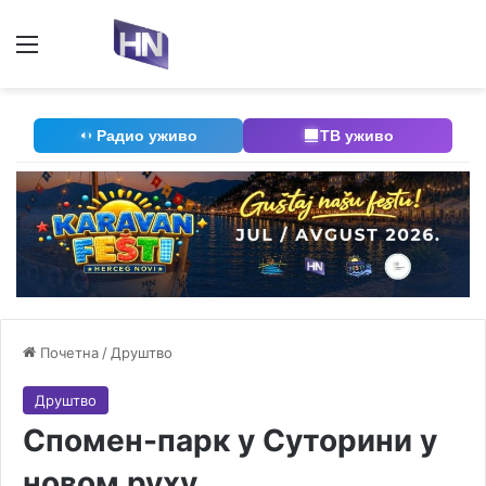
Мени
П
Радио уживо
ТВ уживо
Почетна
/
Друштво
Друштво
Спомен-парк у Суторини у
новом руху