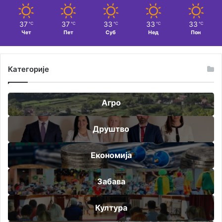
37
37
33
33
33
℃
℃
℃
℃
℃
Чет
Пет
Суб
Нед
Пон
Категорије
Агро
Друштво
Економија
Забава
Култура