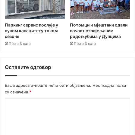
з
ф
и
н
Паркинг сервис послује у
Потомци и мјештани одали
а
пуном капацитету током
почаст стријељаним
л
сезоне
родољубима у Дупцима
а
Прије 3 сата
Прије 3 сата
Оставите одговор
Ваша адреса е-поште неће бити објављена.
Неопходна поља
су означена
*
К
о
м
е