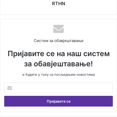
RTHN
Систем за обавјештавање
Пријавите се на наш систем
за обавјештавање!
и будите у току са посљедњим новостима
У
н
е
с
и
т