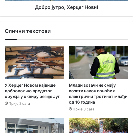
р
р
о
Добро јутро, Херцег Нови!
е
,
з
Х
е
е
Слични текстови
н
р
т
ц
а
е
ц
г
и
Н
ј
о
а
в
Ц
и
р
!
У Херцег Новом највише
Млади возачи не смију
н
добровољно предатог
возити након поноћи а
е
оружја у оквиру регије Југ
електрични тротинет млађи
Г
од 16 година
Прије 2 сата
о
Прије 3 сата
р
е
б
е