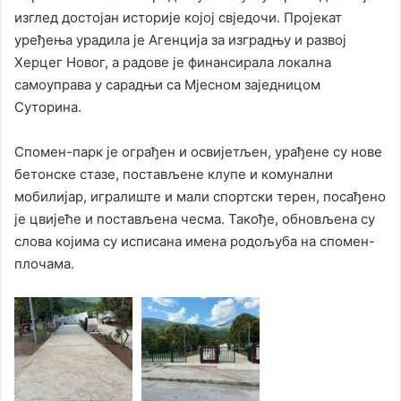
изглед достојан историје којој свједочи. Пројекат
уређења урадила је Агенција за изградњу и развој
Херцег Новог, а радове је финансирала локална
самоуправа у сарадњи са Мјесном заједницом
Суторина.
Спомен-парк је ограђен и освијетљен, урађене су нове
бетонске стазе, постављене клупе и комунални
мобилијар, игралиште и мали спортски терен, посађено
је цвијеће и постављена чесма. Такође, обновљена су
слова којима су исписана имена родољуба на спомен-
плочама.