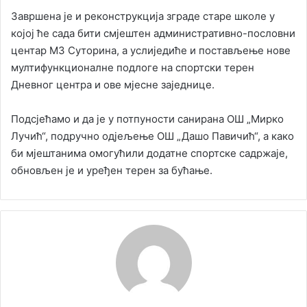
Завршена је и реконструкција зграде старе школе у
којој ће сада бити смјештен административно-пословни
центар МЗ Суторина, а услиједиће и постављење нове
мултифункционалне подлоге на спортски терен
Дневног центра и ове мјесне заједнице.
Подсјећамо и да је у потпуности санирана ОШ „Мирко
Лучић“, подручно одјељење ОШ „Дашо Павичић“, а како
би мјештанима омогућили додатне спортске садржаје,
обновљен је и уређен терен за бућање.