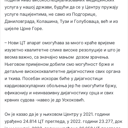
услуга у нашој држави, будући да се у Центру пружају
услуге пацијентима, не само из Подгорице,
Даниловграда, Колашина, Тузи и Голубоваца, већ и из
цијеле Црне Горе.
– Нови ЦТ апарат омогућава за много краће вријеме
изузетно квалитетне слике високе резолуције и што је
веома важно, са значајно мањом дозом зрачења.
Његовом примјеном добили смо могућност брже и
детаљне вискококвалитетне дијагностике свих органа
и ткива. Посебан искорак биће у дијагностици
кардиоваскуларних обољења јер ће омогућити бржу,
ефикаснију и неинвазивну дијагностику срца и свих
крвних судова -навео је др Ускоковић.
Он је казао да је у њиховом Центру у 2021. години
урађено 24.814 ЦТ прегледа, у 2022. години 23.277, док