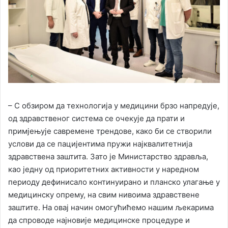
– С обзиром да технологија у медицини брзо напредује,
од здравственог система се очекује да прати и
примјењује савремене трендове, како би се створили
услови да се пацијентима пружи најквалитетнија
здравствена заштита. Зато је Министарство здравља,
као једну од приоритетних активности у наредном
периоду дефинисало континуирано и планско улагање у
медицинску опрему, на свим нивоима здравствене
заштите. На овај начин омогућићемо нашим љекарима
да спроводе најновије медицинске процедуре и