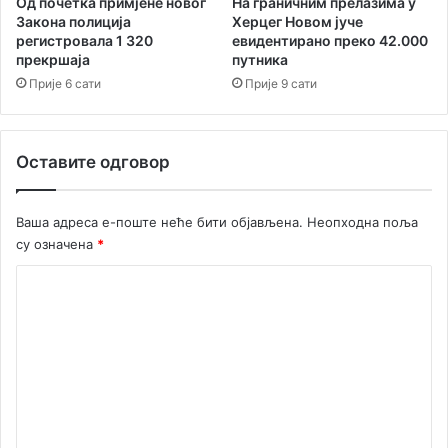
Од почетка примјене новог
На граничним прелазима у
,
л
Закона полиција
Херцег Новом јуче
В
регистровала 1 320
евидентирано преко 42.000
е
р
прекршаја
путника
г
б
и
Прије 6 сати
Прије 9 сати
а
р
њ
а
у
н
Оставите одговор
о
с
у
Ваша адреса е-поште неће бити објављена.
Неопходна поља
д
су означена
*
о
в
К
и
о
м
а
м
у
е
К
о
н
т
т
о