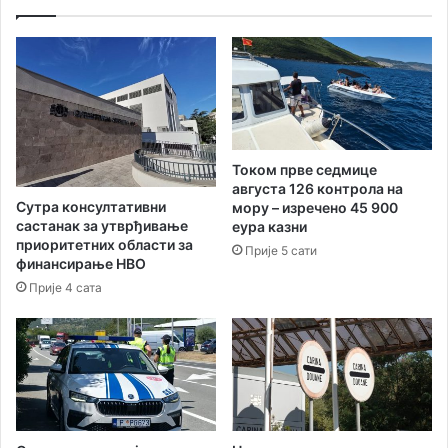
ц
е
е
т
г
а
Н
у
о
И
в
г
о
а
м
л
Током прве седмице
,
у
августа 126 контрола на
2
,
Сутра консултативни
мору – изречено 45 900
5
К
састанак за утврђивање
еура казни
0
р
приоритетних области за
Прије 5 сати
п
у
финансирање НВО
р
ш
Прије 4 сата
е
е
д
в
м
и
е
ц
т
а
а
м
д
а
е