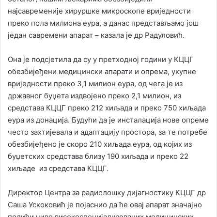
најсавременије хируршке микроскопе вриједности
преко пола милиона еура, а данас представљамо још
један савремени апарат – казала је др Радуловић.
Она је подсјетила да су у претходној години у КЦЦГ
обезбијеђени медицински апарати и опрема, укупне
вриједности преко 3,1 милион еура, од чега је из
државног буџета издвојено преко 2,1 милион, из
средстава КЦЦГ преко 212 хиљада и преко 750 хиљада
еура из донација. Будући да је инсталација нове опреме
често захтијевала и адаптацију простора, за те потребе
обезбијеђено је скоро 210 хиљада еура, од којих из
буџетских средстава близу 190 хиљада и преко 22
хиљаде из средстава КЦЦГ.
Директор Центра за радиолошку дијагностику КЦЦГ др
Саша Ускоковић је појаснио да ће овај апарат значајно
подићи ниво високоспецијализованих медицинских