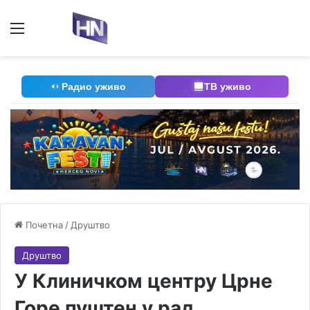
Мени
П
Радио уживо
ТВ уживо
Почетна
/
Друштво
Друштво
У Клиничком центру Црне
Горе пуштен у рад