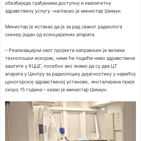
обезбиједе грађанима доступну и квалитетну
здравствену услугу -нагласио је министар Шимун.
Министар је истакао да је за рад сваког радиолога
скенер један од есенцијалних апарата.
– Реализацијом овог пројекта направљен је велики
технолошки искорак, чиме ће подићи ниво здравствене
заштите у КЦЦГ, посебно ако знамо да су два ЦТ
апарата у Центру за радиолошку дијагностику у највећој
црногорској здравственој установи, инсталирана прије
скоро 15 година – казао је министар Шимун.