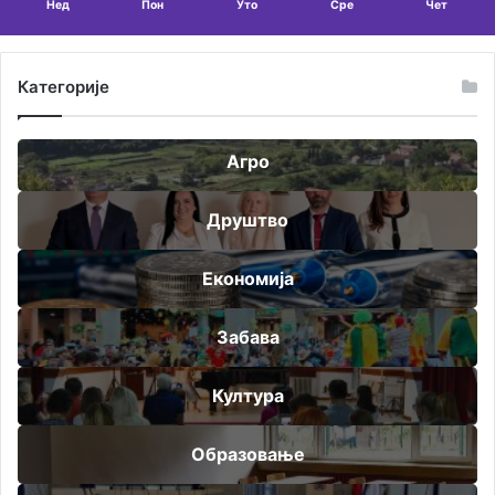
Нед
Пон
Уто
Сре
Чет
Категорије
Агро
Друштво
Економија
Забава
Култура
Образовање