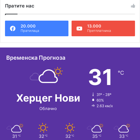
Пратите нас
т
е
20.000
13.000
р
Пратилаца
Претплатника
н
а
т
Временска Прогноза
и
31
℃
в
е
:
Херцег Нови
31º - 28º
60%
2.63 км/х
Облачно
31
32
32
35
33
℃
℃
℃
℃
℃