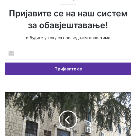
Пријавите се на наш систем
за обавјештавање!
и будите у току са посљедњим новостима
У
н
е
с
и
т
е
В
Т
а
р
ш
о
у
ј
е
е
м
с
а
у