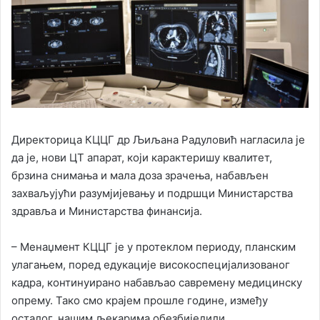
Директорица КЦЦГ др Љиљана Радуловић нагласила је
да је, нови ЦТ апарат, који карактеришу квалитет,
брзина снимања и мала доза зрачења, набављен
захваљујући разумјијевању и подршци Министарства
здравља и Министарства финансија.
– Менаџмент КЦЦГ је у протеклом периоду, планским
улагањем, поред едукације високоспецијализованог
кадра, континуирано набављао савремену медицинску
опрему. Тако смо крајем прошле године, између
осталог, нашим љекарима обезбиједили