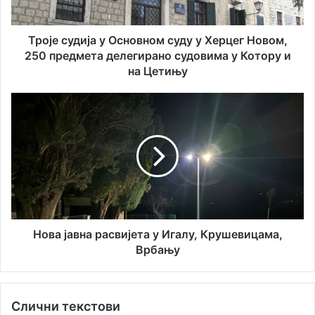
и
д
л
и
а
ј
Троје судија у Основном суду у Херцег Новом,
д
а
250 предмета делегирано судовима у Котору и
р
у
на Цетињу
е
О
с
с
Н
у
н
о
о
в
в
а
н
ј
о
а
м
в
с
н
у
а
д
р
Нова јавна расвијета у Игалу, Крушевицама,
у
а
Врбању
у
с
Х
в
е
и
р
Слични текстови
ј