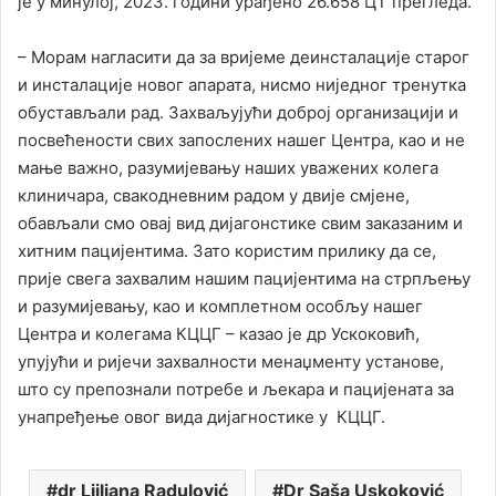
је у минулој, 2023. години урађено 26.658 ЦТ прегледа.
– Морам нагласити да за вријеме деинсталације старог
и инсталације новог апарата, нисмо ниједног тренутка
обустављали рад. Захваљујући доброј организацији и
посвећености свих запослених нашег Центра, као и не
мање важно, разумијевању наших уважених колега
клиничара, свакодневним радом у двије смјене,
обављали смо овај вид дијагонстике свим заказаним и
хитним пацијентима. Зато користим прилику да се,
прије свега захвалим нашим пацијентима на стрпљењу
и разумијевању, као и комплетном особљу нашег
Центра и колегама КЦЦГ – казао је др Ускоковић,
упујући и ријечи захвалности менаџменту установе,
што су препознали потребе и љекара и пацијената за
унапређење овог вида дијагностике у КЦЦГ.
dr Ljiljana Radulović
Dr Saša Uskoković