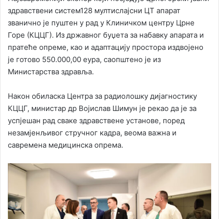
здравствени систем128 мултислајсни ЦТ апарат
званично је пуштен у рад у Клиничком центру Црне
Горе (КЦЦГ). Из државног буџета за набавку апарата и
пратеће опреме, као и адаптацију простора издвојено
је готово 550.000,00 еура, саопштено је из
Министарства здравља.
Након обиласка Центра за радиолошку дијагностику
КЦЦГ, министар др Војислав Шимун је рекао да је за
успјешан рад сваке здравствене установе, поред
незамјенљивог стручног кадра, веома важна и
савремена медицинска опрема.