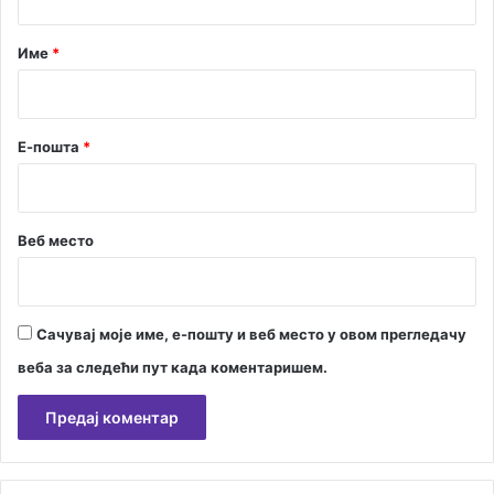
а
р
у
р
Име
*
и
*
н
а
Ц
Е-пошта
*
е
т
и
њ
Веб место
у
Сачувај моје име, е-пошту и веб место у овом прегледачу
веба за следећи пут када коментаришем.
А
л