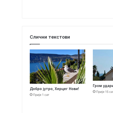
с
е
р
с
е
у
д
њ
у
ш
Слични текстови
к
о
л
у
Гром удари
Добро јутро, Херцег Нови!
Прије 15 са
Прије 1 сат