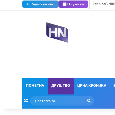
Радио уживо
ТВ уживо
Latinica
Ćirili
ПОЧЕТНА
ДРУШТВО
ЦРНА ХРОНИКА
Насумични текстови
Претрага
за