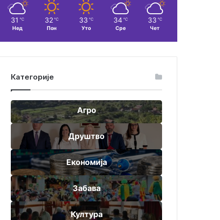
31
32
33
34
33
℃
℃
℃
℃
℃
Нед
Пон
Уто
Сре
Чет
Категорије
Агро
Друштво
Економија
Забава
Култура