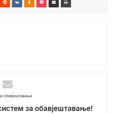
за обавјештавање
систем за обавјештавање!