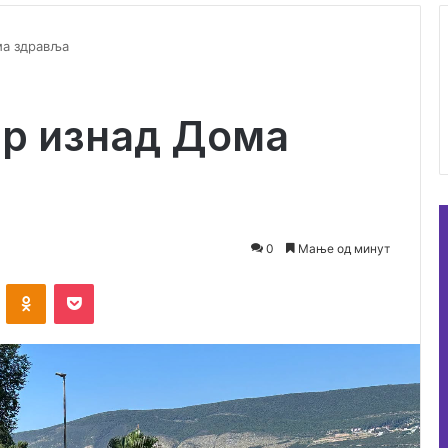
ма здравља
ар изнад Дома
0
Мање од минут
ontakte
Odnoklassniki
Pocket