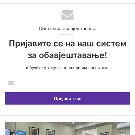
Систем за обавјештавање
Пријавите се на наш систем
за обавјештавање!
и будите у току са посљедњим новостима
У
н
е
с
и
т
е
В
О
а
д