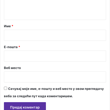
и
ј
н
и
т
а
р
Име
*
*
Е-пошта
*
Веб место
Сачувај моје име, е-пошту и веб место у овом прегледачу
веба за следећи пут када коментаришем.