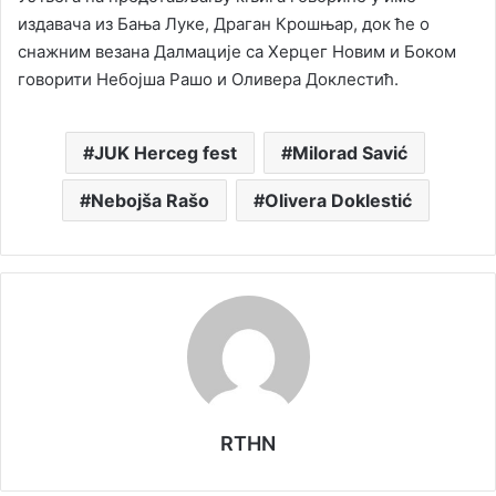
издавача из Бања Луке, Драган Крошњар, док ће о
снажним везана Далмације са Херцег Новим и Боком
говорити Небојша Рашо и Оливера Доклестић.
JUK Herceg fest
Milorad Savić
Nebojša Rašo
Olivera Doklestić
RTHN