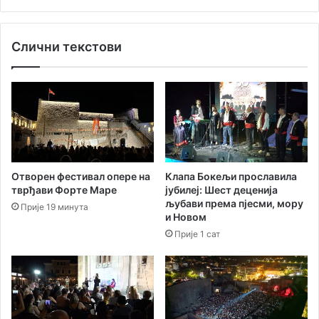
и
в
ј
и
е
ћ
Слични текстови
м
е
е
:
Г
Г
р
з
а
и
ђ
м
а
П
н
р
с
е
Oтворен фестивал опере на
Клапа Бокељи прославила
к
л
тврђави Форте Маре
јубилеј: Шест деценија
о
в
љубави према пјесми, мору
Прије 19 минута
г
у
и Новом
б
к
Прије 1 сат
и
а
р
ј
о
о
а
с
у
в
з
о