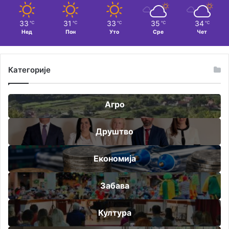
33
31
33
35
34
℃
℃
℃
℃
℃
Нед
Пон
Уто
Сре
Чет
Категорије
Агро
Друштво
Економија
Забава
Култура