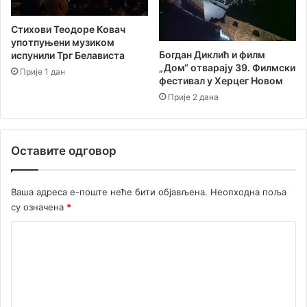
г
ј
р
и
Стихови Теодоре Ковач
а
о
употпуњени музиком
д
Богдан Диклић и филм
С
испунили Трг Белависта
„Дом“ отварају 39. Филмски
и
в
Прије 1 дан
фестивал у Херцег Новом
О
ј
п
Прије 2 дана
е
ш
т
т
с
и
к
Оставите одговор
н
и
е
к
Х
у
Ваша адреса е-поште неће бити објављена.
Неопходна поља
е
п
су означена
*
р
у
ц
А
К
е
н
о
г
т
Н
а
м
о
л
е
в
и