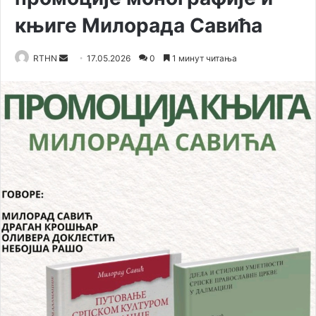
књиге Милорада Савића
RTHN
S
17.05.2026
0
1 минут читања
e
n
d
a
n
e
m
a
i
l