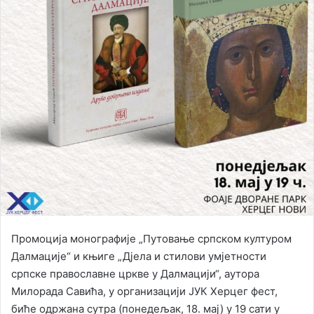
Промоција монографије „Путовање српском културом
Далмације“ и књиге „Дјела и стилови умјетности
српске православне цркве у Далмацији“, аутора
Милорада Савића, у организацији ЈУК Херцег фест,
биће одржана сутра (понедељак, 18. мај) у 19 сати у