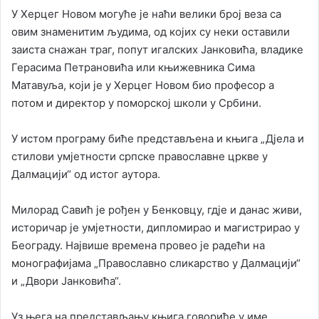
У Херцег Новом могуће је наћи велики број веза са
овим знаменитим људима, од којих су неки оставили
заиста снажан траг, попут игалских Јанковића, владике
Герасима Петрановића или књижевника Сима
Матавуља, који је у Херцег Новом био професор а
потом и директор у поморској школи у Србини.
У истом програму биће представљена и књига „Дјела и
стилови умјетности српске православне цркве у
Далмацији“ од истог аутора.
Милорад Савић је рођен у Бенковцу, гдје и данас живи,
историчар је умјетности, дипломирао и магистрирао у
Београду. Највише времена провео је радећи на
монографијама „Православно сликарство у Далмацији“
и „Двори Јанковића“.
Уз њега на представљању књига говориће у име