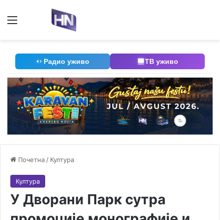
Мени
П
Радио уживо
ТВ уживо
Почетна
/
Култура
Култура
У Дворани Парк сутра
промоције монографије и