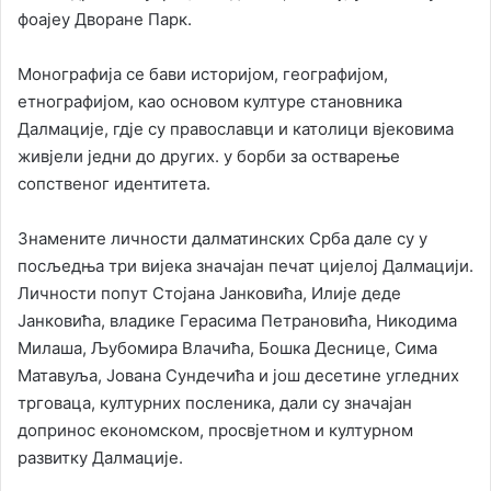
фоајеу Дворане Парк.
Монографија се бави историјом, географијом,
етнографијом, као основом културе становника
Далмације, гдје су православци и католици вјековима
живјели једни до других. у борби за остварење
сопственог идентитета.
Знамените личности далматинских Срба дале су у
посљедња три вијека значајан печат цијелој Далмацији.
Личности попут Стојана Јанковића, Илије деде
Јанковића, владике Герасима Петрановића, Никодима
Милаша, Љубомира Влачића, Бошка Деснице, Сима
Матавуља, Јована Сундечића и још десетине угледних
трговаца, културних посленика, дали су значајан
допринос економском, просвјетном и културном
развитку Далмације.