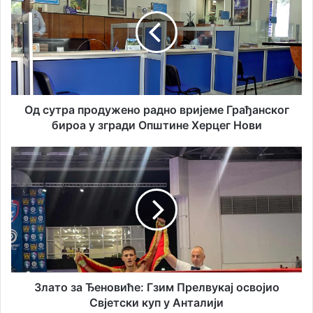
ш
с
у
у
е
т
м
р
а
а
и
п
л
р
а
о
Од сутра продужено радно вријеме Грађанског
д
д
бироа у згради Општине Херцег Нови
р
у
е
ж
З
с
е
л
у
н
а
о
т
р
о
а
з
д
а
н
Ђ
о
е
в
н
Злато за Ђеновиће: Гзим Прелвукај освојио
р
о
Свјетски куп у Анталији