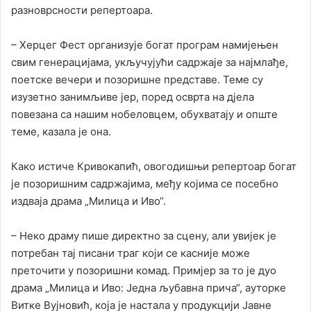
разноврсности репертоара.
– Херцег Фест организује богат програм намијењен
свим генерацијама, укључујући садржаје за најмлађе,
поетске вечери и позоришне представе. Теме су
изузетно занимљиве јер, поред осврта на дјела
повезана са нашим нобеловцем, обухватају и опште
теме, казала је она.
Како истиче Кривокапић, овогодишњи репертоар богат
је позоришним садржајима, међу којима се посебно
издваја драма „Милица и Иво“.
– Неко драму пише директно за сцену, али увијек је
потребан тај писани траг који се касније може
преточити у позоришни комад. Примјер за то је дуо
драма „Милица и Иво: Једна љубавна прича“, ауторке
Витке Вујновић, која је настала у продукцији Јавне