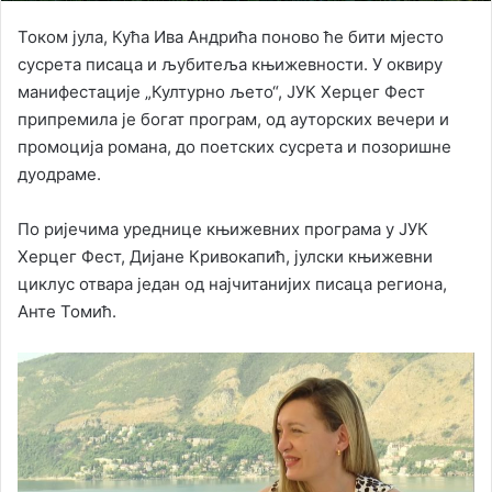
Током јула, Кућа Ива Андрића поново ће бити мјесто
сусрета писаца и љубитеља књижевности. У оквиру
манифестације „Културно љето“, ЈУК Херцег Фест
припремила је богат програм, од ауторских вечери и
промоција романа, до поетских сусрета и позоришне
дуодраме.
По ријечима уреднице књижевних програма у ЈУК
Херцег Фест, Дијане Кривокапић, јулски књижевни
циклус отвара један од најчитанијих писаца региона,
Анте Томић.