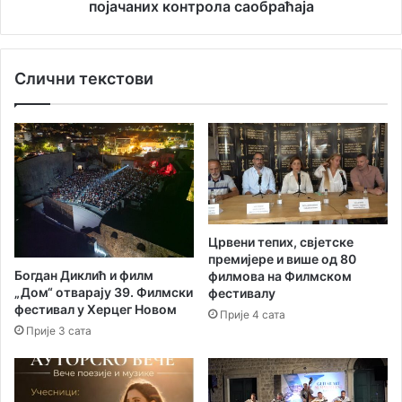
г
а
појачаних контрола саобраћаја
о
њ
м
а
д
„
Слични текстови
а
Ж
н
и
о
в
,
и
Б
,
о
н
г
е
о
ж
м
у
Црвени тепих, свјетске
п
р
премијере и више од 80
о
и
Богдан Диклић и филм
филмова на Филмском
к
“
„Дом“ отварају 39. Филмски
фестивалу
л
–
фестивал у Херцег Новом
Прије 4 сата
о
р
Прије 3 сата
њ
а
е
с
н
п
о
о