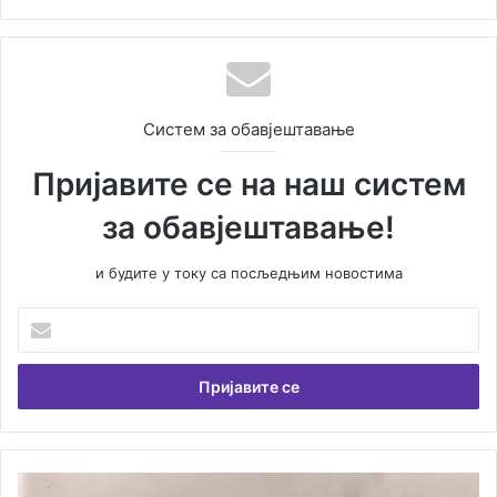
Систем за обавјештавање
Пријавите се на наш систем
за обавјештавање!
и будите у току са посљедњим новостима
У
н
е
с
и
т
е
В
И