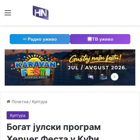
Мени
П
Радио уживо
ТВ уживо
Почетна
/
Култура
Култура
Богат јулски програм
Херцег Феста у Кући