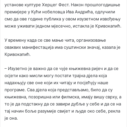
установе културе Херцег Фест. Након прошлогодишње
премијере у Кући нобеловца Ива Андрића, одлучили
смо да ове године публика у овом изузетном извођењу
може уживати једном мјесечно, истакла је Кривокапић.
У времену када се све мање чита, организовање
оваквих манифестација има суштински значај, казала је
Кривокапић.
– Изузетно је важно да се чује књижевна ријеч и да се
осјети како мисли могу постати трајна дјела која
надахњују све оне који их читају и посјећују наше
програме. Сва дјела која представљамо, било да су
књижевна, позоришна или филмска, имају вишу сврху, а
то је да подстакну да се завири дубље у себе и да се на
тај начин боље разумије свијет и људе око себе, рекла
је она.