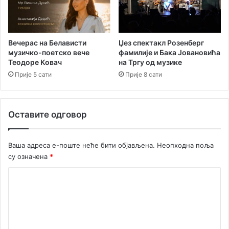
“
р
у
е
Б
д
и
п
Вечерас на Белависти
Џез спектакл Розенберг
ј
музичко-поетско вече
фамилије и Бака Јовановића
о
Теодоре Ковач
на Тргу од музике
е
ј
л
а
Прије 5 сати
Прије 8 сати
о
ч
ј
а
н
Оставите одговор
и
х
к
Ваша адреса е-поште неће бити објављена.
Неопходна поља
о
су означена
*
н
т
К
р
о
о
л
м
а
е
с