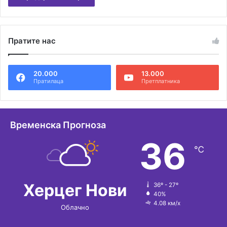
А
л
Пратите нас
т
е
20.000
13.000
р
Пратилаца
Претплатника
н
а
т
Временска Прогноза
и
36
℃
в
е
:
Херцег Нови
36º - 27º
40%
4.08 км/х
Облачно