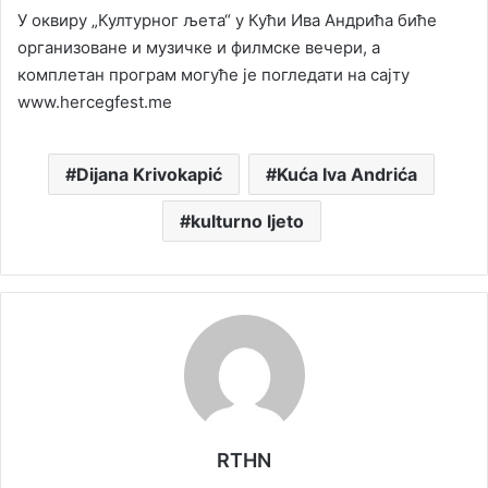
У оквиру „Културног љета“ у Кући Ива Андрића биће
организоване и музичке и филмске вечери, а
комплетан програм могуће је погледати на сајту
www.hercegfest.me
Dijana Krivokapić
Kuća Iva Andrića
kulturno ljeto
RTHN