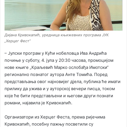
Дијана Кривокапић, уредница књижевних програма ЈУК
„Херцег Фест“
– Јулски програм у Кући нобеловца Ива Андрића
почиње у суботу, 4. јула у 20:30 часова, промоцијом
нове књиге „Краљевић Марко ослобађа Имотски“
регионално познатог аутора Анте Томића. Поред
представљања овог најновијег дјела, публика ће имати
прилику да ужива и у ауторској вечери писца, током
које ће бити представљени и његови други познати
романи, најавила је Кривокапић.
Организатори из Херцег Феста, према ријечима
Кривокапић, посебну пажњу посветили су