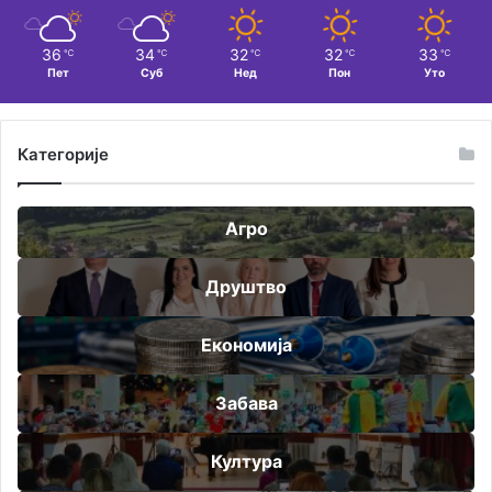
36
34
32
32
33
℃
℃
℃
℃
℃
Пет
Суб
Нед
Пон
Уто
Категорије
Агро
Друштво
Економија
Забава
Култура