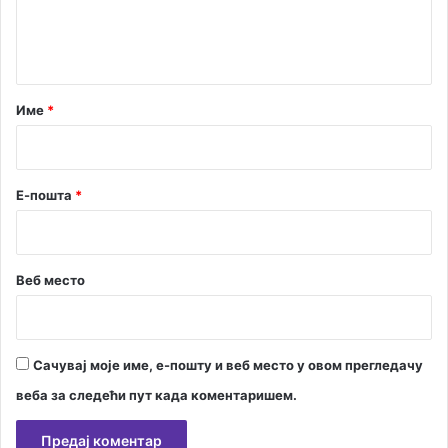
а
н
о
т
б
а
р
а
р
Име
*
ћ
*
а
ј
а
Е-пошта
*
Веб место
Сачувај моје име, е-пошту и веб место у овом прегледачу
веба за следећи пут када коментаришем.