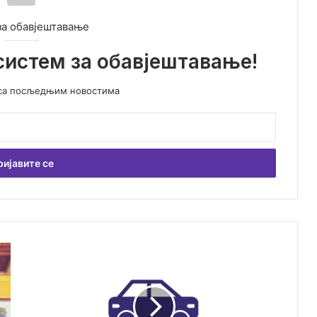
за обавјештавање
систем за обавјештавање!
у са посљедњим новостима
М
а
л
и
о