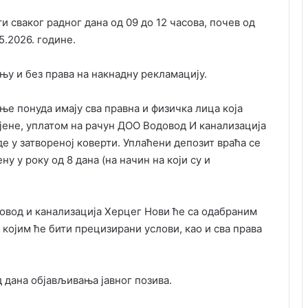
 сваког радног дана од 09 до 12 часова, почев од
5.2026. године.
њу и без права на накнадну рекламацију.
ње понуда имају сва правна и физичка лица која
јене, уплатом на рачун ДОО Водовод И канализација
де у затвореној коверти. Уплаћени депозит враћа се
у у року од 8 дана (на начин на који су и
вод и канализација Херцег Нови ће са одабраним
којим ће бити прецизирани услови, као и сва права
д дана објављивања јавног позива.