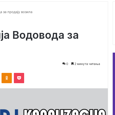
а за продају возила
ја Водовода за
0
2 минута читања
ontakte
Odnoklassniki
Pocket