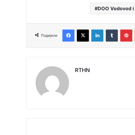
DOO Vodovod i k
Facebook
X
LinkedIn
Tumblr
Pinterest
Подијели
RTHN