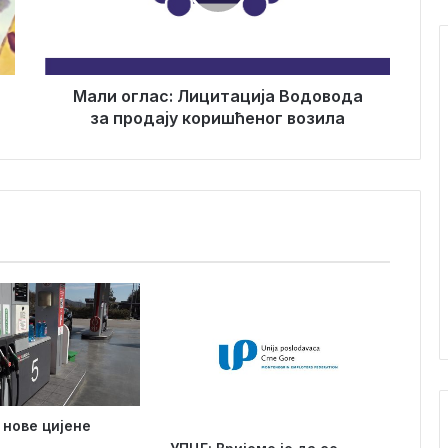
г
л
а
с
:
Мали оглас: Лицитација Водовода
Л
за продају коришћеног возила
и
ц
и
т
а
ц
и
ј
а
В
о
д
о
в
 нове цијене
о