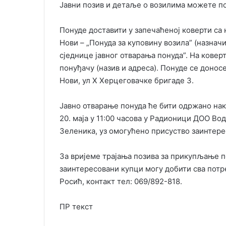
Јавни позив и детаље о возилима можете п
Понуде доставити у запечаћеној коверти са
Нови – „Понуда за куповину возила” (назначи
сједнице јавног отварања понуда”. На ковер
понуђачу (назив и адреса). Понуде се донос
Нови, ул X Херцеговачке бригаде 3.
Јавно отварање понуда ће бити одржано нак
20. маја у 11:00 часова у Радионици ДОО Вод
Зеленика, уз омогућено присуство заинтере
За вријеме трајања позива за прикупљање п
заинтересовани купци могу добити сва потр
Росић, контакт тел: 069/892-818.
ПР текст