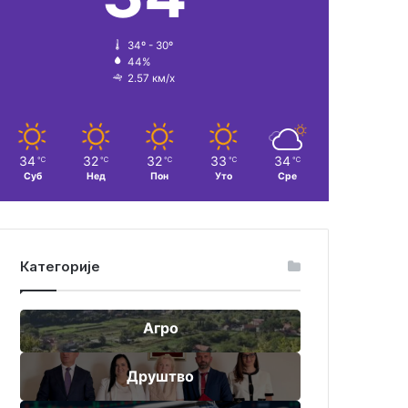
34º - 30º
44%
2.57 км/х
34
32
32
33
34
℃
℃
℃
℃
℃
Суб
Нед
Пон
Уто
Сре
Категорије
Агро
Друштво