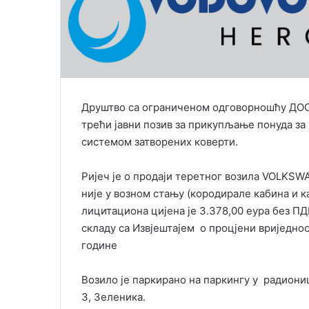
i
l
Друштво са ограниченом одговорношћу ДОО 
трећи јавни позив за прикупљање понуда за 
системом затворених коверти.
Ријеч је о продаји теретног возила VOLKSWA
није у возном стању (кородирале кабина и к
лицитациона цијена је 3.378,00 еура без ПДВ
складу са Извјештајем о процјени вриједнос
године
Возило је паркирано на паркингу у радиони
3, Зеленика.