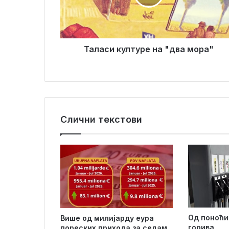
и
и
к
л
у
а
л
д
т
Таласи културе на "два мора"
р
у
е
р
с
е
у
н
а
"
Слични текстови
д
в
а
м
о
р
а
"
Од поноћи
Више од милијарду еура
горива
пореских прихода за седам