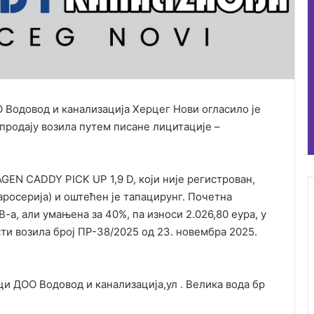
Водовод и канализација Херцег Нови огласило је
продају возила путем писане лицитације –
GEN CADDY PICK UP 1,9 D, који није регистрован,
аросерија) и оштећен је тапацирунг. Почетна
-а, али умањена за 40%, па износи 2.026,80 еура, у
ти возила број ПР-38/2025 од 23. новембра 2025.
ци ДОО Водовод и канализација,ул . Велика вода бр