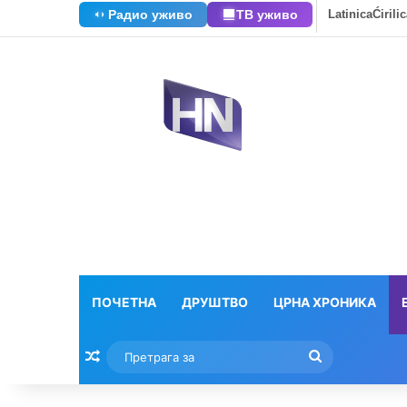
Радио уживо
ТВ уживо
Latinica
Ćirili
ПОЧЕТНА
ДРУШТВО
ЦРНА ХРОНИКА
Насумични текстови
Претрага
за