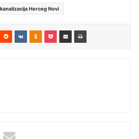
analizacija Herceg Novi
Reddit
VKontakte
Odnoklassniki
Pocket
Подијели путем емаила
Штампај