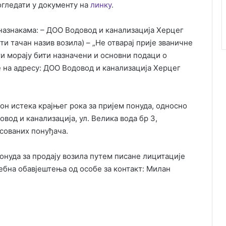
огледати у документу на
линку
.
 назнакама: – ДОО Водовод и канализација Херцег
ти тачан назив возила) – „Не отварај прије званичне
ти морају бити назначени и основни подаци о
е на адресу: ДОО Водовод и канализација Херцег
он истека крајњег рока за пријем понуда, односно
овод и канализација, ул. Велика вода бр 3,
сованих понуђача.
онуда за продају возила путем писане лицитације
ебна обавјештења од особе за контакт: Милан