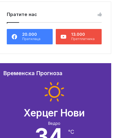
Пратите нас
20.000
13.000
Пратилаца
Претплатника
Временска Прогноза
Херцег Нови
Ведро
34
℃