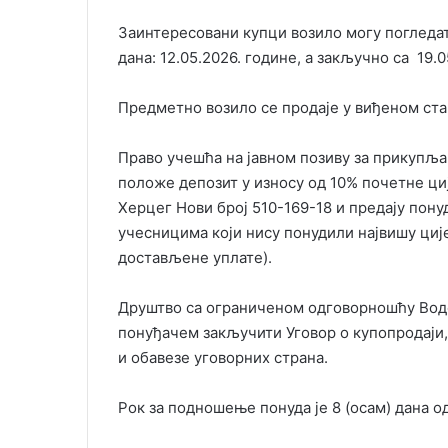
Заинтересовани купци возило могу погледати
дана: 12.05.2026. године, а закључно са 19.0
Предметно возило се продаје у виђеном ста
Право учешћа на јавном позиву за прикупља
положе депозит у износу од 10% почетне ци
Херцег Нови број 510-169-18 и предају пону
учесницима који нису понудили највишу цијен
достављене уплате).
Друштво са ограниченом одговорношћу Водо
понуђачем закључити Уговор о купопродаји, 
и обавезе уговорних страна.
Рок за подношење понуда је 8 (осам) дана о