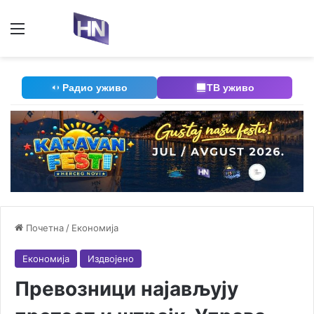
Мени
П
Радио уживо
ТВ уживо
Почетна
/
Економија
Економија
Издвојено
Превозници најављују