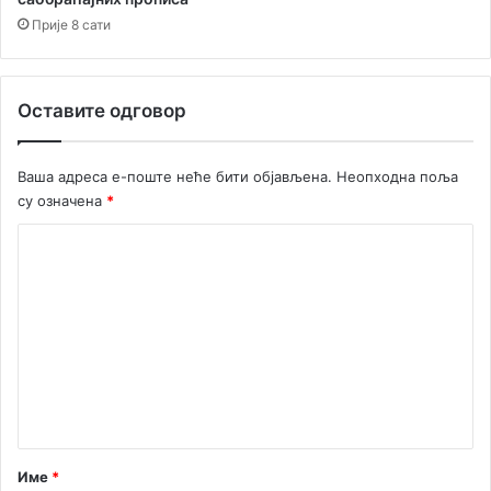
п
р
Прије 8 сати
а
в
љ
Оставите одговор
а
њ
а
Ваша адреса е-поште неће бити објављена.
Неопходна поља
о
су означена
*
т
п
К
а
о
д
о
м
м
е
н
т
а
р
Име
*