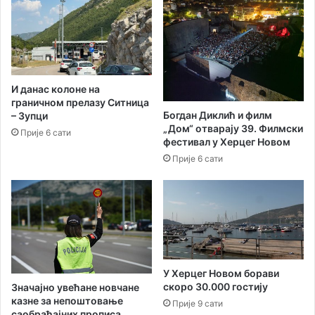
ж
м
е
о
8
д
3
е
т
р
о
н
И данас колоне на
н
и
граничном прелазу Ситница
е
з
Богдан Диклић и филм
– Зупци
о
а
„Дом“ отварају 39. Филмски
Прије 6 сати
т
ц
фестивал у Херцег Новом
п
и
Прије 6 сати
а
ј
д
у
а
с
д
и
н
с
е
т
в
е
н
м
У Херцег Новом борави
о
скоро 30.000 гостију
а
Значајно увећане новчане
казне за непоштовање
у
Прије 9 сати
саобраћајних прописа