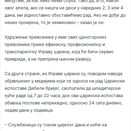
међутим, за нас нико нема слуха. Тако да, ето, након
овог апела, ако се ништа не деси у наредних 2, 3 или 4
дана, ми једноставно обуставићемо рад. Ако не дође до
неких промјена, то је неминовно – казао је он.
Удружење превозника у име свих црногорских
превозника траже ефикасну, професионалну и
транспарентну Управу царина, која ће бити сервис
привреде, а не препрека њеном развоју.
Са друге стране, из Управе царина су, поводом навода
објављених у медијима који се односе на рад Царинске
испоставе Дебели бријег, саопштили да шпедитерске
куће раде од 7 до 22 часа, док ова царинска испостава
обавља послове непрекидно, односно 24 сата дневно,
седам дана у седмици.
– Службеници су током цијелог дана и ноћи на