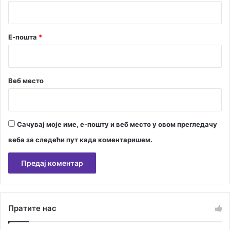
*
Е-пошта
*
Веб место
Сачувај моје име, е-пошту и веб место у овом прегледачу
веба за следећи пут када коментаришем.
А
л
Пратите нас
т
е