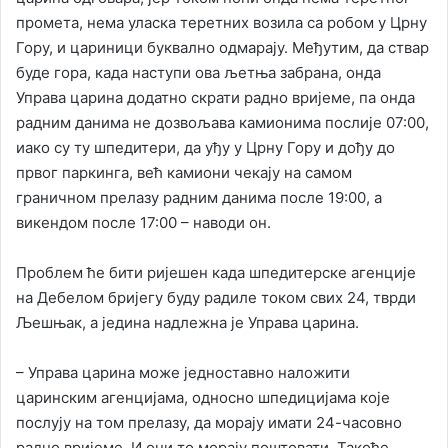
промета, нема уласка теретних возила са робом у Црну
Гору, и цариници буквално одмарају. Међутим, да ствар
буде гора, када наступи ова љетња забрана, онда
Управа царина додатно скрати радно вријеме, па онда
радним данима не дозвољава камионима послије 07:00,
иако су ту шпедитери, да уђу у Црну Гору и дођу до
првог паркинга, већ камиони чекају на самом
граничном прелазу радним данима после 19:00, а
викендом после 17:00 – наводи он.
Проблем ће бити ријешен када шпедитерске агенције
на Дебелом бријегу буду радиле током свих 24, тврди
Љешњак, а једина надлежна је Управа царина.
– Управа царина може једноставно наложити
царинским агенцијама, односно шпедицијама које
послују на том прелазу, да морају имати 24-часовно
радно вријеме. И они то морају поштовати. Такође,