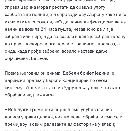
Управа царина мора престати да обавља улогу
саобраћајне полиције и спроводи ову забрану како нико
у свијету не спроводи, већ да почне да функционише на
начин да возила 24 часа пушта, независно да ли је
забрана или није, и да се возила и када је забрана крећу
до првог паркиралишта послије граничног прелаза, а
онда, када прође забрана, возило настави даље –
објашњава Љешњак.
Према његовим ријечима, Дебели бријег једини је
царински прелаз у Европи конципиран по овом
систему, због чега су се из Удружења у више наврата
обраћали надлежнима.
– Већ дужи временски период смо упућивали низ
дописа управи царина, низ мејлова, обраћали смо се и
премијеру и свим релевантним факторима у влади;