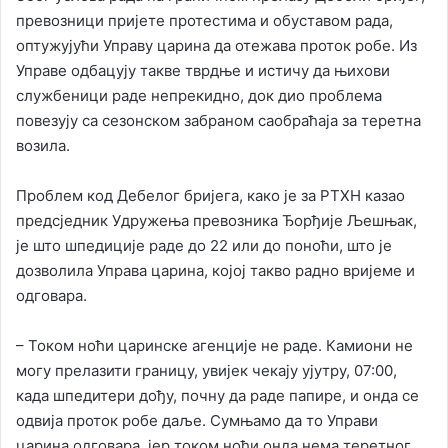
превозници пријете протестима и обуставом рада,
оптужујући Управу царина да отежава проток робе. Из
Управе одбацују такве тврдње и истичу да њихови
службеници раде непрекидно, док дио проблема
повезују са сезонском забраном саобраћаја за теретна
возила.
Проблем код Дебелог бријега, како је за РТХН казао
предсједник Удружења превозника Ђорђије Љешњак,
је што шпедиције раде до 22 или до поноћи, што је
дозволила Управа царина, којој такво радно вријеме и
одговара.
– Током ноћи царинске агенције не раде. Камиони не
могу прелазити границу, увијек чекају ујутру, 07:00,
када шпедитери дођу, почну да раде папире, и онда се
одвија проток робе даље. Сумњамо да то Управи
царина одговара, јер током ноћи онда нема теретног