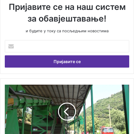
Пријавите се на наш систем
за обавјештавање!
и будите у току са посљедњим новостима
У
н
е
с
и
т
е
В
У
а
р
ш
е
у
ц
е
и
м
к
а
л
и
а