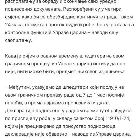
располагању за обраду и окончање свих уредно
поднесених докумената. Распоређени су у четири
смјене како би се обезбиједио континуитет рада током
24 часа, несметан проток људи и робе, без угрожавања
контролне функције Управе царина – наводи се у
саопштењу.
Када је ријеч о радном времену шпедитера на овом
граничном прелазу, из Управе царина истичу да оно
није, нити може бити, предмет њиховог изјашњења.
– Међутим, указујемо да шпедитери који послују на
овом граничном прелазу раде од 7 до 1 час послије
поноћи, а према најавама превозника и дуже.
Декларације поднесене у радном времену обрађују се
по приспијећу робе, у складу са актом број 11910/1-24,
којим је прецизирано да присуство подносиоца
декларације није обавезно – наводе из Управе царина.