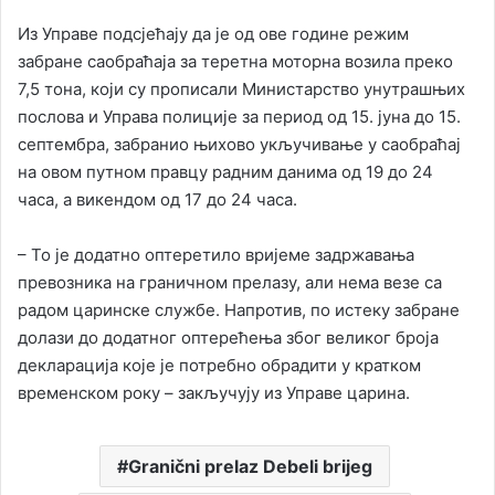
Из Управе подсјећају да је од ове године режим
забране саобраћаја за теретна моторна возила преко
7,5 тона, који су прописали Министарство унутрашњих
послова и Управа полиције за период од 15. јуна до 15.
септембра, забранио њихово укључивање у саобраћај
на овом путном правцу радним данима од 19 до 24
часа, а викендом од 17 до 24 часа.
– То је додатно оптеретило вријеме задржавања
превозника на граничном прелазу, али нема везе са
радом царинске службе. Напротив, по истеку забране
долази до додатног оптерећења због великог броја
декларација које је потребно обрадити у кратком
временском року – закључују из Управе царина.
Granični prelaz Debeli brijeg