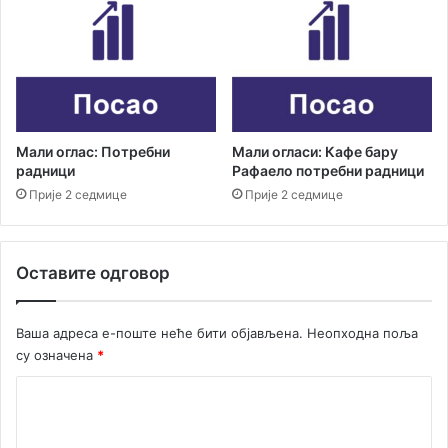
н
а
е
у
р
а
з
Мали оглас: Потребни
Мали огласи: Кафе бару
а
радници
Рафаело потребни радници
н
о
Прије 2 седмице
Прије 2 седмице
в
у
м
Оставите одговор
е
д
и
Ваша адреса е-поште неће бити објављена.
Неопходна поља
ц
су означена
*
и
н
К
с
о
к
у