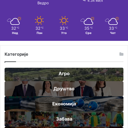
4.34 км/х
Ведро
32
32
33
35
33
℃
℃
℃
℃
℃
Нед
Пон
Уто
Сре
Чет
Категорије
Агро
Друштво
Економија
Забава