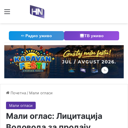
Мени
П
Радио уживо
ТВ уживо
Почетна
/
Мали огласи
Мали огласи
Мали оглас: Лицитација
Водовода за продају