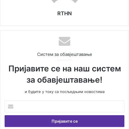
RTHN
Систем за обавјештавање
Пријавите се на наш систем
за обавјештавање!
и будите у току са посљедњим новостима
У
н
е
с
и