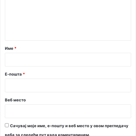
м
о
е
п
р
н
е
т
м
а
у
р
Име
*
*
Е-пошта
*
Веб место
Сачувај моје име, е-пошту и веб место у овом прегледачу
веба за следећи пут када коментаришем.