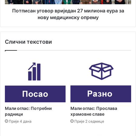
в
у
о
г
Потписан уговор вриједан 27 милиона еура за
д
о
нову медицинску опрему
а
в
з
о
а
р
Слични текстови
п
в
р
р
о
и
д
ј
а
е
ј
д
у
а
в
н
о
2
з
7
и
м
Мали оглас: Потребни
Мали оглас: Прослава
л
и
радници
храмовне славе
а
л
Прије 4 дана
Прије 2 седмице
и
о