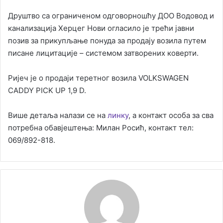
Друштво са ограниченом одговорношћу ДОО Водовод и
канализација Херцег Нови огласило је трећи јавни
позив за прикупљање понуда за продају возила путем
писане лицитације – системом затворених коверти.
Ријеч је о продаји теретног возила VOLKSWAGEN
CADDY PICK UP 1,9 D.
Више детаља налази се на
линку
, а контакт особа за сва
потребна обавјештења: Милан Росић, контакт тел:
069/892-818.