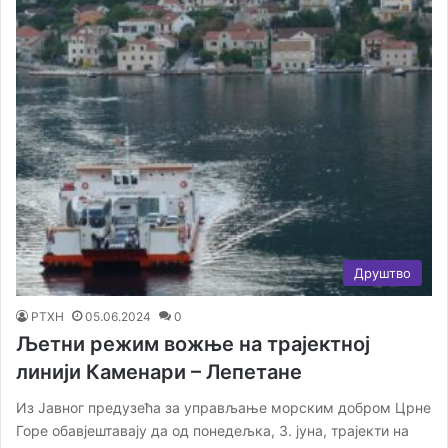
Друштво
РТХН
05.06.2024
0
Љетни режим вожње на трајектној
линији Каменари – Лепетане
Из Јавног предузећа за управљање морским добром Црне
Горе обавјештавају да од понедељка, 3. јуна, трајекти на