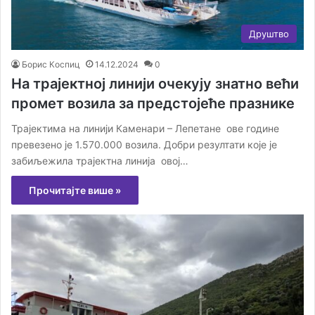
Друштво
Борис Коспиц
14.12.2024
0
На трајектној линији очекују знатно већи
промет возила за предстојеће празнике
Трајектима на линији Каменари – Лепетане ове године
превезено је 1.570.000 возила. Добри резултати које је
забиљежила трајектна линија овој…
Прочитајте више »