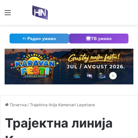
Мени
П
Радио уживо
ТВ уживо
Почетна
/
Trajektna linija Kamenari Lepetane
Трајектна линија