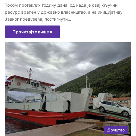
Током протеклих годину дана, од када је овај кључни
ресурс враћен у државно власништво, а на иницијативу
Јавног предузећа, постигнути…
Прочитајте више »
Друштво