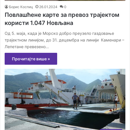
Борис Коспиц
26.01.2024
0
Повлашћене карте за превоз трајектом
користи 1.047 Новљана
Од 5. маја, када је Морско добро преузело газдовање
трајектном линијом, до 31. децембра на линији Каменари –
Лепетане превезено…
Прочитајте више »