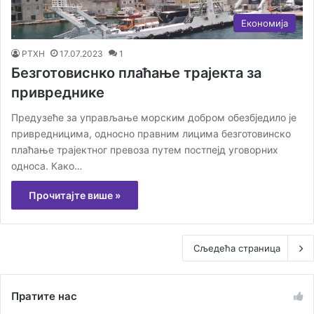
Економија
РТХН
17.07.2023
1
Безготовиснко плаћање трајекта за
привреднике
Предузеће за управљање морским добром обезбједило је
привредницима, односно правним лицима безготовинско
плаћање трајектног превоза путем постпејд уговорних
односа. Како…
Прочитајте више »
Сљедећа страница
Пратите нас