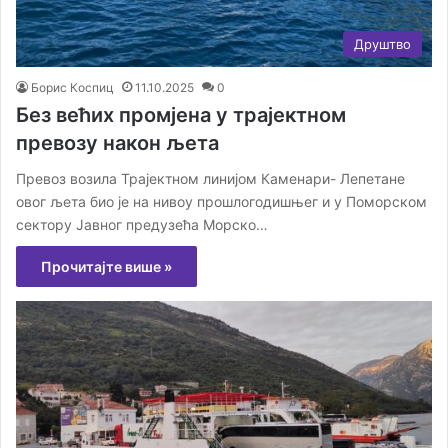
Друштво
Борис Коспиц
11.10.2025
0
Без већих промјена у трајектном
превозу након љета
Превоз возила Трајектном линијом Каменари- Лепетане
овог љета био је на нивоу прошлогодишњег и у Поморском
сектору Јавног предузећа Морско…
Прочитајте више »