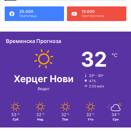
20.000
13.000
Пратилаца
Претплатника
Временска Прогноза
32
℃
Херцег Нови
33º - 30º
47%
2.03 км/х
Ведро
33
32
32
32
34
℃
℃
℃
℃
℃
Суб
Нед
Пон
Уто
Сре