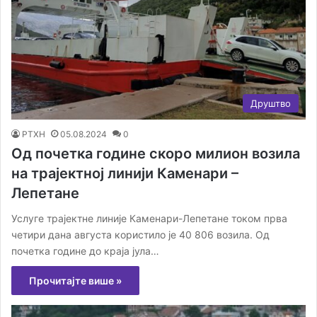
Друштво
РТХН
05.08.2024
0
Од почетка године скоро милион возила
на трајектној линији Каменари –
Лепетане
Услуге трајектне линије Каменари-Лепетане током прва
четири дана августа користило је 40 806 возила. Од
почетка године до краја јула…
Прочитајте више »