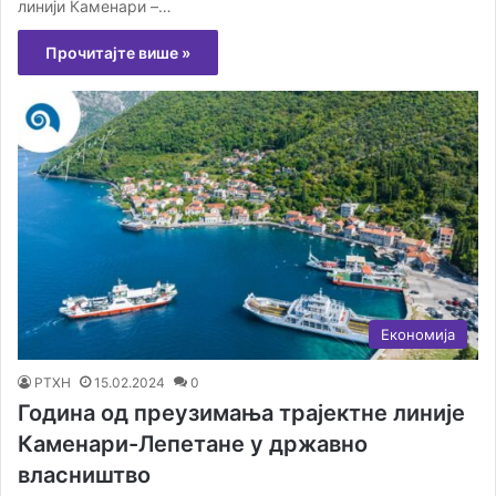
линији Каменари –…
Прочитајте више »
Економија
РТХН
15.02.2024
0
Година од преузимања трајектне линије
Каменари-Лепетане у државно
власништво