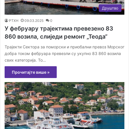
Друштво
РТХН
09.03.2025
0
У фебруару трајектима превезено 83
860 возила, слиједи ремонт „Теода“
Трајекти Сектора за поморски и приобални превоз Морског
добра током фебруара превезли су укупно 83 860 возила
свих категорија. То…
Прочитајте више »