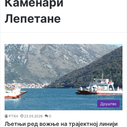
Каменари
Лепетане
Друштво
РТХН
23.05.2026
0
Љетњи ред вожње на трајектној линији