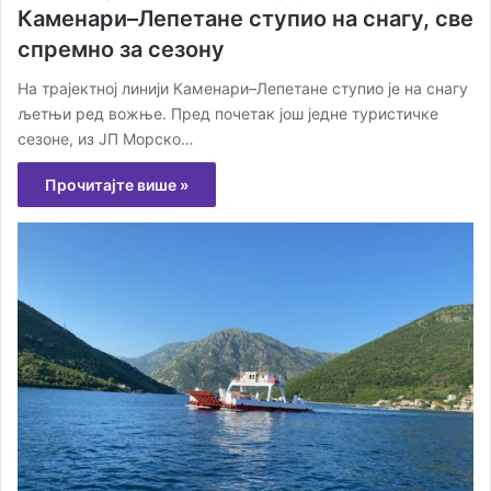
Каменари–Лепетане ступио на снагу, све
спремно за сезону
На трајектној линији Каменари–Лепетане ступио је на снагу
љетњи ред вожње. Пред почетак још једне туристичке
сезоне, из ЈП Морско…
Прочитајте више »