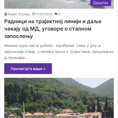
Друштво
Борис Коспиц
01.08.2023
0
Радници на трајектној линији и даље
чекају од МД, уговоре о сталном
запослењу
Милион еура чисте добити , зарађених само у јулу је
најважнија ствар у читавој причи о трајектима, прецизирао
је премијер…
Прочитајте више »