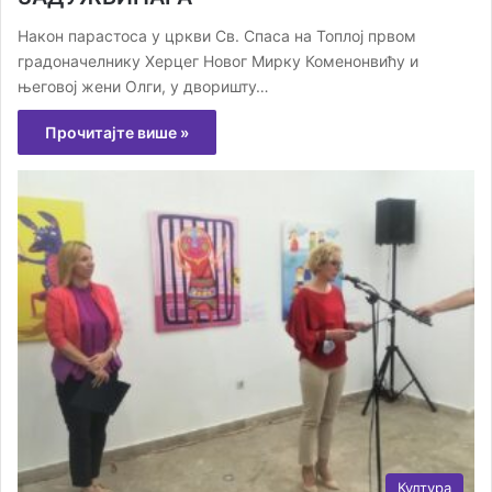
Након парастоса у цркви Св. Спаса на Топлој првом
градоначелнику Херцег Новог Мирку Коменонвићу и
његовој жени Олги, у дворишту…
Прочитајте више »
Култура