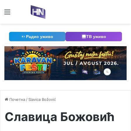
Мени
П
Радио уживо
ТВ уживо
Почетна
/
Slavica Božović
Славица Божовић