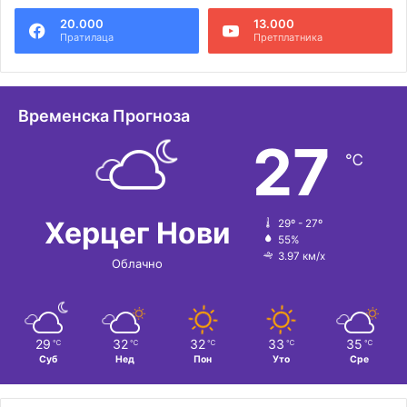
20.000
13.000
Пратилаца
Претплатника
Временска Прогноза
27
℃
Херцег Нови
29º - 27º
55%
3.97 км/х
Облачно
29
32
32
33
35
℃
℃
℃
℃
℃
Суб
Нед
Пон
Уто
Сре