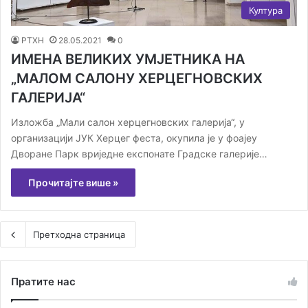
Култура
РТХН
28.05.2021
0
ИМЕНА ВЕЛИКИХ УМЈЕТНИКА НА
„МАЛОМ САЛОНУ ХЕРЦЕГНОВСКИХ
ГАЛЕРИЈА“
Изложба „Мали салон херцегновских галерија“, у
организацији ЈУК Херцег феста, окупила је у фоајеу
Дворане Парк вриједне експонате Градске галерије…
Прочитајте више »
Претходна страница
Пратите нас