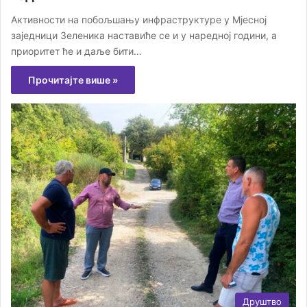
Активности на побољшању инфраструктуре у Мјесној
заједници Зеленика наставиће се и у наредној години, а
приоритет ће и даље бити…
Прочитајте више »
Друштво