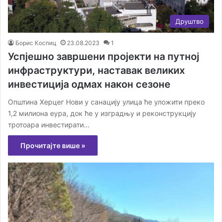
Друштво
Борис Коспиц
23.08.2023
1
Успјешно завршени пројекти на путној
инфраструктури, наставак великих
инвестиција одмах након сезоне
Општина Херцег Нови у санацију улица ће уложити преко
1,2 милиона еура, док ће у изградњу и реконструкцију
тротоара инвестирати…
Прочитајте више »