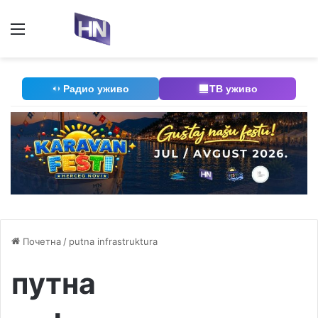
Мени
П
Радио уживо
ТВ уживо
Почетна
/
putna infrastruktura
путна