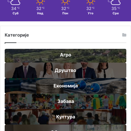
34
32
32
32
35
℃
℃
℃
℃
℃
Суб
Нед
Пон
Уто
Сре
Категорије
Агро
Друштво
Економија
Забава
Култура