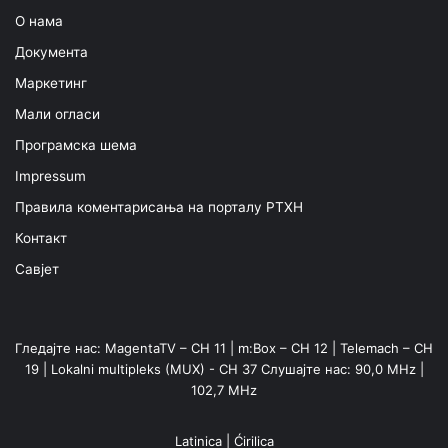
О нама
Документа
Маркетинг
Мали огласи
Програмска шема
Impressum
Правила коментарисања на порталу РТХН
Контакт
Савјет
Гледајте нас: MagentaTV – CH 11 | m:Box – CH 12 | Telemach – CH
19 | Lokalni multipleks (MUX) - CH 37 Слушајте нас: 90,0 MHz |
102,7 MHz
Latinica
|
Ćirilica