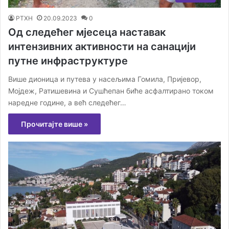
РТХН
20.09.2023
0
Од следећег мјесеца наставак
интензивних активности на санацији
путне инфраструктуре
Више дионица и путева у насељима Гомила, Пријевор,
Мојдеж, Ратишевина и Сушћепан биће асфалтирано током
наредне године, а већ следећег…
Прочитајте више »