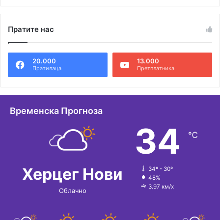
Пратите нас
20.000
13.000
Пратилаца
Претплатника
Временска Прогноза
34
℃
Херцег Нови
34º - 30º
48%
3.97 км/х
Облачно