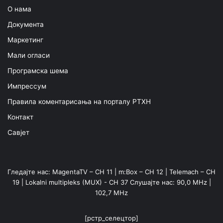
О нама
Документа
Маркетинг
Мали огласи
Програмска шема
Импрессум
Правила коментарисања на порталу РТХН
Контакт
Савјет
Гледајте нас: MagentaTV – CH 11 | m:Box – CH 12 | Telemach – CH
19 | Lokalni multipleks (MUX) - CH 37 Слушајте нас: 90,0 MHz |
102,7 MHz
[рстр_селецтор]