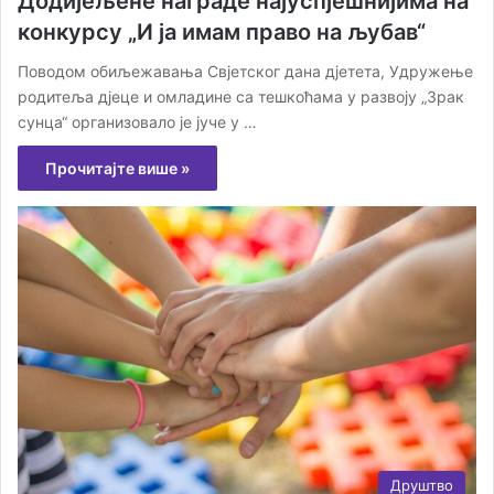
Додијељене награде најуспјешнијима на
конкурсу „И ја имам пра­во на љу­бав“
По­во­дом оби­ље­жа­ва­ња Свјет­ског да­на дје­те­та, Удру­же­ње
ро­ди­те­ља дје­це и омла­ди­не са те­шко­ћа­ма у ра­зво­ју „Зрак
сун­ца“ ор­га­ни­зо­ва­ло је ју­че у …
Прочитајте више »
Друштво