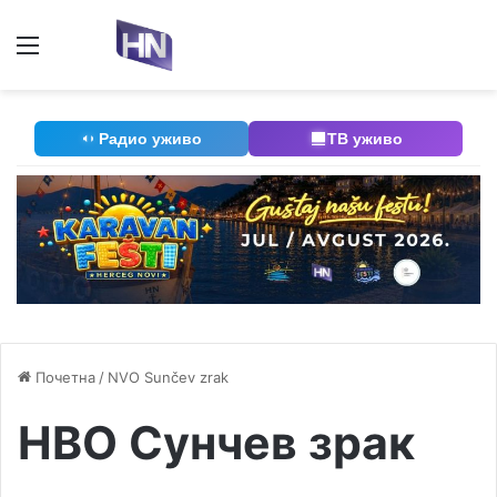
Мени
П
Радио уживо
ТВ уживо
Почетна
/
NVO Sunčev zrak
НВО Сунчев зрак