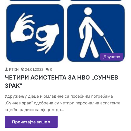
Друштво
РТХН
24.01.2022
0
ЧЕТИРИ АСИСТЕНТА ЗА НВО „СУНЧЕВ
ЗРАК”
Удружењу дјеце и омладине са посебним потребама
„Сунчев зрак” одобрена су четири персонална асистента
који ће радити са дјецом до…
Прочитајте више »