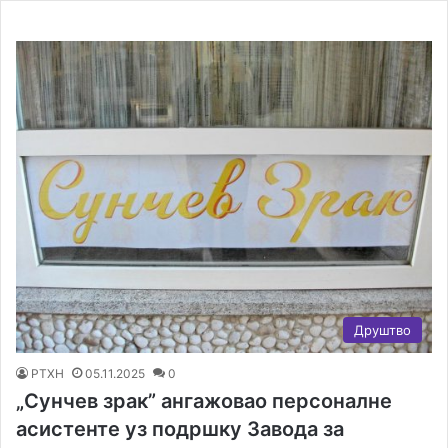
Друштво
РТХН
05.11.2025
0
„Сунчев зрак” ангажовао персоналне
асистенте уз подршку Завода за