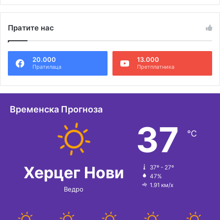
Пратите нас
20.000
13.000
Пратилаца
Претплатника
Временска Прогноза
37
℃
Херцег Нови
37º - 27º
47%
1.91 км/х
Ведро