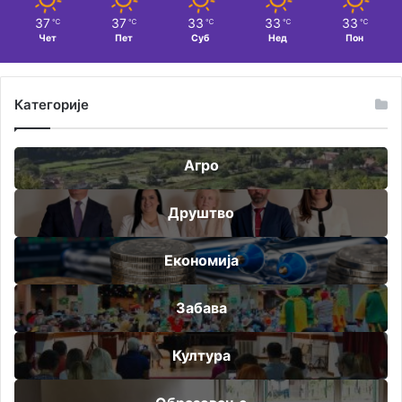
37
37
33
33
33
℃
℃
℃
℃
℃
Чет
Пет
Суб
Нед
Пон
Категорије
Агро
Друштво
Економија
Забава
Култура