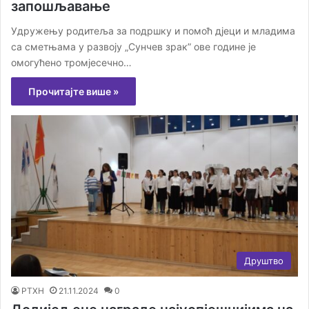
запошљавање
Удружењу родитеља за подршку и помоћ дјеци и младима
са сметњама у развоју „Сунчев зрак” ове године је
омогућено тромјесечно…
Прочитајте више »
Друштво
РТХН
21.11.2024
0