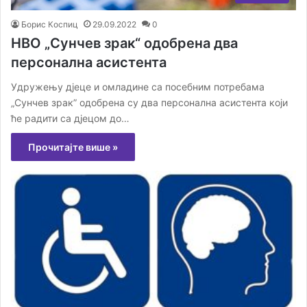
Борис Коспиц
29.09.2022
0
НВО „Сунчев зрак“ одобрена два
персонална асистента
Удружењу дјеце и омладине са посебним потребама
„Сунчев зрак” одобрена су два персонална асистента који
ће радити са дјецом до…
Прочитајте више »