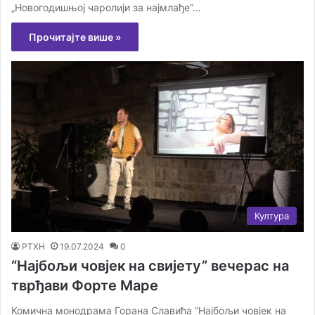
„Новогодишњој чаролији за најмлађе“…
Прочитајте више »
Култура
РТХН
19.07.2024
0
“Најбољи човјек на свијету” вечерас на
тврђави Форте Маре
Комична монодрама Горана Славића “Најбољи човјек на