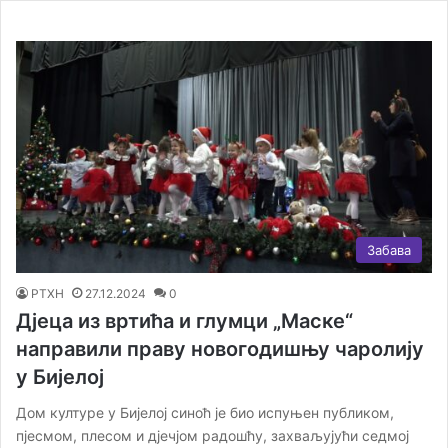
Забава
РТХН
27.12.2024
0
Дјеца из вртића и глумци „Маске“
направили праву новогодишњу чаролију
у Бијелој
Дом културе у Бијелој синоћ је био испуњен публиком,
пјесмом, плесом и дјечјом радошћу, захваљујући седмој