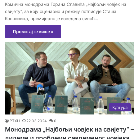
Комична монодрама Горана Славића „Најбољи човјек на
свијету“, за коју сценарио и режију потписује Сташа
Копривица, премијерно је изведена синоћ…
Прочитајте више »
Култура
РТХН
22.03.2024
0
Монодрама „Најбољи човјек на свијету“ –
дилеме и проблеми савременог човјека