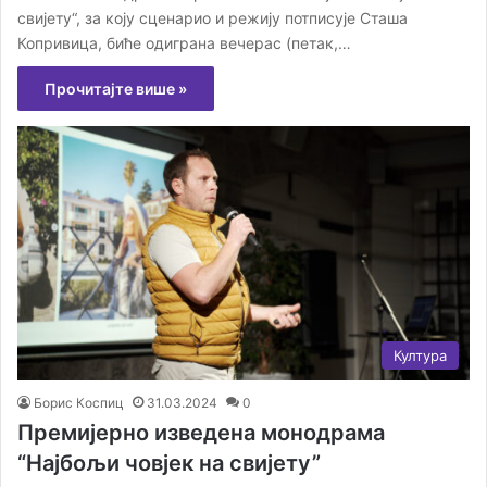
свијету“, за коју сценарио и режију потписује Сташа
Копривица, биће одиграна вечерас (петак,…
Прочитајте више »
Култура
Борис Коспиц
31.03.2024
0
Премијерно изведена монодрама
“Најбољи човјек на свијету”