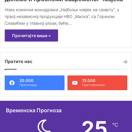
Нова комична монодрама „Најбољи човјек на свијету“, у
првој независној продукцији НВО „Маска“, са Гораном
Славићем у главној улози, биће…
Прочитајте више »
Пратите нас
20.000
13.000
Пратилаца
Претплатника
Временска Прогноза
25
℃