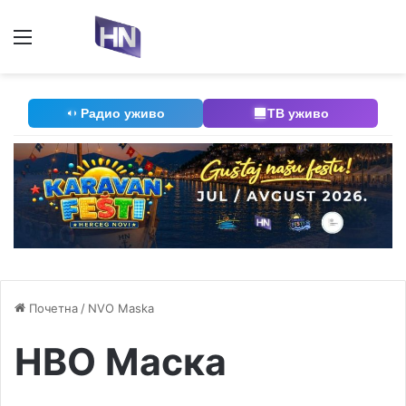
Мени
П
Радио уживо
ТВ уживо
Почетна
/
NVO Maska
НВО Маска