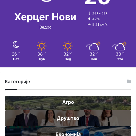
Херцег Нови
26º - 25º
47%
5.21 км/х
Ведро
26
38
32
32
33
℃
℃
℃
℃
℃
Пет
Суб
Нед
Пон
Уто
Категорије
Агро
Друштво
Економија