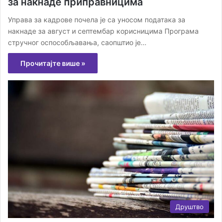
за накнаде приправницима
Управа за кадрове почела је са уносом података за
накнаде за август и септембар корисницима Програма
стручног оспособљавања, саопштио је…
Прочитајте више »
Друштво