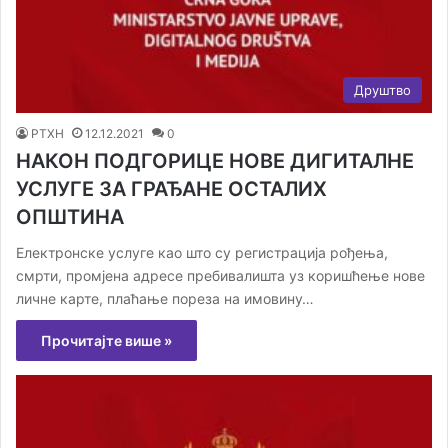
Друштво
РТХН
12.12.2021
0
НАКОН ПОДГОРИЦЕ НОВЕ ДИГИТАЛНЕ
УСЛУГЕ ЗА ГРАЂАНЕ ОСТАЛИХ
ОПШТИНА
Електронске услуге као што су регистрација рођења,
смрти, промјена адресе пребивалишта уз коришћење нове
личне карте, плаћање пореза на имовину…
Прочитајте више »