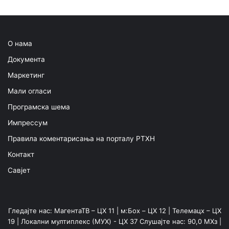
О нама
Документа
Маркетинг
Мали огласи
Програмска шема
Импрессум
Правила коментарисања на порталу РТХН
Контакт
Савјет
Гледајте нас: МагентаТВ – ЦХ 11 | м:Боx – ЦХ 12 | Телемацх – ЦХ
19 | Локални мултиплекс (МУX) - ЦХ 37 Слушајте нас: 90,0 МХз |