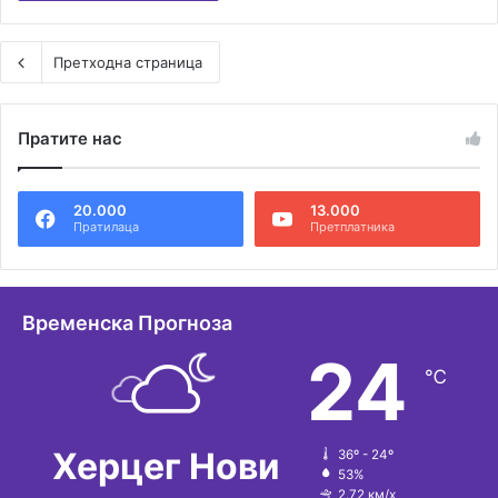
Претходна страница
Пратите нас
20.000
13.000
Пратилаца
Претплатника
Временска Прогноза
24
℃
Херцег Нови
36º - 24º
53%
2.72 км/х