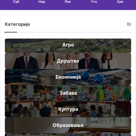
Суб
Нед
Пон
Уто
Сре
Категорије
Агро
Друштво
Економија
Забава
Култура
Образовање