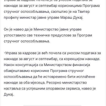
накнаде за август и септембар корисницима Програма
стручног оспособљавања, саопштио је на Твитер
профилу министар јавне управе Мараш Дукај.
Он је навео да је Министарство јавне управе
успоставило све техничке предуслове за Програм
стручног оспособљавања.
-Управа за кадрове је већ почела са уносом података за
накнаде за август и септембар, са корекцијом накнаде.
Након консултација са Министарством финансија
обавјештавамо кориснике Програма стручног
оспособљавања да ће истовремено бити исплаћене
накнаде за оба мјесеца. Ресорно министарство
наставља са успјешним опоравком сервиса, навео је
Дукај.