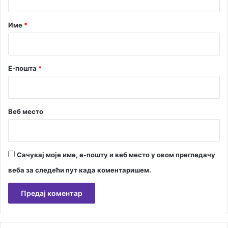
а
р
Име
*
*
Е-пошта
*
Веб место
Сачувај моје име, е-пошту и веб место у овом прегледачу
веба за следећи пут када коментаришем.
А
л