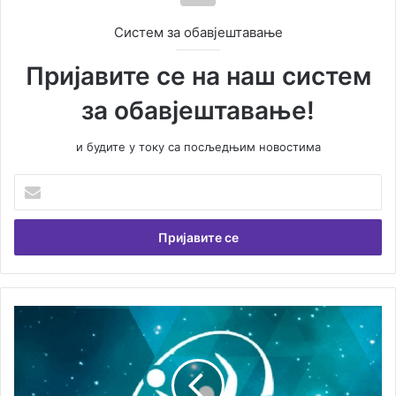
Систем за обавјештавање
Пријавите се на наш систем
за обавјештавање!
и будите у току са посљедњим новостима
Унесите
Вашу
емаил
адресу
Жреб
за
други
круг
квалификација