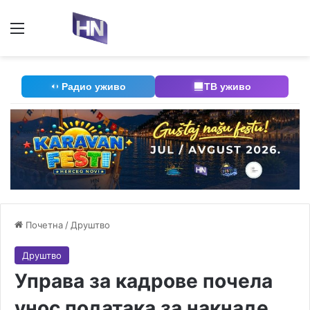
Мени
П
Радио уживо
ТВ уживо
Почетна
/
Друштво
Друштво
Управа за кадрове почела
унос података за накнаде