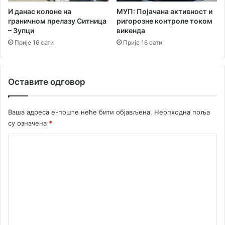
И данас колоне на
МУП: Појачана активност и
граничном прелазу Ситница
ригорозне контроле током
– Зупци
викенда
Прије 16 сати
Прије 16 сати
Оставите одговор
Ваша адреса е-поште неће бити објављена.
Неопходна поља
су означена
*
К
о
м
е
н
т