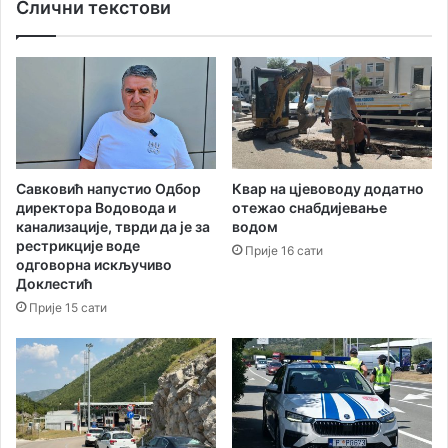
Слични текстови
Савковић напустио Одбор
Квар на цјевоводу додатно
директора Водоводa и
отежао снабдијевање
канализације, тврди да је за
водом
рестрикције воде
Прије 16 сати
одговорна искључиво
Доклестић
Прије 15 сати