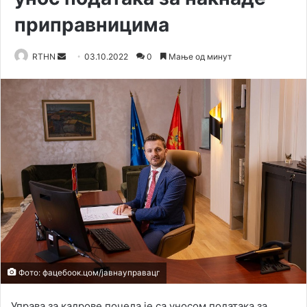
приправницима
Send
RTHN
03.10.2022
0
Мање од минут
an
email
Фото: фацебоок.цом/јавнауправацг
Управа за кадрове почела је са уносом података за