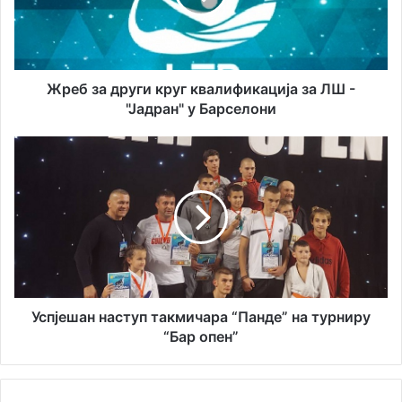
за
ЛШ
-
"Јадран"
у
Жреб за други круг квалификација за ЛШ -
Барселони
"Јадран" у Барселони
Успјешан
наступ
такмичара
“Панде”
на
турниру
“Бар
опен”
Успјешан наступ такмичара “Панде” на турниру
“Бар опен”