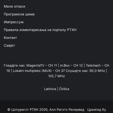
Мали огласи
Програмска шема
Импрессум
Правила коментарисања на порталу РТХН
Контакт
Савјет
Гледајте нас: MagentaTV – CH 11 | m:Box – CH 12 | Telemach – CH
19 | Lokalni multipleks (MUX) - CH 37 Слушајте нас: 90,0 MHz |
102,7 MHz
Latinica
|
Ćirilica
© Цопyригхт РТХН 2026, Алл Ригхтс Ресервед Цреатед бy