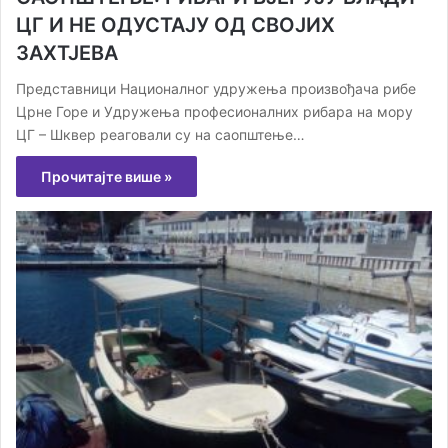
ЦГ И НЕ ОДУСТАЈУ ОД СВОЈИХ
ЗАХТЈЕВА
Представници Националног удружења произвођача рибе
Црне Горе и Удружења професионалних рибара на мору
ЦГ – Шквер реаговали су на саопштење…
Прочитајте више »