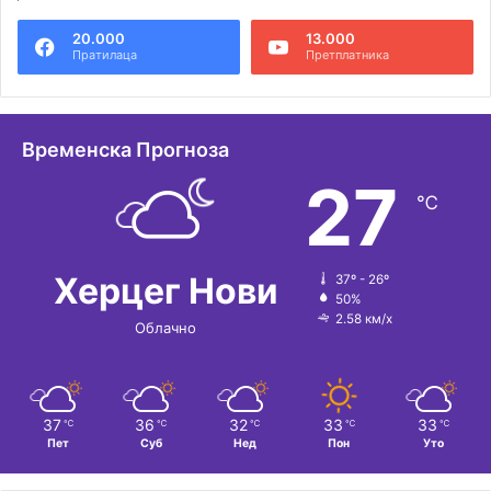
20.000
13.000
Пратилаца
Претплатника
Временска Прогноза
27
℃
Херцег Нови
37º - 26º
50%
2.58 км/х
Облачно
37
36
32
33
33
℃
℃
℃
℃
℃
Пет
Суб
Нед
Пон
Уто