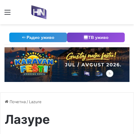
Мени
П
Радио уживо
ТВ уживо
Почетна
/
Lazure
Лазуре