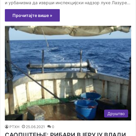
и урбанизма да изврши инспекцијски надзор луке Лазуре…
Прочитајте више »
Друштво
РТХН
25.06.2021
0
САОПШТЕЊЕ: РИБАРИ ВЈЕРУЈУ ВЛАДИ