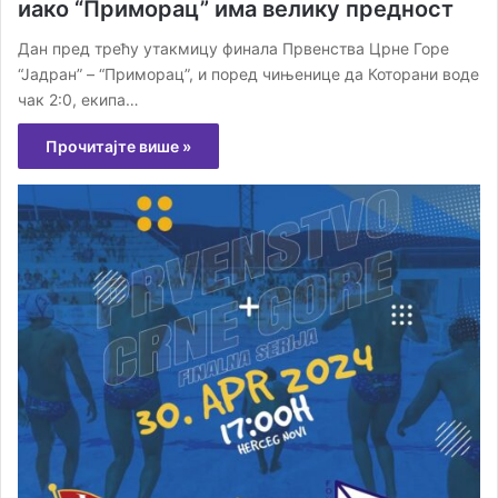
иако “Приморац” има велику предност
Дан пред трећу утакмицу финала Првенства Црне Горе
“Јадран” – “Приморац”, и поред чињенице да Которани воде
чак 2:0, екипа…
Прочитајте више »