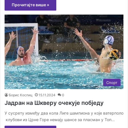
Прочитајте више »
Спорт
Борис Коспиц
15.11.2024
0
Јадран на Шкверу очекује побједу
У сусрету између два кола Лиге шампиона у које ватерполо
клубови из Црне Горе немају шансе за пласман у Топ…