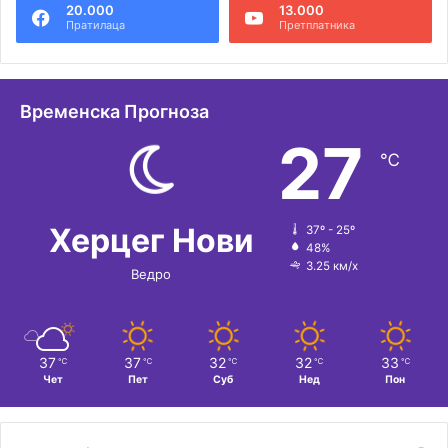
20.000
13.000
Пратилаца
Претплатника
Временска Прогноза
27
℃
Херцег Нови
37º - 25º
48%
3.25 км/х
Ведро
37
37
32
32
33
℃
℃
℃
℃
℃
Чет
Пет
Суб
Нед
Пон