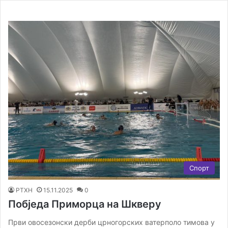
Спорт
РТХН
15.11.2025
0
Побједа Приморца на Шкверу
Први овосезонски дерби црногорских ватерполо тимова у