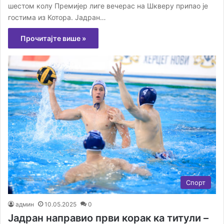
шестом колу Премијер лиге вечерас на Шкверу припао је
гостима из Котора. Јадран…
Прочитајте више »
Спорт
админ
10.05.2025
0
Јадран направио први корак ка титули –