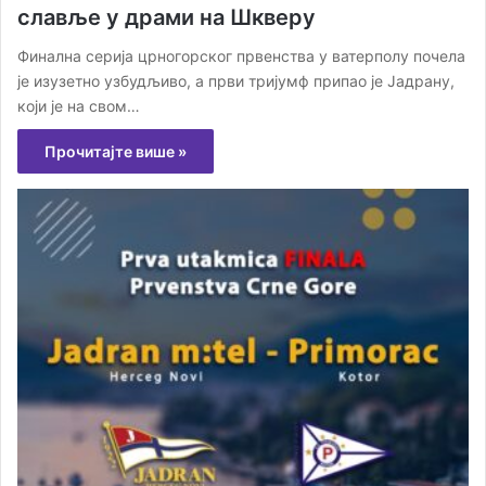
славље у драми на Шкверу
Финална серија црногорског првенства у ватерполу почела
је изузетно узбудљиво, а први тријумф припао је Јадрану,
који је на свом…
Прочитајте више »