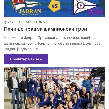
Спорт
РТХН
30.04.2024
0
Почиње трка за шампионски трон
Утакмицом Јадран-Приморац данас почиње серија за
шампионски трон у финалу плеј офа за првака Црне Горе.
Јадран је домаћин у…
Прочитајте више »