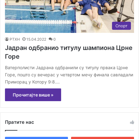
Спорт
РТХН
15.04.2022
0
Јадран одбранио титулу шампиона Црне
Горе
Ватерполисти Јадрана одбранили су титулу првака Црне
Горе, пошто су вечерас у четвртом мечу финала савладали
Приморац у Котору 9:8.…
Прочитајте више »
Пратите нас