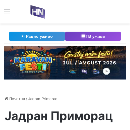
Мени
П
Радио уживо
ТВ уживо
Почетна
/
Jadran Primorac
Јадран Приморац