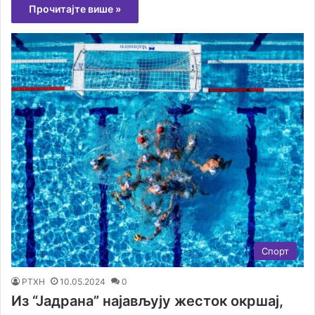
Прочитајте више »
Спорт
РТХН
10.05.2024
0
Из “Јадрана” најављују жесток окршај,