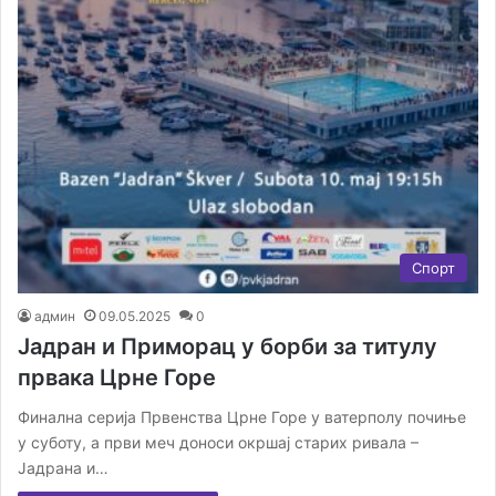
Спорт
админ
09.05.2025
0
Јадран и Приморац у борби за титулу
првака Црне Горе
Финална серија Првенства Црне Горе у ватерполу почиње
у суботу, а први меч доноси окршај старих ривала –
Јадрана и…