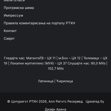
Програмска шема
Импрессум
Правила коментарисања на порталу РТХН
Контакт
Савјет
Гледајте нас: МагентаТВ – ЦХ 11 | м:Боx – ЦХ 12 | Телемацх – ЦХ
19 | Локални мултиплекс (МУX) - ЦХ 37 Слушајте нас: 90,0 МХз |
102,7 МХз
Латиница
|
Ћирилица
© Цопyригхт РТХН 2026, Алл Ригхтс Ресервед Цреатед бy
Дизајн Арена