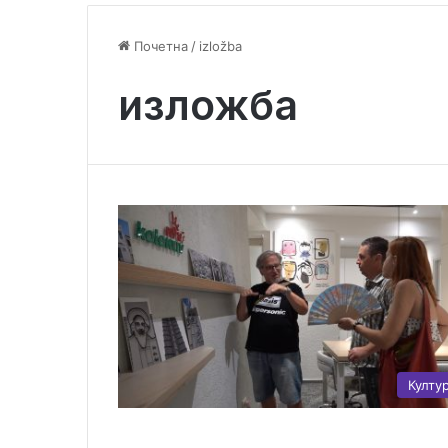
Почетна
/
izložba
изложба
Култу