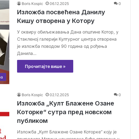
Boris Kospic
06.12.2025
0
Изложба посвећена Данилу
Кишу отворена у Котору
У оквиру обиљежавања Дана општине Котор, у
Стакленој галерији Културног центра отворена
je изложба поводом 90 година од рођења
Данила…
Прочитајте више »
ра
Boris Kospic
02.12.2025
0
Изложба „Култ Блажене Озане
Которке“ сутра пред новском
публиком
Изложба „Култ Блажене Озане Которке“ коју је
приредила Матица црногорска биће отворена у