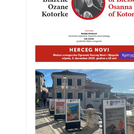
Култу