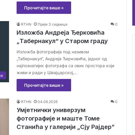
Прочитајте више »
RTHN
Прије 3 седмице
0
Изложба Андреја Ђерковића
„Табернакул“ у Старом граду
Изложба фотографија под називом
„Табернакул“, Андреја Ђерковића, једног од
најпознатијих фотографа са ових простора који
живи и ради у Швајцарској,…
ра
Прочитајте више »
RTHN
04.06.2026
0
Умјетнички универзум
фотографије и маште Томе
Станића у галерији „Сју Рајдер”