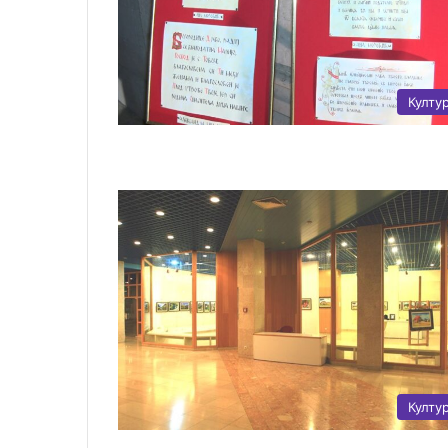
Култу
Култу