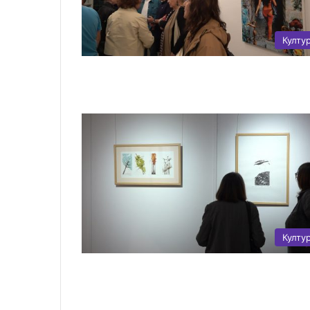
Култу
Култу