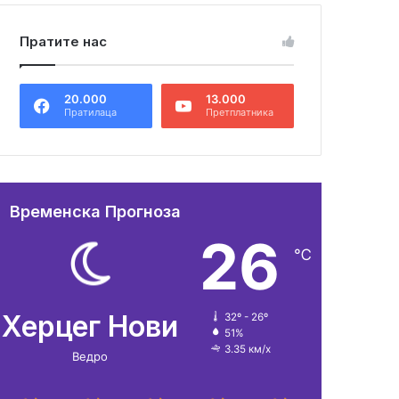
Пратите нас
20.000
13.000
Пратилаца
Претплатника
Временска Прогноза
26
℃
Херцег Нови
32º - 26º
51%
3.35 км/х
Ведро