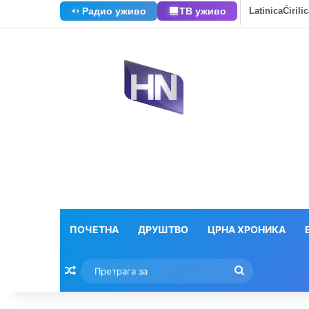
Радио уживо
ТВ уживо
Latinica
Ćirili
ПОЧЕТНА
ДРУШТВО
ЦРНА ХРОНИКА
Насумични текстови
Претрага
за