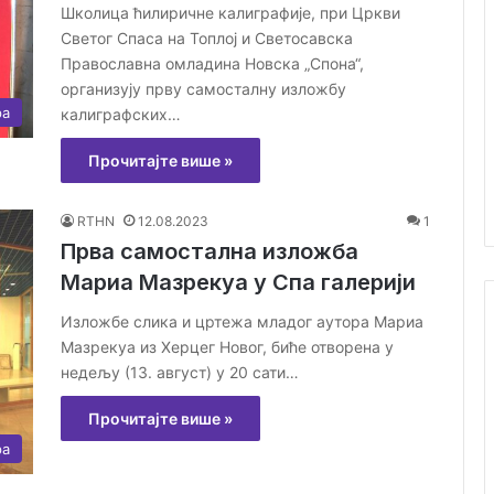
Школица ћилиричне калиграфије, при Цркви
Светог Спаса на Топлој и Светосавска
Православна омладина Новска „Спона“,
организују прву самосталну изложбу
ра
калиграфских…
Прочитајте више »
RTHN
12.08.2023
1
Прва самостална изложба
Мариа Мазрекуа у Спа галерији
Изложбе слика и цртежа младог аутора Мариа
Мазрекуа из Херцег Новог, биће отворена у
недељу (13. август) у 20 сати…
Прочитајте више »
ра