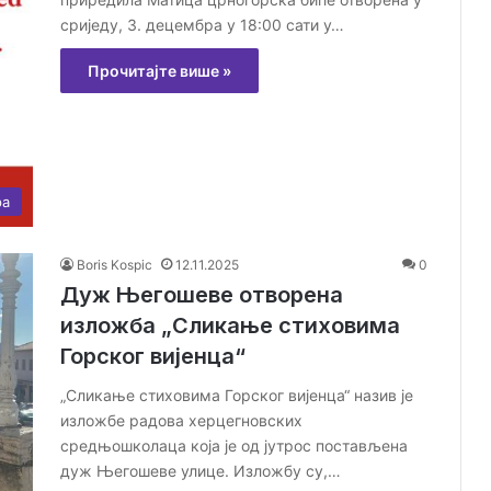
сриједу, 3. децембра у 18:00 сати у…
Прочитајте више »
ра
Boris Kospic
12.11.2025
0
Дуж Његошеве отворена
изложба „Сликање стиховима
Горског вијенца“
„Сликање стиховима Горског вијенца“ назив је
изложбе радова херцегновских
средњошколаца која је од јутрос постављена
дуж Његошеве улице. Изложбу су,…