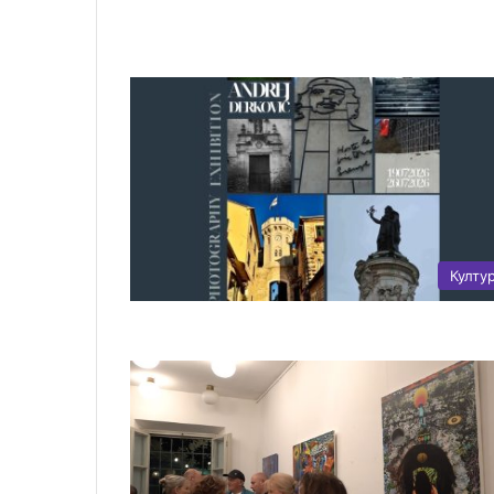
Култу