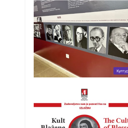
Култу