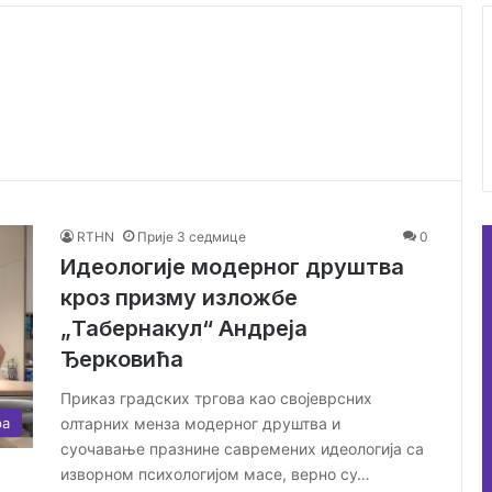
RTHN
Прије 3 седмице
0
Идеологије модерног друштва
кроз призму изложбе
„Табернакул“ Андреја
Ђерковића
Приказ градских тргова као својеврсних
олтарних менза модерног друштва и
ра
суочавање празнине савремених идеологија са
изворном психологијом масе, верно су…