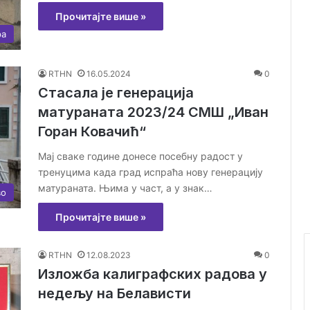
Прочитајте више »
ра
RTHN
16.05.2024
0
Стасала је генерација
матураната 2023/24 СМШ „Иван
Горан Ковачић“
Мај сваке године донесе посебну радост у
тренуцима када град испраћа нову генерацију
матураната. Њима у част, а у знак…
во
Прочитајте више »
RTHN
12.08.2023
0
Изложба калиграфских радова у
недељу на Белависти