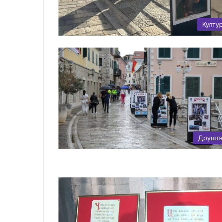
Култу
Друшт