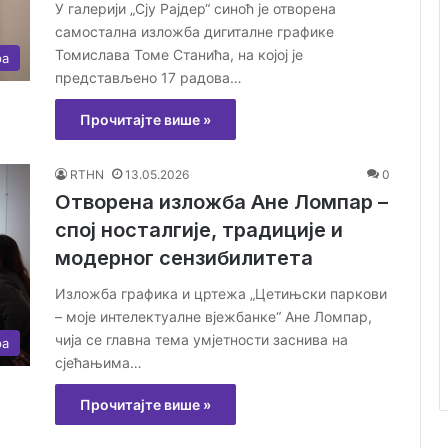
У галерији „Сју Рајдер“ синоћ је отворена
самостална изложба дигиталне графике
Томислава Томе Станића, на којој је
ра
представљено 17 радова…
Прочитајте више »
RTHN
13.05.2026
0
Отворена изложба Ане Ломпар –
спој носталгије, традиције и
модерног сензибилитета
Изложба графика и цртежа „Цетињски паркови
– моје интелектуалне вјежбанке“ Ане Ломпар,
чија се главна тема умјетности заснива на
ра
сјећањима…
Прочитајте више »