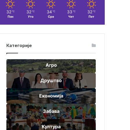
32
32
34
33
32
℃
℃
℃
℃
℃
Пон
Уто
Сре
Чет
Пет
Категорије
Агро
Друштво
Економија
Забава
Култура