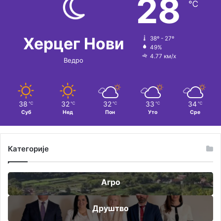
28
℃
Херцег Нови
38º - 27º
49%
4.77 км/х
Ведро
38
32
32
33
34
℃
℃
℃
℃
℃
Суб
Нед
Пон
Уто
Сре
Категорије
Агро
Друштво