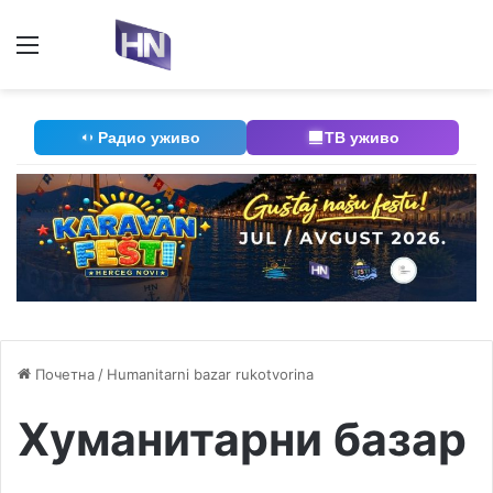
Мени
П
Радио уживо
ТВ уживо
Почетна
/
Humanitarni bazar rukotvorina
Хуманитарни базар