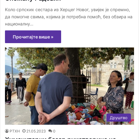
Kоло српских сестара из Херцег Новог, увијек је спремно,
да помогне свима, којима је потребна помоћ, без обзира на
националну…
Прочитајте више »
Друштво
РТХН
21.05.2023
0