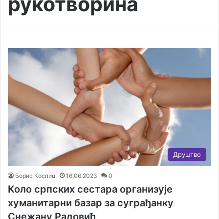
рукотворина
Друштво
Борис Коспиц
16.06.2023
0
Коло српских сестара организује
хуманитарни базар за суграђанку
Снежану Радовић