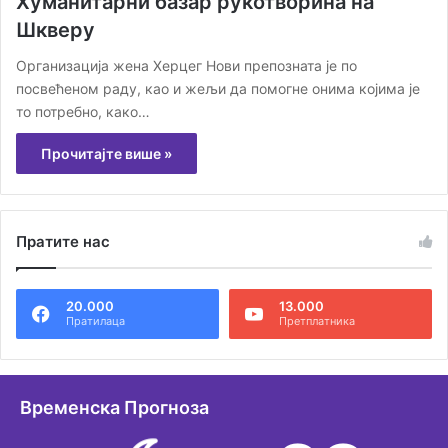
Хуманитарни базар рукотворина на
Шкверу
Организација жена Херцег Нови препозната је по
посвећеном раду, као и жељи да помогне онима којима је
то потребно, како…
Прочитајте више »
Пратите нас
20.000
13.000
Пратилаца
Претплатника
Временска Прогноза