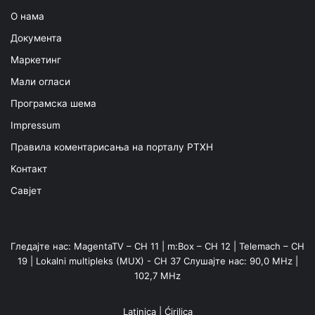
О нама
Документа
Маркетинг
Мали огласи
Програмска шема
Impressum
Правила коментарисања на порталу РТХН
Контакт
Савјет
Гледајте нас: MagentaTV – CH 11 | m:Box – CH 12 | Telemach – CH
19 | Lokalni multipleks (MUX) - CH 37 Слушајте нас: 90,0 MHz |
102,7 MHz
Latinica
|
Ćirilica