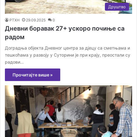
Друштво
РТХН
29.09.2025
0
Дневни боравак 27+ ускоро почиње са
радом
Доградња објекта Дневног центра за дјецу са сметњама и
тешкоћама у развоју у Суторини је при крају, преостали су
радови…
Прочитајте више »