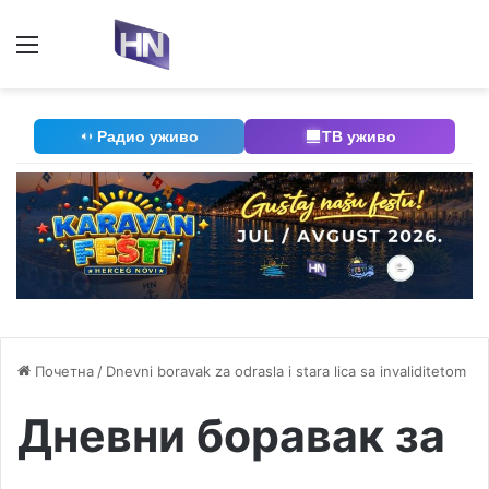
Мени
П
Радио уживо
ТВ уживо
Почетна
/
Dnevni boravak za odrasla i stara lica sa invaliditetom
Дневни боравак за