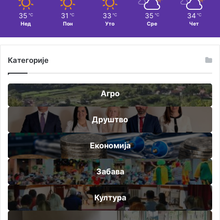
35
31
33
35
34
℃
℃
℃
℃
℃
Нед
Пон
Уто
Сре
Чет
Категорије
Агро
Друштво
Економија
Забава
Култура