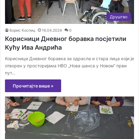
Друштво
Борис Коспиц
16.04.2024
0
Корисници Дневног боравка посјетили
Кућу Ива Андрића
Корисници Дневног боравка за одрасла и стара лица који је
отворен у просторијама НВО „Нова шанса у Новом“ први
пут…
Прочитајте више »