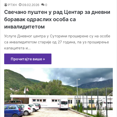
РТХН
09.02.2026
0
Свечано пуштен у рад Центар за дневни
боравак одраслих особа са
инвалидитетом
Услуге Дневног центра у Суторини проширене су на особе
са инвалидитетом старије од 27 година, па уз проширење
капацитета и…
Прочитајте више »