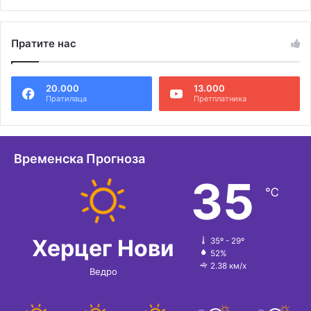
Пратите нас
20.000
13.000
Пратилаца
Претплатника
Временска Прогноза
35
℃
Херцег Нови
35º - 29º
52%
2.38 км/х
Ведро