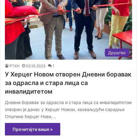
Друштво
РТХН
02.10.2023
1
У Херцег Новом отворен Дневни боравак
за одрасла и стара лица са
инвалидитетом
Дневни боравак за одрасла и стара лица са инвалидитетом
отворен је данас у Херцег Новом, захваљујући сарадњи
Општине Херцег Нови,…
Прочитајте више »