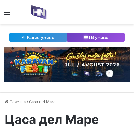
Мени
П
Радио уживо
ТВ уживо
Почетна
/
Casa del Mare
Цаса дел Маре