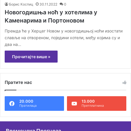
Борис Коспиц
30.11.2022
0
Новогодишња ноћ у хотелима у
Каменарима и Портоновом
Премда ће у Херцег Новом у новогодишњој ноћи изостати
славље на отвореном, поједини хотели, међу којима су и
два на…
Прочитајте више »
Пратите нас
20.000
13.000
Пратилаца
Претплатника
Временска Прогноза