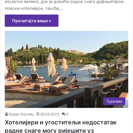
изузетно велика, док је домаћа радна снага дефицитарна.
Новски хотелијери, такође,…
Прочитајте више »
Туризам
Борис Коспиц
29.05.2023
0
Хотелијери и угоститељи недостатак
радне снаге могу ријешити уз