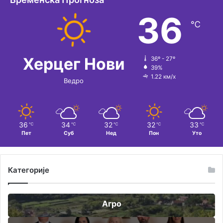
36
℃
Херцег Нови
36º - 27º
39%
1.22 км/х
Ведро
36
34
32
32
33
℃
℃
℃
℃
℃
Пет
Суб
Нед
Пон
Уто
Категорије
Агро