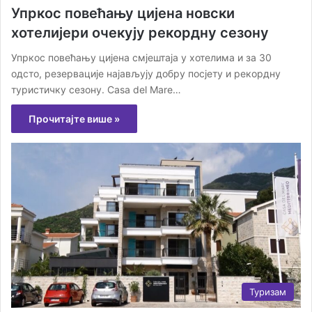
Упркос повећању цијена новски
хотелијери очекују рекордну сезону
Упркос повећању цијена смјештаја у хотелима и за 30
одсто, резервације најављују добру посјету и рекордну
туристичку сезону. Casa del Mare…
Прочитајте више »
Туризам