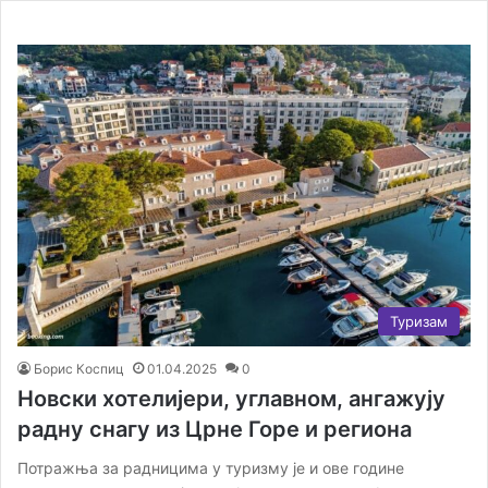
Туризам
Борис Коспиц
01.04.2025
0
Новски хотелијери, углавном, ангажују
радну снагу из Црне Горе и региона
Потражња за радницима у туризму је и ове године