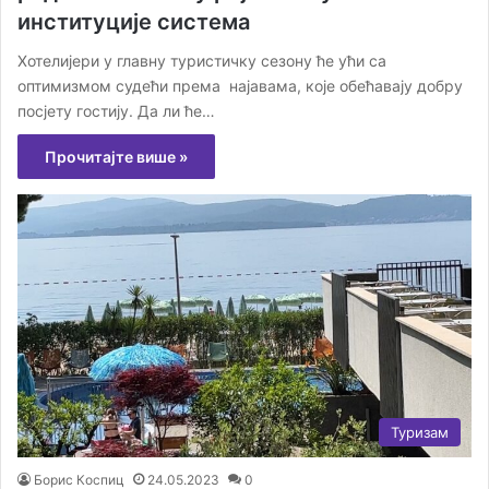
институције система
Хотелијери у главну туристичку сезону ће ући са
оптимизмом судећи према најавама, које обећавају добру
посјету гостију. Да ли ће…
Прочитајте више »
Туризам
Борис Коспиц
24.05.2023
0