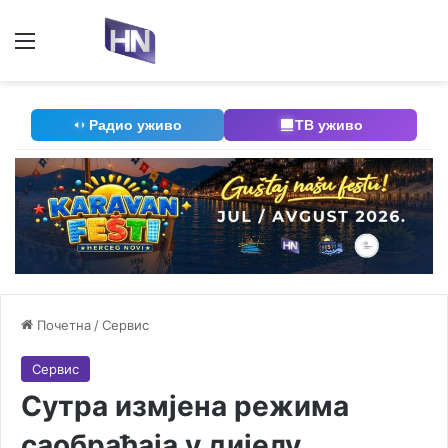
Мени
П
Радио уживо
ТВ уживо
Почетна
/
Сервис
Сервис
Сутра измјена режима
саобраћаја у дијелу