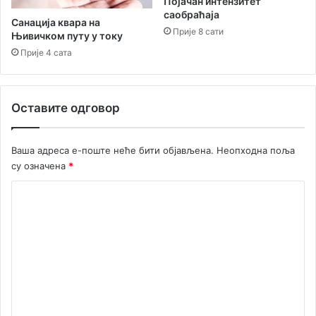
Појачан интензитет
и
и
саобраћајa
м
с
Санација квара на
Прије 8 сати
а
и
Њивичком путу у току
с
Прије 4 сата
т
е
м
Оставите одговор
н
а
к
Ваша адреса е-поште неће бити објављена.
Неопходна поља
в
су означена
*
а
л
К
и
т
о
е
м
т
е
н
и
н
ј
т
у
с