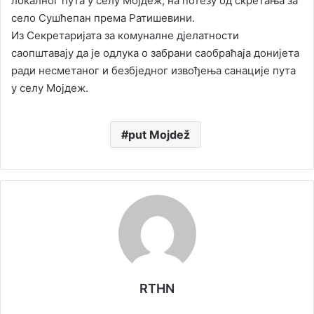
локалног пута у селу Мојдеж, на потезу од скретања за
село Сушћепан према Ратишевини.
Из Секретаријата за комуналне д‌јелатности
саопштавају да је одлука о забрани саобраћаја донијета
ради несметаног и безбједног извођења санације пута
у селу Мојдеж.
put Mojdež
RTHN