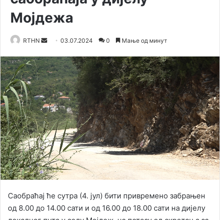
Мојдежа
RTHN
S
03.07.2024
0
Мање од минут
e
n
d
a
n
e
m
a
i
l
Саобраћај ће сутра (4. јул) бити привремено забрањен
од 8.00 до 14.00 сати и од 16.00 до 18.00 сати на дијелу