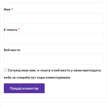
а
а
р
Име
*
р
а
*
д
њ
Е-пошта
*
у
Веб место
Сачувај моје име, е-пошту и веб место у овом прегледачу
веба за следећи пут када коментаришем.
А
л