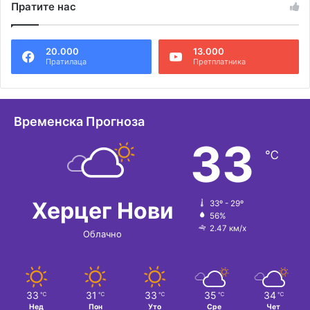
Пратите нас
т
е
20.000
13.000
р
Пратилаца
Претплатника
н
а
т
Временска Прогноза
и
33
℃
в
е
:
Херцег Нови
33º - 29º
56%
2.47 км/х
Облачно
33
31
33
35
34
℃
℃
℃
℃
℃
Нед
Пон
Уто
Сре
Чет