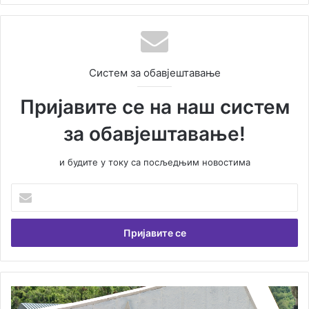
Систем за обавјештавање
Пријавите се на наш систем
за обавјештавање!
и будите у току са посљедњим новостима
У
н
е
с
и
т
е
В
О
а
б