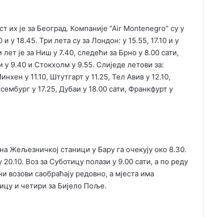
т их је за Београд. Компаније “Аir Montenegro” су у
20 и у 18.45. Три лета су за Лондон: у 15.55, 17.10 и у
ви лет је за Ниш у 7.40, следећи за Брно у 8.00 сати,
и у 9.40 и Стокхолм у 9.55. Слиједе летови за:
инхен у 11.10, Штутгарт у 11.25, Тел Авив у 12.10,
ксембург у 17.25, Дубаи у 18.00 сати, Франкфурт у
 на Жељезничкој станици у Бару га очекују око 8.30.
 20.10. Воз за Суботицу полази у 9.00 сати, а по реду
ни возови саобраћају редовно, а мјеста има
ицу и четири за Бијело Поље.