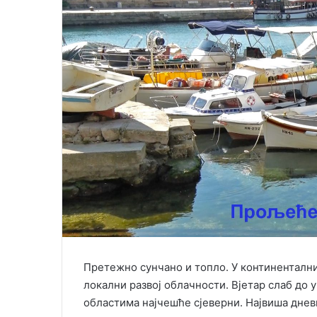
i
l
Претежно сунчано и топло. У континенталн
локални развој облачности. Вјетар слаб до 
областима најчешће сјеверни. Највиша днев