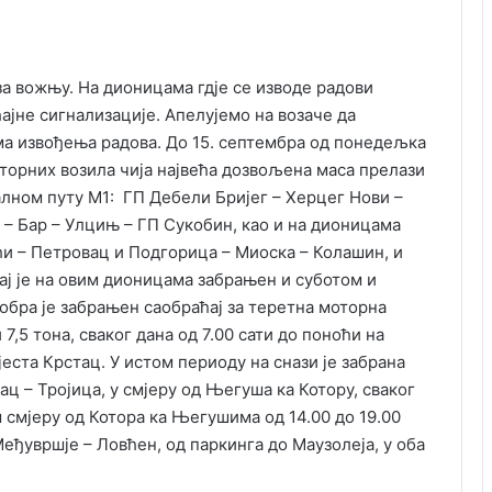
а вожњу. На дионицама гдје се изводе радови
јне сигнализације. Апелујемо на возаче да
ма извођења радова. До 15. септембра од понедељка
оторних возила чија највећа дозвољена маса прелази
ралном путу М1: ГП Дебели Бријег – Херцег Нови –
а – Бар – Улцињ – ГП Сукобин, као и на дионицама
и – Петровац и Подгорица – Миоска – Колашин, и
ај је на овим дионицама забрањен и суботом и
тобра је забрањен саобраћај за теретна моторна
7,5 тона, сваког дана од 7.00 сати до поноћи на
јеста Крстац. У истом периоду на снази је забрана
тац – Тројица, у смјеру од Његуша ка Котору, сваког
ом смјеру од Котора ка Његушима од 14.00 до 19.00
Међувршје – Ловћен, од паркинга до Маузолеја, у оба