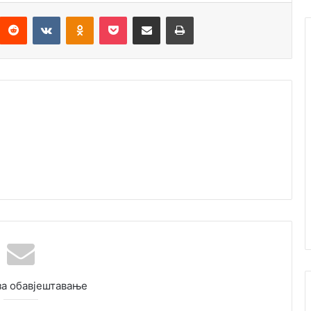
Reddit
VKontakte
Odnoklassniki
Pocket
Подијели путем емаила
Штампај
за обавјештавање