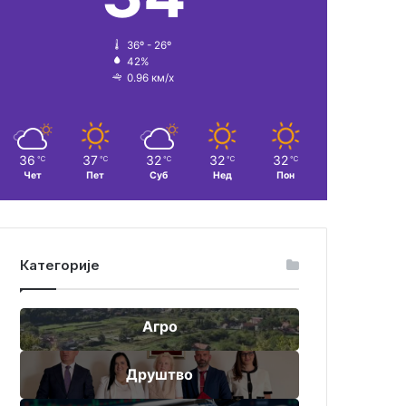
36º - 26º
42%
0.96 км/х
36
37
32
32
32
℃
℃
℃
℃
℃
Чет
Пет
Суб
Нед
Пон
Категорије
Агро
Друштво