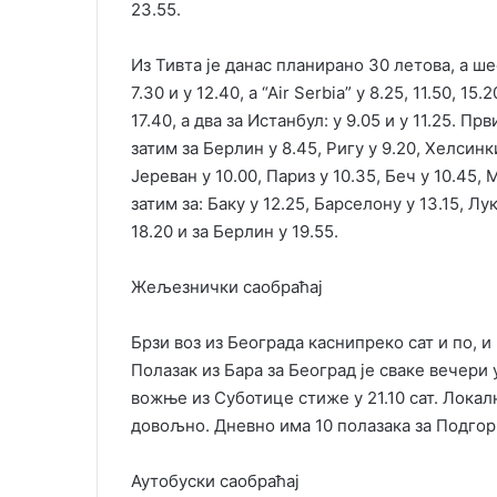
23.55.
Из Тивта је данас планирано 30 летова, а шес
7.30 и у 12.40, а “Аir Serbia” у 8.25, 11.50, 15.
17.40, а два за Истанбул: у 9.05 и у 11.25. Пр
затим за Берлин у 8.45, Ригу у 9.20, Хелсинк
Јереван у 10.00, Париз у 10.35, Беч у 10.45, М
затим за: Баку у 12.25, Барселону у 13.15, Лу
18.20 и за Берлин у 19.55.
Жељезнички саобраћај
Брзи воз из Београда каснипреко сат и по, и
Полазак из Бара за Београд је сваке вечери у
вожње из Суботице стиже у 21.10 сат. Локал
довољно. Дневно има 10 полазака за Подгор
Аутобуски саобраћај