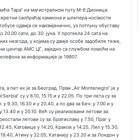
вића Тара“ на магистралном путу М-6 Дионица
еретни саобраћај камиона и шлепера носíвости
утобусе одвија се наизмјенично, уз потпуну обуставу
до 20.00 сати, до 30. јуна. У протекла 24 сата на
их незгода, у којима су двије особе задобиле теже,
ни центар АМС ЦГ, заједно са службом помоћи на
 телефона за информације је 19807.
 а пет их је за Београд. Први „Аir Montenegro“ је у
Serbia“ су у 8.10, 15.15 и у 22.05. По три лета су за
 у 9.30, 16.30 и у 20.40, а по два за Беч: у 7.00 и у
 у 13.40 и у 20.10. Већ су реализовани летови за:
реостали летови су за: Братиславу у 7.50, Праг у
12.45, Катовице у 14.20, Краков у 14.25, Лил у 15.30,
9.40, Атину у 22.05, Катанију у 23.20 и за Лондон у