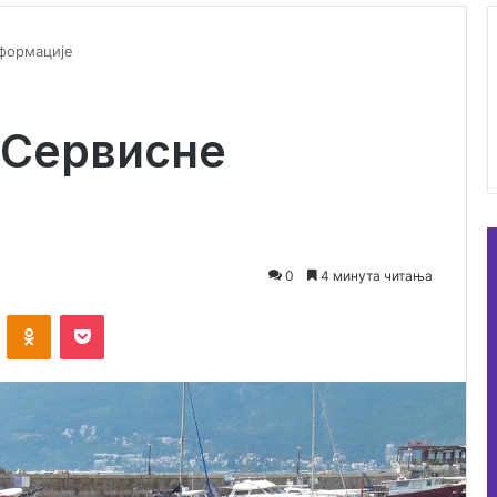
формације
 Сервисне
0
4 минута читања
ontakte
Odnoklassniki
Pocket