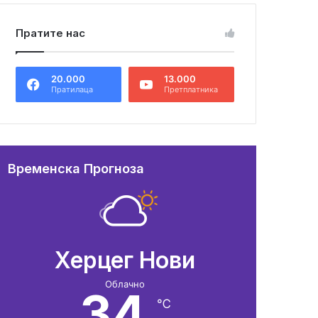
Пратите нас
20.000
13.000
Пратилаца
Претплатника
Временска Прогноза
Херцег Нови
Облачно
34
℃