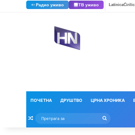
Радио уживо
ТВ уживо
Latinica
Ćirili
ПОЧЕТНА
ДРУШТВО
ЦРНА ХРОНИКА
Насумични текстови
Претрага
за