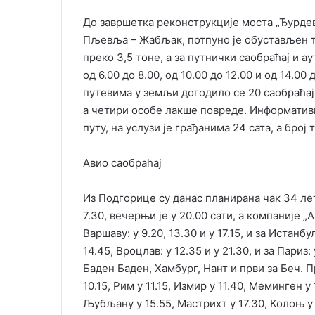
До завршетка реконструкције моста „Ђурде
Пљевља – Жабљак, потпуно је обустављен т
преко 3,5 тоне, а за путнички саобраћај и а
од 6.00 до 8.00, од 10.00 до 12.00 и од 14.00 
путевима у земљи догодило се 20 саобраћајн
а четири особе лакше повреде. Информатив
путу, на услузи је грађанима 24 сата, а број
Авио саобраћај
Из Подгорице су данас планирана чак 34 лета,
7.30, вечерњи је у 20.00 сати, а компаније „Аir
Варшаву: у 9.20, 13.30 и у 17.15, и за Истанбул:
14.45, Вроцлав: у 12.35 и у 21.30, и за Париз:
Баден Баден, Хамбург, Нант и први за Беч. П
10.15, Рим у 11.15, Измир у 11.40, Меминген у 
Љубљану у 15.55, Мастрихт у 17.30, Колоњ у 1