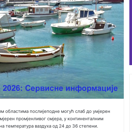
им областима послијеподне могућ слаб до умјерен
умјерен промјенливог смјера, у континенталним
на температура ваздуха од 24 до 36 степени.