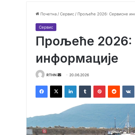
Почетна
/
Сервис
/
Прољеће 2026: Сервисне ин
Сервис
Прољеће 2026:
информације
RTHN
S
20.06.2026
e
Facebook
X
LinkedIn
Tumblr
Pinterest
Reddit
VK
n
d
a
n
e
m
a