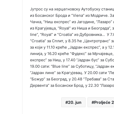
Јутрос су на херцегновску Аутобуску станиц
из Босанског Брода и “Viena” из Модриче. За
Чачка, “Ниш експрес” из Јагодине, “Лазаро” 
из Крагујевца, “Royal” из Ниша и Београда”, 
line”, “Royal” и “Croatia” из Дубровника… У 7
“Croatia” за Сплит, у 8.35 ће „Центротранс“ з
за који у 11.10 креће „Јадран експрес“, а у 
линија, у 16.20 креће “Фудекс” за Мрчајевце, 
експрес” за Ниш, у 17.40 “Јадран бус” за Субо
19.00 сати: “Blue line” за Суботицу, “Јадран
“Јадран лине” за Крагујевац. У 20.00 сати “Л
“Божур” за Београд, у 20.48 “Требава” за Ста
Дервента” за Босански Брод, у 22.30 “Лазаро
20. jun
Proljeće 