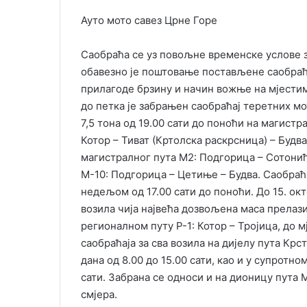
Ауто мото савез Црне Горе
Саобраћа се уз повољне временске услове з
обавезно је поштовање постављене саобраћа
прилагоде брзину и начин вожње на мјести
до петка је забрањен саобраћај теретних м
7,5 тона од 19.00 сати до поноћи на магист
Котор – Тиват (Кртолска раскрсница) – Будв
магистралног пута М2: Подгорица – Сотонић
М-10: Подгорица – Цетиње – Будва. Саобраћ
недељом од 17.00 сати до поноћи. До 15. ок
возила чија највећа дозвољена маса прелази 
регионалном путу Р-1: Котор – Тројица, до м
саобраћаја за сва возила на дијелу пута Крс
дана од 8.00 до 15.00 сати, као и у супротн
сати. Забрана се односи и на дионицу пута 
смјера.