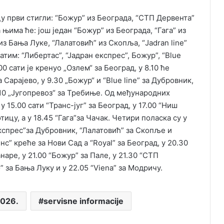
у први стигли: “Божур” из Београда, “СТП Дервента”
 њима ће: још један “Божур” из Београда, “Гага” из
из Бања Луке, “Лалатовић” из Скопља, “Jadran line”
затим: “Либертас”, “Јадран експрес”, Божур”, “Blue
.00 сати је кренуо „Озлем“ за Београд, у 8.10 ће
а Сарајево, у 9.30 „Божур“ и “Blue line” за Дубровник,
12.10 „Југопревоз“ за Требиње. Од међународних
у 15.00 сати “Транс-југ” за Београд, у 17.00 “Ниш
тицу, а у 18.45 “Гага”за Чачак. Четири поласка су у
 експрес”за Дубровник, “Лалатовић” за Скопље и
енс” креће за Нови Сад а “Royal” за Београд, у 20.30
наре, у 21.00 “Божур” за Пале, у 21.30 “СТП
” за Бања Луку и у 22.05 “Viena” за Модричу.
2026.
servisne informacije