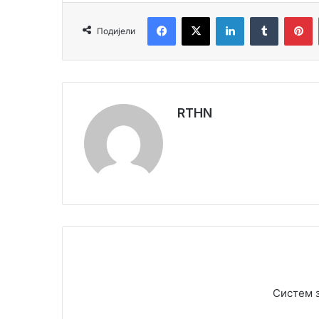
Facebook
X
LinkedIn
Tumblr
Pinterest
Подијели
RTHN
Систем 