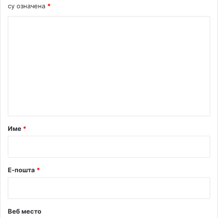
су означена
*
К
о
м
е
н
т
а
р
Име
*
*
Е-пошта
*
Веб место