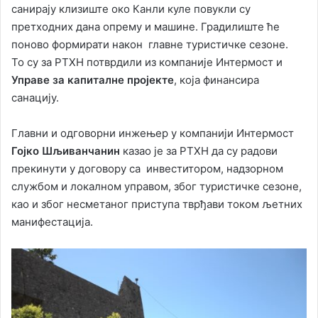
санирају клизиште око Канли куле повукли су
претходних дана опрему и машине. Градилиште ће
поново формирати након главне туристичке сезоне.
То су за РТХН потврдили из компаније Интермост и
Управе за капиталне пројекте
, која финансира
санацију.
Главни и одговорни инжењер у компанији Интермост
Гојко Шљиванчанин
казао је за РТХН да су радови
прекинути у договору са инвеститором, надзорном
службом и локалном управом, због туристичке сезоне,
као и због несметаног приступа тврђави током љетних
манифестација.