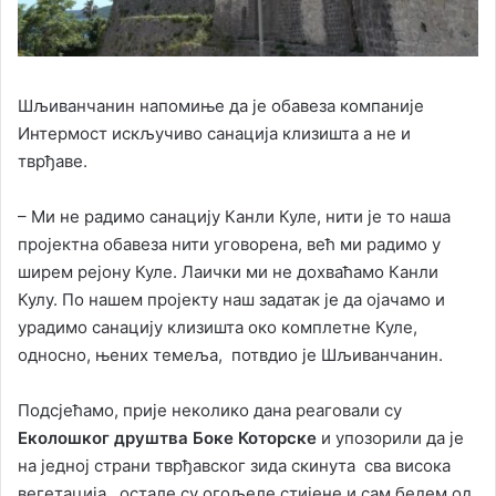
Шљиванчанин напомиње да је обавеза компаније
Интермост искључиво санација клизишта а не и
тврђаве.
– Ми не радимо санацију Канли Куле, нити је то наша
пројектна обавеза нити уговорена, већ ми радимо у
ширем рејону Куле. Лаички ми не дохваћамо Канли
Кулу. По нашем пројекту наш задатак је да ојачамо и
урадимо санацију клизишта око комплетне Куле,
односно, њених темеља, потвдио је Шљиванчанин.
Подсјећамо, прије неколико дана реаговали су
Еколошког друштва Боке Которске
и упозорили да је
на једној страни тврђавског зида скинута сва висока
вегетација, остале су огољеле стијене и сам бедем од