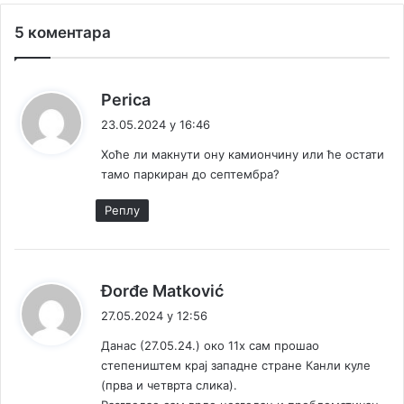
5 коментара
к
Perica
а
23.05.2024 у 16:46
ж
Хоће ли макнути ону камиончину или ће остати
е
тамо паркиран до септембра?
:
Реплy
к
Đorđe Matković
а
27.05.2024 у 12:56
ж
Данас (27.05.24.) око 11х сам прошао
е
степеништем крај западне стране Канли куле
:
(прва и четврта слика).