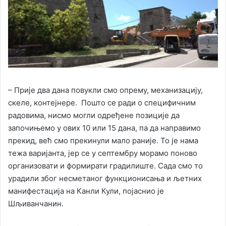
– Прије два дана повукли смо опрему, механизацију,
скеле, контејнере. Пошто се ради о специфичним
радовима, нисмо могли одређене позиције да
започињемо у ових 10 или 15 дана, па да направимо
прекид, већ смо прекинули мало раније. То је нама
тежа варијанта, јер се у септембру морамо поново
организовати и формирати градилиште. Сада смо то
урадили због несметаног функционисања и љетних
манифестација на Канли Кули, појаснио је
Шљиванчанин.