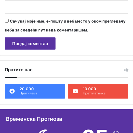
Сачувај моје име, е-пошту и веб место у овом прегледачу
веба за следећи пут када коментаришем.
А
л
Пратите нас
т
е
20.000
13.000
р
Пратилаца
Претплатника
н
а
т
Временска Прогноза
и