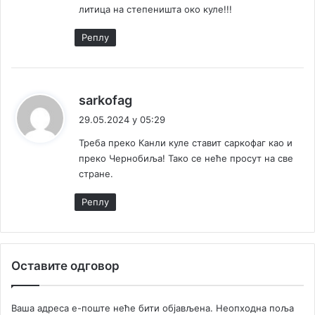
литица на степеништа око куле!!!
Реплy
к
sarkofag
а
29.05.2024 у 05:29
ж
Треба преко Канли куле ставит саркофаг као и
е
преко Чернобиља! Тако се неће просут на све
:
стране.
Реплy
Оставите одговор
Ваша адреса е-поште неће бити објављена.
Неопходна поља