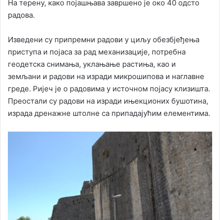
На терену, како појашњава завршено је око 40 одсто
радова.
Изведени су припремни радови у циљу обезбјеђења
приступа и појаса за рад механизације, потребна
геодетска снимања, уклањање растиња, као и
земљани и радови на изради микрошипова и наглавне
греде. Ријеч је о радовима у источном појасу клизишта.
Преостали су радови на изради ињекционих бушотина,
израда дренажне штолне са припадајућим елементима.