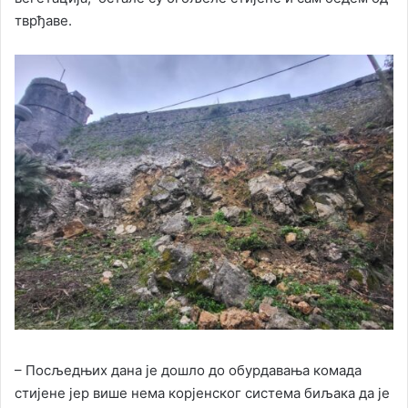
тврђаве.
– Посљедњих дана је дошло до обурдавања комада
стијене јер више нема корјенског система биљака да је