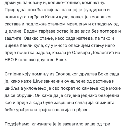
држи ушпановану и, колико-толико, компактну.
Природна, носећа стијена, на којој је фундирана и
подигнута тврђава Канли кула, лошег је геолошког
састава и подложна сталном мрвљењу и отпадању од
цјелине. Бедем тврђаве остао је да виси без потпоре и
заштите. Овакво стање, како сада изгледа, па тако и
цијела Канли кула, су у много опаснијем стању него
прије почетка радова, казала је Оливера Доклестић из
НВО Еколошко друштво Боке.
Стијена коју помињу из Еколошког друштва Боке сада
је, како каже Шљиванчанин очишћена од растиња и
шибља а уклоњењо је сво покретно камење које може
да се обруши. Он каже да је стијена једнако безбједна
као и прије а када буде завршена санација клизишта
биће урађена и трајна санација тврђаве.
Подсјећамо, клизиште је је захватило више од три