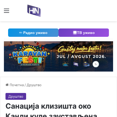
Мени
П
Радио уживо
ТВ уживо
Почетна
/
Друштво
Друштво
Санација клизишта око
Канли куле заустављена