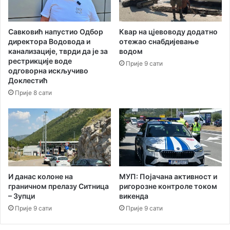
у
е
н
и
а
н
Савковић напустио Одбор
Квар на цјевоводу додатно
Ш
ф
директора Водоводa и
отежао снабдијевање
к
о
канализације, тврди да је за
водом
в
р
рестрикције воде
Прије 9 сати
е
м
одговорна искључиво
р
а
Доклестић
у
ц
Прије 8 сати
и
ј
е
И данас колоне на
МУП: Појачана активност и
граничном прелазу Ситница
ригорозне контроле током
– Зупци
викенда
Прије 9 сати
Прије 9 сати