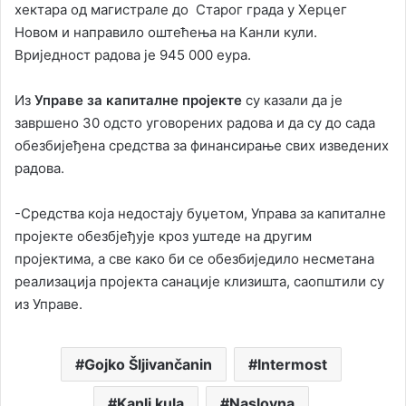
хектара од магистрале до Старог града у Херцег
Новом и направило оштећења на Канли кули.
Вриједност радова је 945 000 еура.
Из
Управе за капиталне пројекте
су казали да је
завршено 30 одсто уговорених радова и да су до сада
обезбијеђена средства за финансирање свих изведених
радова.
-Средства која недостају буџетом, Управа за капиталне
пројекте обезбјеђује кроз уштеде на другим
пројектима, а све како би се обезбиједило несметана
реализација пројекта санације клизишта, саопштили су
из Управе.
Gojko Šljivančanin
Intermost
Kanli kula
Naslovna