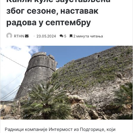
због сезоне, наставак
радова у септембру
RTHN
S
23.05.2024
5
2 минута читања
e
n
d
a
n
e
m
a
i
l
Радници компаније Интермост из Подгорице, који