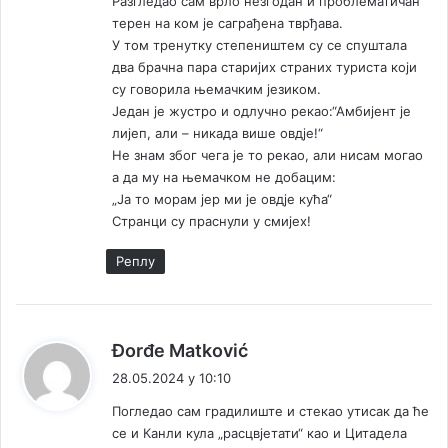
Разгледао сам врло незгодан и проблематичан
терен на ком је саграђена тврђава.
У том тренутку степеништем су се спуштала
два брачна пара старијих страних туриста који
су говорила њемачким језиком.
Један је жустро и одлучно рекао:“Амбијент је
лијеп, али – никада више овдје!“
Не знам због чега је то рекао, али нисам могао
а да му на њемачком не добацим:
„Ја то морам јер ми је овдје кућа“
Странци су праснули у смијех!
Реплy
к
Đorđe Matković
а
28.05.2024 у 10:10
ж
Погледао сам градилиште и стекао утисак да ће
е
се и Канли кула „расцвјетати“ као и Цитадела
: