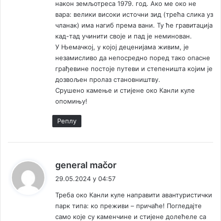
након земљотреса 1979. год. Ако ме око не
вара: велики високи источни зид (трећа слика уз
чланак) има нагиб према вани. Ту ће гравитација
кад-тад учинити своје и пад је неминован.
У Њемачкој, у којој деценијама живим, је
незамисливо да непосредно поред тако опасне
грађевине постоје путеви и степеништа којим је
дозвољен пролаз становништву.
Срушено камење и стијене око Канли куле
опомињу!
Реплy
к
general mačor
а
29.05.2024 у 04:57
ж
Треба око Канли куле направити авантуристички
е
парк типа: ко преживи – причаће! Погледајте
:
само које су каменчине и стијене долећеле са