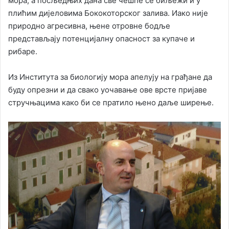
мора, а посљедњих дана све чешће се биљежи и у
плићим дијеловима Бококоторског залива. Иако није
природно агресивна, њене отровне бодље
представљају потенцијалну опасност за купаче и
рибаре.
Из Института за биологију мора апелују на грађане да
буду опрезни и да свако уочавање ове врсте пријаве
стручњацима како би се пратило њено даље ширење.