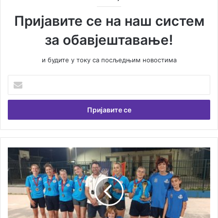
Пријавите се на наш систем
за обавјештавање!
и будите у току са посљедњим новостима
У
н
е
с
и
т
е
В
Т
а
е
ш
а
у
П
е
о
м
ч
а
и