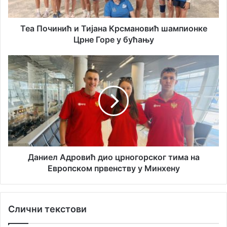
и
н
л
и
а
ћ
Теа Починић и Тијана Крсмановић шампионке
д
и
Црне Горе у бућању
р
Т
е
и
Д
с
ј
а
у
а
н
н
и
а
е
К
л
р
А
с
д
м
р
а
о
Даниел Адровић дио црногорског тима на
н
в
Европском првенству у Минхену
о
и
в
ћ
и
д
Слични текстови
ћ
и
ш
о