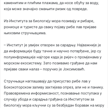
каменитим и плићим плажама, да носе обућу за воду,
која може значајно смањити ризик од повреде.
Из Института за биологију мора позивају и рибаре,
рониоце и туристе да сваку појаву рибе лав пријаве
њиховим стручњацима.
– Институт је увијек отворен за сарадњу. Најважније је
да информације буду тачне и научно потврђене, јер су
полуинформације најгоре када је ријеч о промјенама у
морском екосистему. Зато позивамо грађане да нам
пријаве сваки налаз – поручио је Јоксимовић.
Стручњаци наглашавају да присуство рибе лав у
Бококоторском заливу захтијева опрез, али не и панику.
Правовремена информисаност, познавање поступака у
случају убода и сарадња грађана са Институтом за
биологију мора кључни су за безбједан боравак на мору