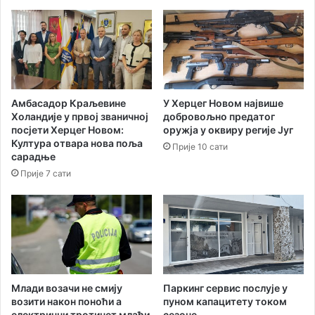
а
ц
м
р
п
н
и
о
о
г
н
о
к
р
Амбасадор Краљевине
У Херцег Новом највише
е
с
Холандије у првој званичној
добровољно предатог
Ц
к
посјети Херцег Новом:
оружја у оквиру регије Југ
р
о
Култура отвара нова поља
Прије 10 сати
н
г
сарадње
е
т
Прије 7 сати
Г
и
о
м
р
а
е
н
у
а
б
Е
у
в
ћ
р
Паркинг сервис послује у
Млади возачи не смију
а
о
пуном капацитету током
возити након поноћи а
њ
сезоне
електрични тротинет млађи