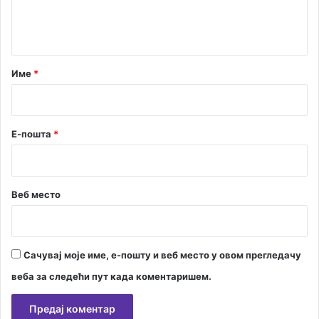
н
т
а
р
Име
*
*
Е-пошта
*
Веб место
Сачувај моје име, е-пошту и веб место у овом прегледачу
веба за следећи пут када коментаришем.