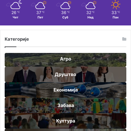
26
37
36
32
33
℃
℃
℃
℃
℃
Чет
Пет
Суб
Нед
Пон
Категорије
Агро
Друштво
Економија
Забава
Култура