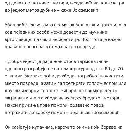
од девет до петнаест метара, а сада већ на пола метра
до једног метра дубине – каже Јоксимовић.
Убод рибе лав изазива веома јак бол, оток и црвенило, а
код појединих особа може довести до мучнине,
вртоглавице, па чак и несвјестице. Због тога је важно
правилно реаговати одмах након повреде.
– Добра вијест је да је њен отров термолабилан,
односно разграђује се на температури од око 60 до 70
степени. Уколико дође до убода, потребно је очистити
мјесто повреде, а затим га третирати топлом водом или
другим извором топлоте. Рибари, на примјер, често
загријавају мјесто убода на ауспуху бродског мотора.
Након пружања прве помоћи, обавезно треба
потражити љекарску помоћ – објашњава Јоксимовић.
Он савјетује купачима, нарочито онима који бораве на