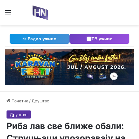
Мени
П
Радио уживо
ТВ уживо
Почетна
/
Друштво
Друштво
Риба лав све ближе обали:
Стручњаци упозоравају на