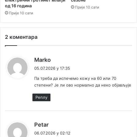
п
од 16 година
у
с
Прије 10 сати
к
Прије 10 сати
о
м
п
2 коментара
р
в
е
н
к
Marko
с
а
05.07.2026 у 17:35
т
ж
в
Па треба да испечемо кожу на 60 или 70
е
у
степени? Је ли ово нормално да неко објављује
:
у
М
Реплy
и
н
х
е
к
Petar
н
а
06.07.2026 у 02:12
у