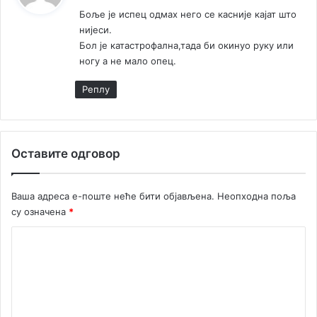
ж
Боље је испец одмах него се касније кајат што
е
нијеси.
:
Бол је катастрофална,тада би окинуо руку или
ногу а не мало опец.
Реплy
Оставите одговор
Ваша адреса е-поште неће бити објављена.
Неопходна поља
су означена
*
К
о
м
е