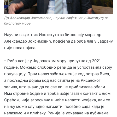
Др Александар Јоксимовић, научни савјетник у Институту за
биологију мора
Научни савјетник Института за биологију мора, др
Александар Јоксимовић, подсјећа да риба лав у Јадрану
није нова појава.
– Риба лав је у Јадранском мору присутна од 2021.
године. Можемо слободно рећи да је успоставила своју
популацију. Први налаз забиљежен је код острва Виса,
а посљедња дојава код нас стигла је из Рисанског
залива, што значи да се све више приближава обали.
Има отровне бодље и треба избјегавати контакт с њом.
Срећом, није агресивна и неће напасти човјека, али се
на њу може случајно нагазити, посебно сада када је
налазимо и у плићаку. Раније је уочавана на дубинама