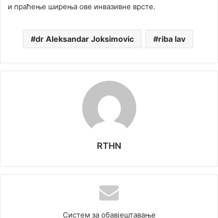
и праћење ширења ове инвазивне врсте.
dr Aleksandar Joksimovic
riba lav
RTHN
Систем за обавјештавање