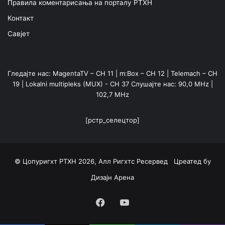
Правила коментарисања на порталу РТХН
Контакт
Савјет
Гледајте нас: MagentaTV – CH 11 | m:Box – CH 12 | Telemach – CH
19 | Lokalni multipleks (MUX) - CH 37 Слушајте нас: 90,0 MHz |
102,7 MHz
[рстр_селецтор]
© Цопyригхт РТХН 2026, Алл Ригхтс Ресервед Цреатед бy
Дизајн Арена
Facebook
YouTube