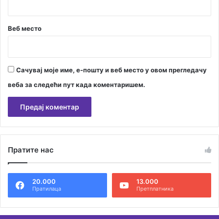
Веб место
Сачувај моје име, е-пошту и веб место у овом прегледачу
веба за следећи пут када коментаришем.
А
л
Пратите нас
т
е
20.000
13.000
р
Пратилаца
Претплатника
н
а