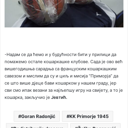
-Надам се да ћемо и у будућности бити у прилици да
помажемо остале кошаркашке клубове. Сада је ово већ
вишегодишња сарадња са француским кошаркашким
савезом и мислим да су и циљ и мисија “Приморја” да
се што више дјеце бави кошарком у нашем граду, јер
сви смо ипак везани за најљепшу игру на свијету, а то је
кошарка, закључио је
Јевтић.
Goran Radonjić
KK Primorje 1945