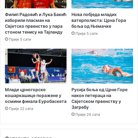
у
о
п
р
Филип Радовић и Лука Бакић
Нова побједа младих
а
м
изборили пласман на
ватерполиста: Црна Гора
Р
а
Свјетско првенство у пара
боља од Њемачке
у
ц
стоном тенису на Тајланду
Прије 5 сати
м
и
Прије 5 сати
у
ј
н
е
и
ј
е
Младе црногорске
Русија боља од Црне Горе
кошаркашице поражене у
након петераца на
осмини финала Еуробаскета
Свјетском првенству у
Загребу
Прије 22 сата
Прије 24 сата