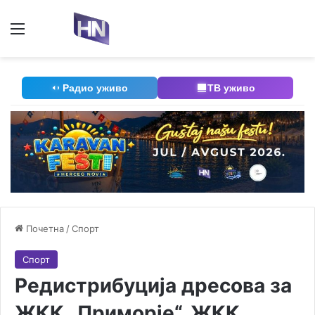
Мени
П
Радио уживо
ТВ уживо
Почетна
/
Спорт
Спорт
Редистрибуција дресова за
ЖКК „Приморје“, ЖКК