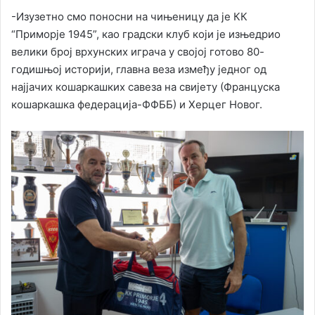
-Изузетно смо поносни на чињеницу да је КК
“Приморје 1945”, као градски клуб који је изњедрио
велики број врхунских играча у својој готово 80-
годишњој историји, главна веза између једног од
најјачих кошаркашких савеза на свијету (Француска
кошаркашка федерација-ФФББ) и Херцег Новог.