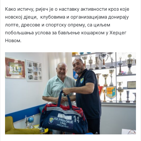
Како истичу, ријеч је о наставку активности кроз које
новској дјеци, клубовима и организацијама донирају
лопте, дресове и спортску опрему, са циљем
побољшања услова за бављење кошарком у Херцег
Новом.