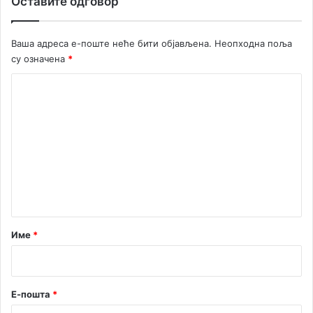
Оставите одговор
Ваша адреса е-поште неће бити објављена.
Неопходна поља
су означена
*
К
о
м
е
н
т
а
р
Име
*
*
Е-пошта
*