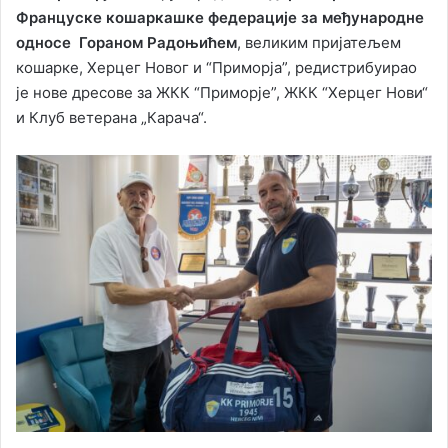
Француске кошаркашке федерације за међународне
односе Гораном Радоњићем
, великим пријатељем
кошарке, Херцег Новог и “Приморја”, редистрибуирао
је нове дресове за ЖКК “Приморје”, ЖКК “Херцег Нови“
и Клуб ветерана „Карача“.