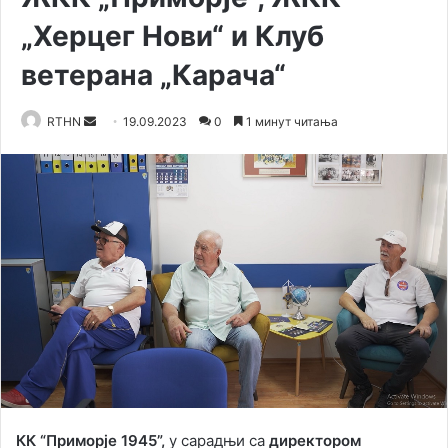
„Херцег Нови“ и Клуб
ветерана „Карача“
RTHN
S
19.09.2023
0
1 минут читања
e
n
d
a
n
e
m
a
i
l
КК “Приморје 1945”,
у сарадњи са
директором