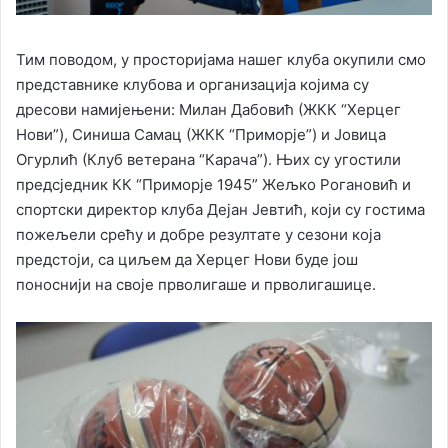
Тим поводом, у просторијама нашег клуба окупили смо
представнике клубова и организација којима су
дресови намијењени: Милан Дабовић (ЖКК “Херцег
Нови”), Синиша Самац (ЖКК “Приморје”) и Јовица
Огурлић (Клуб ветерана “Карача”). Њих су угостили
предсједник КК “Приморје 1945” Жељко Рогановић и
спортски директор клуба Дејан Јевтић, који су гостима
пожељели срећу и добре резултате у сезони која
предстоји, са циљем да Херцег Нови буде још
поноснији на своје прволигаше и прволигашице.