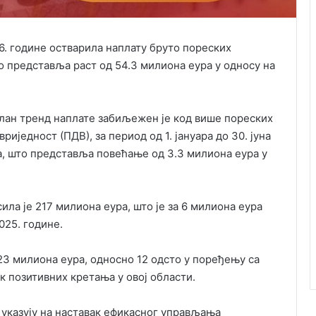
6. године остварила наплату бруто пореских
о представља раст од 54.3 милиона еура у односу на
илан тренд наплате забиљежен је код више пореских
вриједност (ПДВ), за период од 1. јануара до 30. јуна
а, што представља повећање од 3.3 милиона еура у
ила је 217 милиона еура, што је за 6 милиона еура
025. године.
23 милиона еура, односно 12 одсто у поређењу са
к позитивних кретања у овој области.
 указују на наставак ефикасног управљања