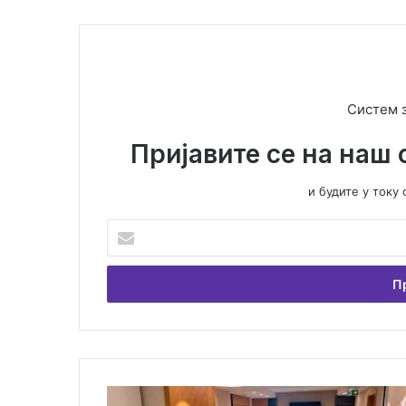
Систем 
Пријавите се на наш 
и будите у ток
У
н
е
с
и
т
е
В
а
О
ш