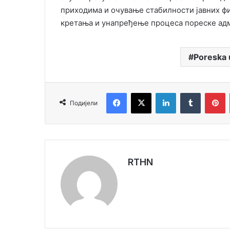
приходима и очување стабилности јавних ф
кретања и унапређење процеса пореске ад
Poreska 
Facebook
X
LinkedIn
Tumblr
Pinterest
Подијели
RTHN