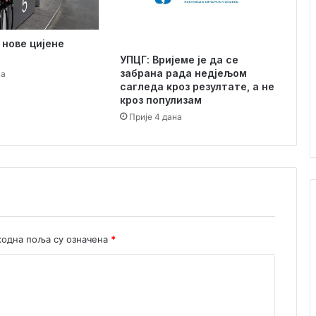
о
д
р
 нове цијене
а
УПЦГ: Вријеме је да се
с
забрана рада недјељом
на
л
сагледа кроз резултате, а не
и
кроз популизам
х
Прије 4 дана
ф
о
р
м
и
к
о
м
а
одна поља су означена
*
р
а
ц
а