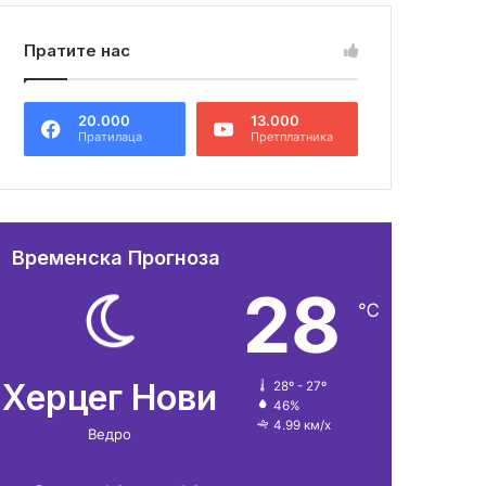
Пратите нас
20.000
13.000
Пратилаца
Претплатника
Временска Прогноза
28
℃
Херцег Нови
28º - 27º
46%
4.99 км/х
Ведро