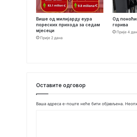
и
х
п
Од поноћи
Више од милијарду еура
а
горива
пореских прихода за седам
р
мјесеци
Прије 4 да
т
Прије 2 дана
н
е
р
а
и
с
т
у
Оставите одговор
д
и
ј
Ваша адреса е-поште неће бити објављена.
Неопх
с
К
к
а
о
п
м
о