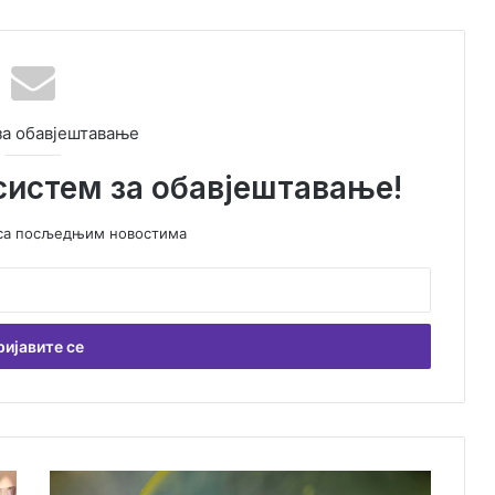
за обавјештавање
систем за обавјештавање!
у са посљедњим новостима
П