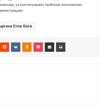
инансија, уз континуирано праћење економских
министрације.
uprava Crne Gore
Reddit
VKontakte
Odnoklassniki
Pocket
Подијели путем емаила
Штампај