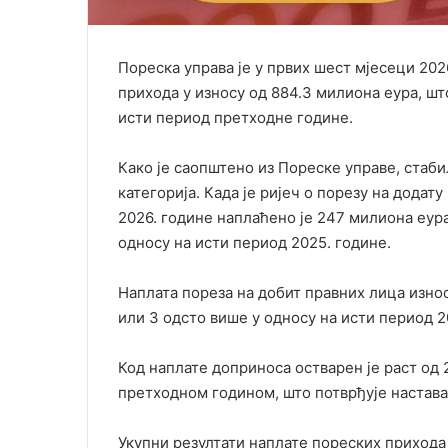
Пореска управа је у првих шест мјесеци 202
прихода у износу од 884.3 милиона еура, шт
исти период претходне године.
Како је саопштено из Пореске управе, стаб
категорија. Када је ријеч о порезу на додату 
2026. године наплаћено је 247 милиона еур
односу на исти период 2025. године.
Наплата пореза на добит правних лица износ
или 3 одсто више у односу на исти период 2
Код наплате доприноса остварен је раст од 
претходном годином, што потврђује настава
Укупни резултати наплате пореских прихода