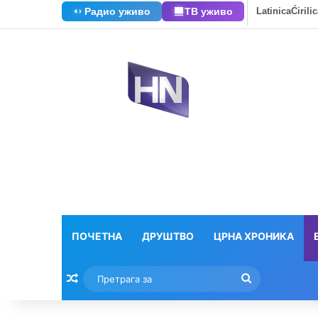
Радио уживо
ТВ уживо
Latinica
Ćirili
ПОЧЕТНА
ДРУШТВО
ЦРНА ХРОНИКА
Насумични текстови
Претрага
за