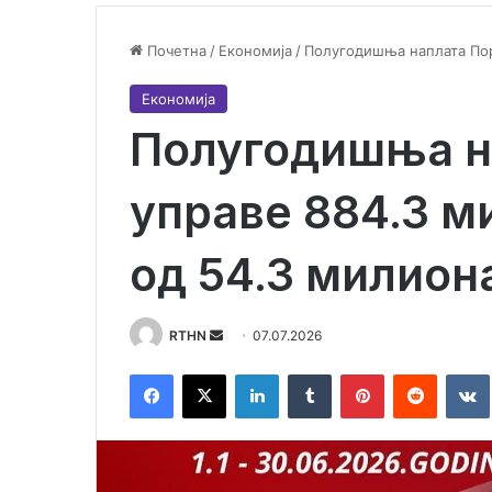
Почетна
/
Економија
/
Полугодишња наплата Пор
Економија
Полугодишња н
управе 884.3 м
од 54.3 милион
RTHN
S
07.07.2026
e
Facebook
X
LinkedIn
Tumblr
Pinterest
Reddit
VK
n
d
a
n