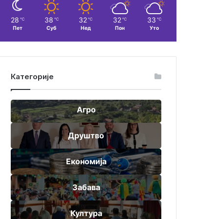
28
38
32
32
33
℃
℃
℃
℃
℃
Пет
Суб
Нед
Пон
Уто
Категорије
Агро
Друштво
Економија
Забава
Култура