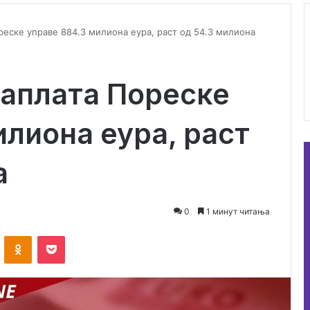
еске управе 884.3 милиона еура, раст од 54.3 милиона
аплата Пореске
илиона еура, раст
а
0
1 минут читања
ontakte
Odnoklassniki
Pocket