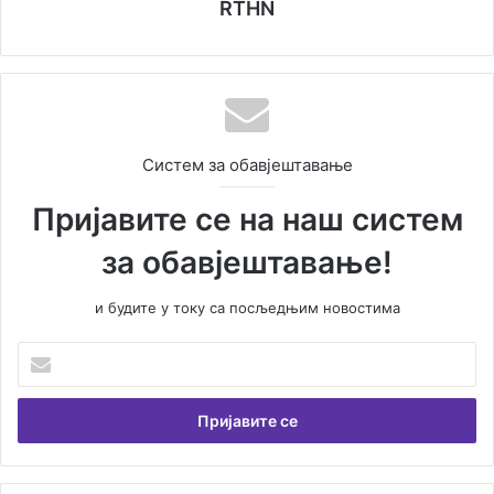
RTHN
Систем за обавјештавање
Пријавите се на наш систем
за обавјештавање!
и будите у току са посљедњим новостима
У
н
е
с
и
т
е