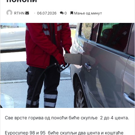
RTHN
S
06.07.2026
0
Мање од минут
e
n
d
a
n
e
m
a
i
l
Све врсте горива од поноћи биће скупље 2 до 4 цента.
Еуросупер 98 и 95 биће скупљи два цента и коштаће