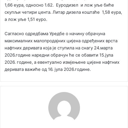
1,66 еура, односно 1.62. Еуродизел и лож уље биће
скупљи четири цента. Литар дизела коштаће 1,58 еура,
а лож уље 1,51 еуро.
Сагласно одредбама Уредбе о начину обрачуна
максималних малопродајних цијена одређених врста
нафтних деривата која је ступила на снагу 24.марта
2026.године наредни обрачун ће се обавити 15.јула
2026. године, а евентуално измјењене цијене нафтних
деривата важиће од 16. јула 2026.године.