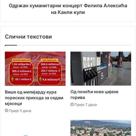
а
а
Одржан хуманитарни концерт Филипа Алексића
в
н
на Канли кули
о
и
ж
т
њ
а
Слични текстови
а
р
–
н
с
и
и
к
г
о
у
н
р
ц
а
е
н
р
Од поноћи нове цијене
Више од милијарду еура
о
т
горива
пореских прихода за седам
д
Ф
мјесеци
Прије 7 дана
м
и
Прије 5 дана
о
л
р
и
“
п
а