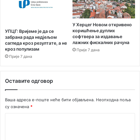
А
л
е
к
У Херцег Новом откривено
с
коришћење дуплих
УПЦГ: Вријеме је да се
и
софтвера за издавање
забрана рада недјељом
ћ
лажних фискалних рачуна
сагледа кроз резултате, а не
а
кроз популизам
Прије 7 дана
н
Прије 7 дана
а
К
а
Оставите одговор
н
л
и
Ваша адреса е-поште неће бити објављена.
Неопходна поља
к
су означена
*
у
л
К
и
о
м