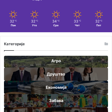
32
32
34
33
32
℃
℃
℃
℃
℃
Пон
Уто
Сре
Чет
Пет
Категорије
Агро
Друштво
Економија
Забава