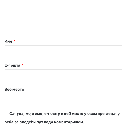
е
н
т
а
р
Име
*
*
Е-пошта
*
Веб место
Сачувај моје име, е-пошту и веб место у овом прегледачу
веба за следећи пут када коментаришем.