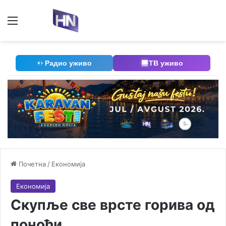
Мени
П
Радио уживо
ТВ уживо
Почетна
/
Економија
Економија
Скупље све врсте горива од
поноћи