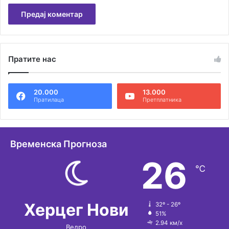
А
л
Пратите нас
т
е
20.000
13.000
р
Пратилаца
Претплатника
н
а
т
Временска Прогноза
и
26
℃
в
е
:
Херцег Нови
32º - 26º
51%
2.94 км/х
Ведро