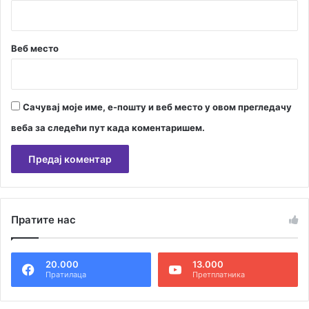
Веб место
Сачувај моје име, е-пошту и веб место у овом прегледачу
веба за следећи пут када коментаришем.
А
л
Пратите нас
т
е
20.000
13.000
р
Пратилаца
Претплатника
н
а