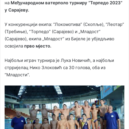
на
Међународном ватерполо турниру “Торпедо 2023”
у Сарајеву.
У конкуренцији екипа: ”Локомотива” (Скопље), “Леотар”
(Требиње), ”Торпедо” (Сарајево) и „Младост”
(Сарајево), екипа „Младост“ из Бијеле је убједљиво
освојила
прво мјесто.
Најбољи играч турнира је Лука Новичић, а најбољи
стрријелац Нико Злоковић са 30 голова, оба из
“Младости”.