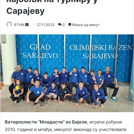
Сарајеву
RTHN
S
27.11.2023
0
Мање од минут
e
n
d
a
n
e
m
a
i
l
Ватерполисти “Младости” из Бијеле
, играчи рођени
2010. године и млађи, минулог викенда су учествовали