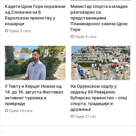
о
Кадети Црне Горе поражени
Министар спорта и младих
р
од Словачке на Б
разговарао са
м
Европском првенству у
представницима
а
кошарци
Планинарског савеза Црне
ц
Горе
Прије 3 сата
и
Прије 4 сата
ј
е
У Тивту и Херцег Новом од
На Орјенском седлу у
14. до 16. августа Фестивал
нед‌ељу XII Ревијално
активног туризма и
бућарско првенство – спој
привреде
спорта, традиције и
дружења
Прије 19 сати
Прије 21 сат