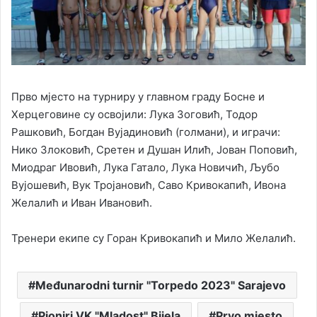
Прво мјесто на турниру у главном граду Босне и
Херцеговине су освојили: Лука Зоговић, Тодор
Рашковић, Богдан Вујадиновић (голмани), и играчи:
Нико Злоковић, Сретен и Душан Илић, Јован Поповић,
Миодраг Ивовић, Лука Гатало, Лука Новичић, Љубо
Вујошевић, Вук Тројановић, Саво Кривокапић, Ивона
Желалић и Иван Ивановић.
Тренери екипе су Горан Кривокапић и Мило Желалић.
Međunarodni turnir "Torpedo 2023" Sarajevo
Pioniri VK "Mladost" Bijela
Prvo mjesto