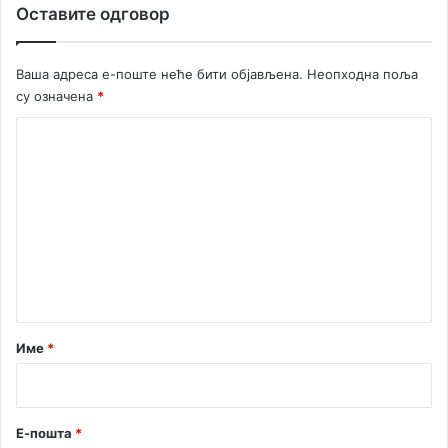
Оставите одговор
Ваша адреса е-поште неће бити објављена.
Неопходна поља
су означена
*
К
о
м
е
н
т
а
р
Име
*
*
Е-пошта
*