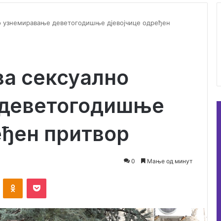
 узнемиравање деветогодишње дјевојчице одређен
а сексуално
 деветогодишње
еђен притвор
0
Мање од минут
ontakte
Odnoklassniki
Pocket