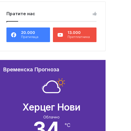
Пратите нас
20.000
13.000
Пратилаца
Претплатника
Временска Прогноза
Херцег Нови
Облачно
34
℃