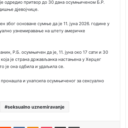
је одредио притвор до 30 дана осумњиченом Б.Р.
дишње дјевојчице.
ен због основане сумње да је 11. јуна 2026. године у
суално узнемиравање на штету америчке
нин, Р.Б. осумњичен да је, 11. јуна око 17 сати и 30
 која је страна држављанка настањена у Херцег
то је она одбила и удаљила се.
, пронашла и ухапсила осумњиченог за сексуално
seksualno uznemiravanje
Reddit
VKontakte
Odnoklassniki
Pocket
Подијели путем емаила
Штампај