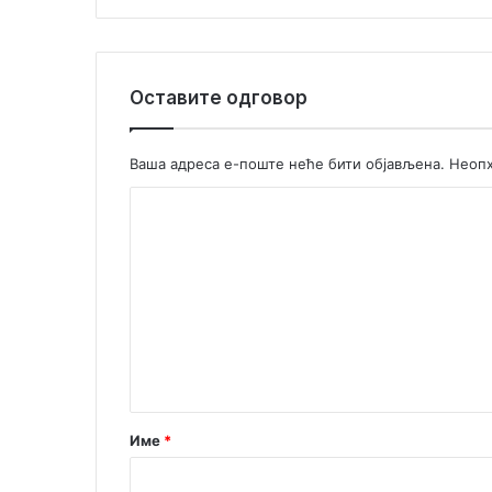
и
Оставите одговор
Ваша адреса е-поште неће бити објављена.
Неопх
К
о
м
е
н
т
а
р
Име
*
*