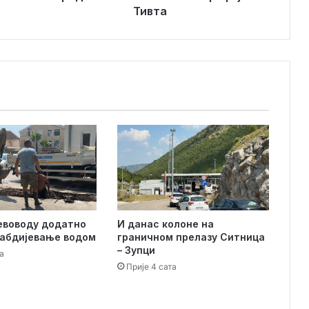
н
Тивта
а
н
о
в
а
м
о
н
о
г
р
а
ф
и
јевоводу додатно
И данас колоне на
ј
абдијевање водом
граничном прелазу Ситница
а
– Зупци
а
Т
Прије 4 сата
и
в
т