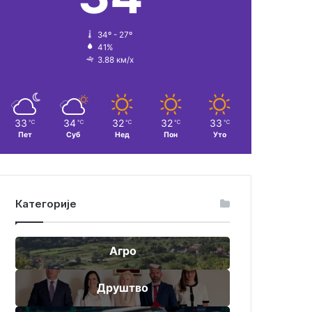
34º - 27º
41%
3.88 км/х
33
34
32
32
33
℃
℃
℃
℃
℃
Пет
Суб
Нед
Пон
Уто
Категорије
Агро
Друштво