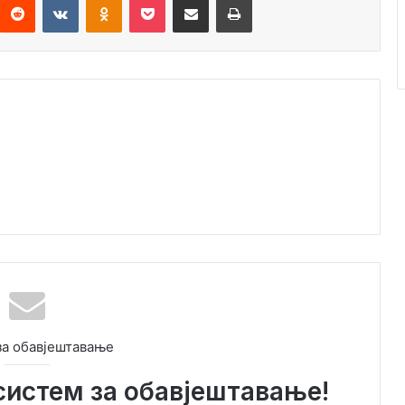
за обавјештавање
систем за обавјештавање!