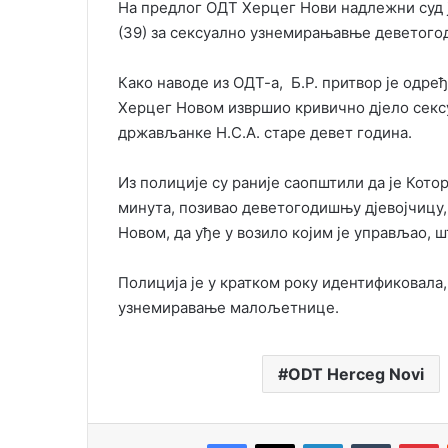
На предлог ОДТ Херцег Нови надлежни суд 
(39) за сексуално узнемирањавње деветого
Како наводе из ОДТ-а, Б.Р. притвор је одређ
Херцег Новом извршио кривично дјело сек
држављанке Н.С.А. старе девет година.
Из полиције су раније саопштили да је Котора
минута, позивао деветогодишњу дјевојчицу,
Новом, да уђе у возило којим је управљао, ш
Полиција је у кратком року идентификовала
узнемиравање малољетнице.
ODT Herceg Novi
Facebook
X
LinkedIn
Tumblr
Pinterest