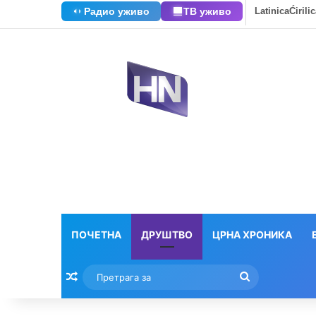
Радио уживо
ТВ уживо
Latinica
Ćirili
ПОЧЕТНА
ДРУШТВО
ЦРНА ХРОНИКА
Насумични текстови
Претрага
за