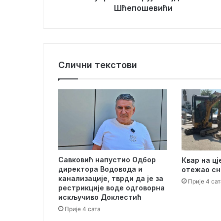
р
Шћепошевићи
е
у
с
ј
у
е
М
о
Слични текстови
ј
д
е
ж
и
Ш
ћ
е
п
Савковић напустио Одбор
Квар на ц
о
директора Водоводa и
отежао сн
ш
канализације, тврди да је за
Прије 4 сат
е
рестрикције воде одговорна
в
искључиво Доклестић
и
Прије 4 сата
ћ