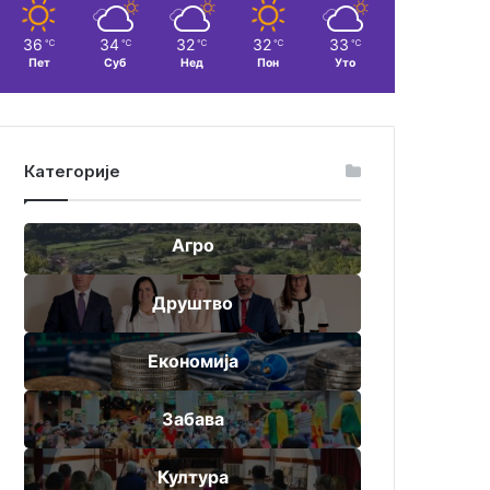
36
34
32
32
33
℃
℃
℃
℃
℃
Пет
Суб
Нед
Пон
Уто
Категорије
Агро
Друштво
Економија
Забава
Култура