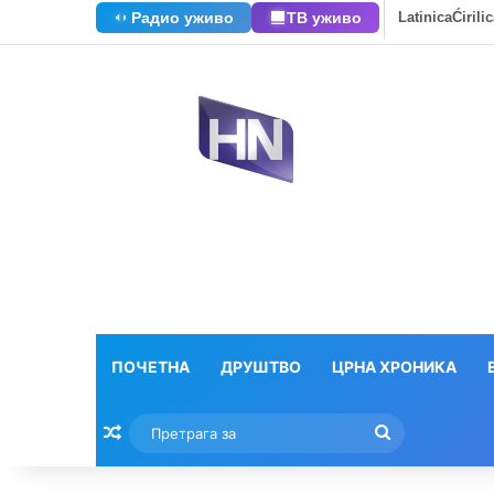
Радио уживо
ТВ уживо
Latinica
Ćirili
ПОЧЕТНА
ДРУШТВО
ЦРНА ХРОНИКА
Насумични текстови
Претрага
за