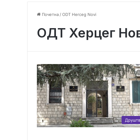
Почетна
/
ODT Herceg Novi
ОДТ Херцег Но
Друшт