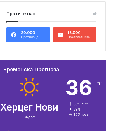
Пратите нас
20.000
13.000
Пратилаца
Претплатника
Временска Прогноза
36
℃
Херцег Нови
36º - 27º
39%
1.22 км/х
Ведро