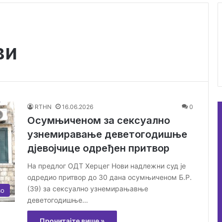
ви
RTHN
16.06.2026
0
Осумњиченом за сексуално
узнемиравање деветогодишње
дјевојчице одређен притвор
На предлог ОДТ Херцег Нови надлежни суд је
одредио притвор до 30 дана осумњиченом Б.Р.
(39) за сексуално узнемирањавње
во
деветогодишње…
Прочитајте више »