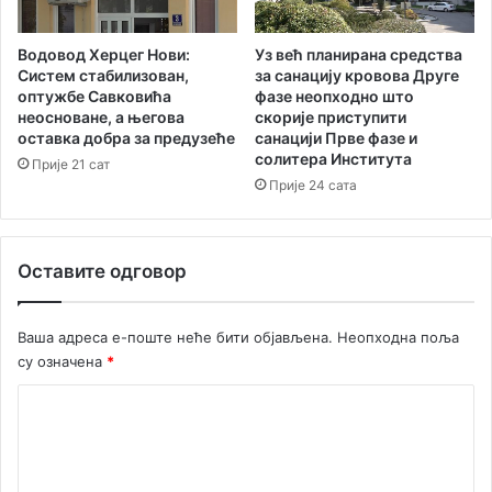
Водовод Херцег Нови:
Уз већ планирана средства
Систем стабилизован,
за санацију кровова Друге
оптужбе Савковића
фазе неопходно што
неосноване, а његова
скорије приступити
оставка добра за предузеће
санацији Прве фазе и
солитера Института
Прије 21 сат
Прије 24 сата
Оставите одговор
Ваша адреса е-поште неће бити објављена.
Неопходна поља
су означена
*
К
о
м