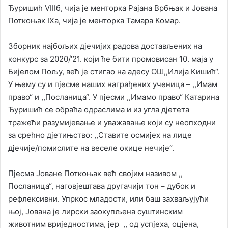
Ђуришић VIIIб, чија је менторка Рајана Врбњак и Јована
Поткоњак IXa, чија је менторка Тамара Комар.
Зборник најбољих дјечијих радова достављених на
конкурс за 2020/’21. који ће бити промовисан 10. маја у
Бијелом Пољу, већ је стигао на адесу ОШ,,Илија Кишић“.
У њему су и пјесме наших награђених ученица – ,,Имам
право“ и ,,Посланица“. У пјесми ,,Имамо право“ Катарина
Ђуришић се обраћа одраслима и из угла дјетета
тражећи разумијевање и уважавање који су неопходни
за срећно дјетињство: ,,Ставите осмијех на лице
дјечије/помислите на веселе окице нечије“.
Пјесма Јоване Поткоњак већ својим називом ,,
Посланица“, наговјештава другачији тон – дубок и
рефлексивни. Упркос младости, или баш захваљујући
њој, Јована је лирски заокупљена суштинским
животним вриједностима, јер ,, од успјеха, оцјена,