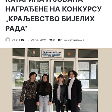
НАГРАЂЕНЕ НА КОНКУРСУ
„КРАЉЕВСТВО БИЈЕЛИХ
РАДА“
Send
РТХН
29.04.2021
0
1 минут читања
an
email