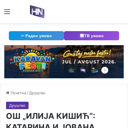
Мени
П
Радио уживо
ТВ уживо
Почетна
/
Друштво
Друштво
ОШ „ИЛИЈА КИШИЋ“:
КАТАРИНА И ЈОВАНА