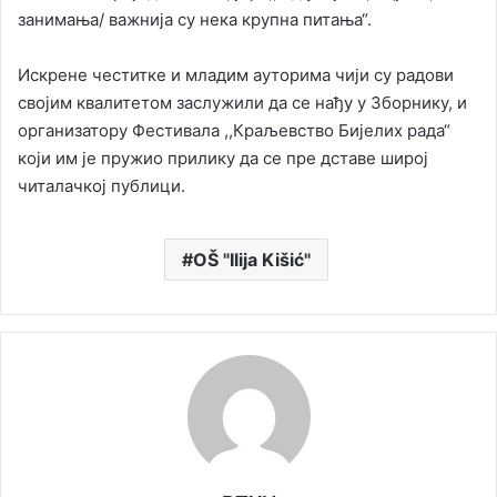
занимања/ важнија су нека крупна питања“.
Искрене честитке и младим ауторима чији су радови
својим квалитетом заслужили да се нађу у Зборнику, и
организатору Фестивала ,,Краљевство Бијелих рада“
који им је пружио прилику да се пре дставе широј
читалачкој публици.
OŠ "Ilija Kišić"