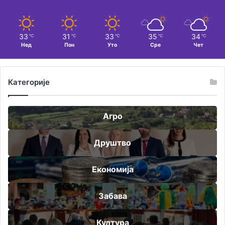
33
31
33
35
34
℃
℃
℃
℃
℃
Нед
Пон
Уто
Сре
Чет
Категорије
Агро
Друштво
Економија
Забава
Култура