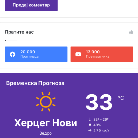
А
л
Пратите нас
т
е
20.000
13.000
р
Пратилаца
Претплатника
н
а
т
Временска Прогноза
и
33
℃
в
е
:
Херцег Нови
33º - 29º
49%
2.79 км/х
Ведро