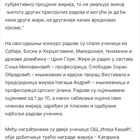
субјективној процјени жирија, то не умаљује значај
љепоту других приспјелих радова и могуће је да би
неки други жири, на другачији начин вредновао
пјесме.“
На овогодишњи конкурс радове су слали ученици из
Србије, Босне и Херцеговине, Македоније, Њемачке и
државе домаћина – Црне Горе. Жири је радио у саставу
Соња Миловановић – професорица, Слободан Зоран
Обрадовић – књижевник и идејни творац Фестивала и
предсједница жирија Наташа Андрић – књижевница и
професорица српског језика. Радови су оцјењивани
оцјенама од 1 до 10, а након сабирања оцјена свих
чланова жирија, одређен је пласман и одабрани
најбољи радови ученика.
Међу награђенима су двије ученице ОШ,,Илија Кишић“,
обје добитнице треће награде жирија – Катарина