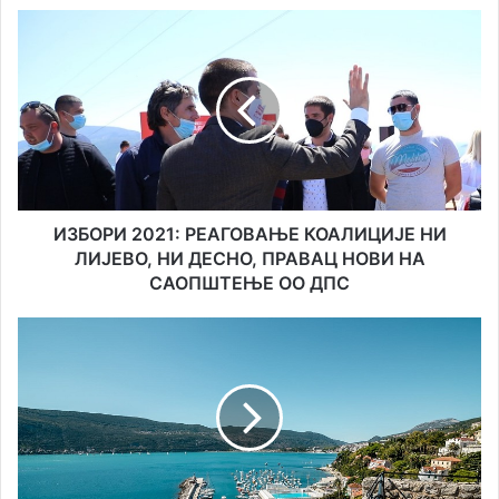
ИЗБОРИ
2021:
РЕАГОВАЊЕ
КОАЛИЦИЈЕ
НИ
ЛИЈЕВО,
НИ
ДЕСНО,
ПРАВАЦ
НОВИ
ИЗБОРИ 2021: РЕАГОВАЊЕ КОАЛИЦИЈЕ НИ
НА
ЛИЈЕВО, НИ ДЕСНО, ПРАВАЦ НОВИ НА
САОПШТЕЊЕ
САОПШТЕЊЕ ОО ДПС
ОО
ДПС
ПРОЉЕЋЕ
2021:
СЕРВИСНЕ
ИНФОРМАЦИЈЕ