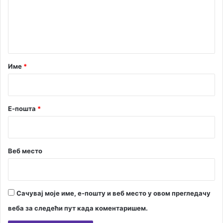
е
н
т
а
р
Име
*
*
Е-пошта
*
Веб место
Сачувај моје име, е-пошту и веб место у овом прегледачу
веба за следећи пут када коментаришем.