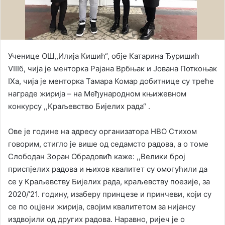
Ученице ОШ,,Илија Кишић“, обје Катарина Ђуришић
VIIIб, чија је менторка Рајана Врбњак и Јована Поткоњак
IXa, чија је менторка Тамара Комар добитнице су треће
награде жирија – на Међународном књижевном
конкурсу ,,Краљевство Бијелих рада“ .
Ове је године на адресу организатора НВО Стихом
говорим, стигло је више од седамсто радова, а о томе
Слободан Зоран Обрадовић каже: ,,Велики број
приспјелих радова и њихов квалитет су омогућили да
се у Краљевству Бијелих рада, краљевству поезије, за
2020/’21. годину, изаберу принцезе и принчеви, који су
се по оцјени жирија, својим квалитетом за нијансу
издвојили од других радова. Наравно, ријеч је о