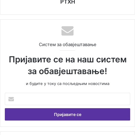
РТХН
Систем за обавјештавање
Пријавите се на наш систем
за обавјештавање!
и будите у току са посљедњим новостима
Унесите
Вашу
емаил
адресу