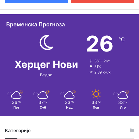
н
а
т
Временска Прогноза
и
26
℃
в
е
:
Херцег Нови
36º - 26º
51%
2.39 км/х
Ведро
36
37
33
33
33
℃
℃
℃
℃
℃
Пет
Суб
Нед
Пон
Уто
Категорије