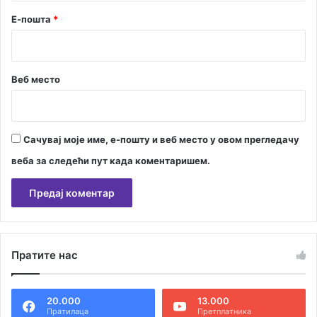
Е-пошта
*
Веб место
Сачувај моје име, е-пошту и веб место у овом прегледачу
веба за следећи пут када коментаришем.
А
л
Пратите нас
т
е
20.000
13.000
р
Пратилаца
Претплатника