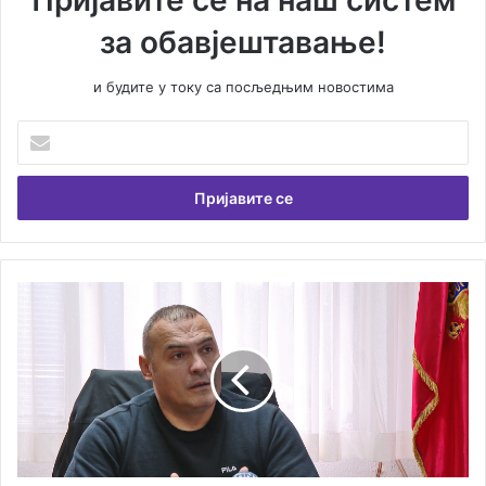
за обавјештавање!
и будите у току са посљедњим новостима
Унесите
Вашу
емаил
адресу
Ђекић:
Др
Марија
Станишић
привремено
у
амбуланти
у
Игалу