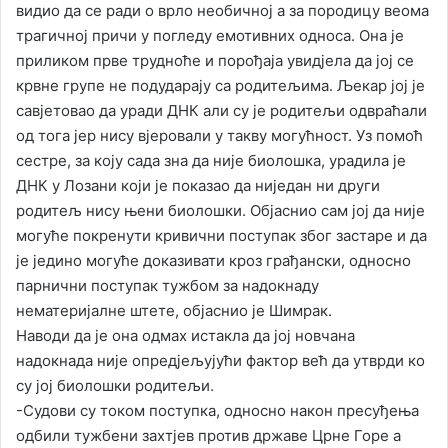
видио да се ради о врло необичној а за породицу веома
трагичној причи у погледу емотивних односа. Она је
приликом прве трудноће и порођаја увидјела да јој се
крвне групе не подударају са родитељима. Љекар јој је
савјетовао да уради ДНК али су је родитељи одвраћали
од тога јер нису вјеровали у такву могућност. Уз помоћ
сестре, за коју сада зна да није биолошка, урадила је
ДНК у Лозани који је показао да ниједан ни други
родитељ нису њени биолошки. Објаснио сам јој да није
могуће покренути кривични поступак због застаре и да
је једино могуће доказивати кроз грађански, односно
парнични поступак тужбом за надокнаду
нематеријалне штете, објаснио је Шимрак.
Наводи да је она одмах истакла да јој новчана
надокнада није опредјељујући фактор већ да утврди ко
су јој биолошки родитељи.
-Судови су током поступка, односно након пресуђења
одбили тужбени захтјев против државе Црне Горе а