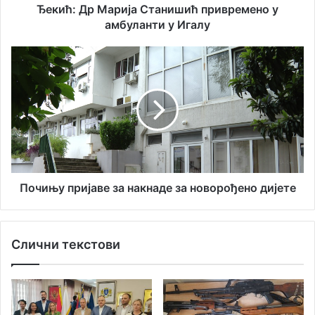
Ђекић: Др Марија Станишић привремено у
амбуланти у Игалу
Почињу
пријаве
за
накнаде
за
новорођено
дијете
Почињу пријаве за накнаде за новорођено дијете
Слични текстови