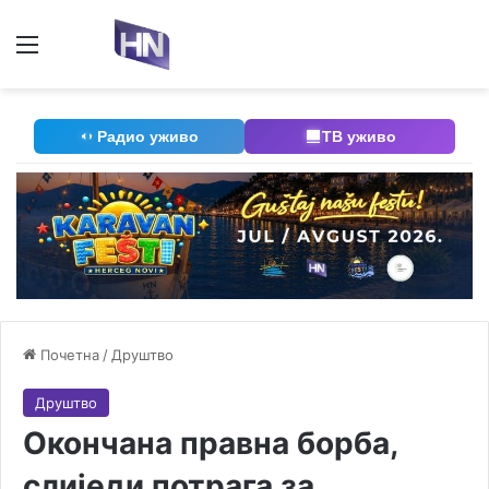
Мени
П
Радио уживо
ТВ уживо
Почетна
/
Друштво
Друштво
Окончана правна борба,
слиједи потрага за