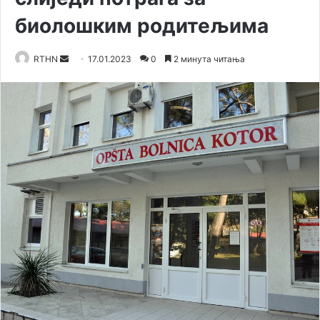
биолошким родитељима
Send
RTHN
17.01.2023
0
2 минута читања
an
email