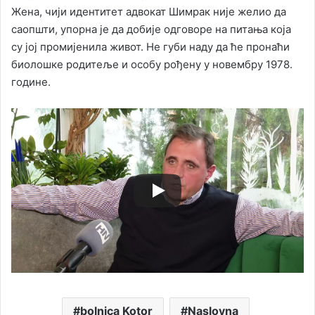
Жена, чији идентитет адвокат Шимрак није желио да
саопшти, упорна је да добије одговоре на питања која
су јој промијенила живот. Не губи наду да ће пронаћи
биолошке родитеље и особу рођену у новембру 1978.
године.
bolnica Kotor
Naslovna