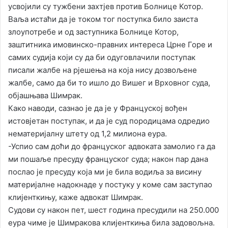
усвојили су тужбени захтјев против Болнице Котор.
Ваља истаћи да је током тог поступка било заиста
злоупотребе и од заступника Болнице Котор,
заштитника имовинско-правних интереса Црне Горе и
самих судија који су да би одуговлачили поступак
писали жалбе на рјешења на која нису дозвољене
жалбе, само да би то ишло до Вишег и Врховног суда,
објашњава Шимрак.
Како наводи, сазнао је да је у Француској вођен
истовјетан поступак, и да је суд породицама одредио
нематеријалну штету од 1,2 милиона еура.
-Успио сам доћи до француског адвоката замолио га да
ми пошаље пресуду француског суда; након пар дана
послао је пресуду која ми је била водиља за висину
материјалне надокнаде у постуку у коме сам заступао
клијенткињу, каже адвокат Шимрак.
Судови су након пет, шест година пресудили на 250.000
еура чиме је Шимракова клијенткиња била задовољна.