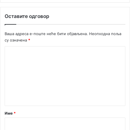
Оставите одговор
Ваша адреса е-поште неће бити објављена.
Неопходна поља
су означена
*
К
о
м
е
н
т
а
р
Име
*
*