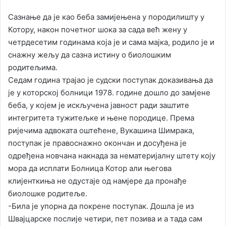
Сазнање да је као беба замијењена у породилишту у
Котору, након почетног шока за сада већ жену у
четрдесетим годинама која је и сама мајка, родило је и
снажну жељу да сазна истину о биолошким
родитељима.
Седам година трајао је судски поступак доказивања да
је у которској болници 1978. године дошло до замјене
беба, у којем је искључена јавност ради заштите
интегритета тужитељке и њене породице. Према
ријечима адвоката оштећене, Вукашина Шимрака,
поступак је правоснажно окончан и досуђена је
одређена новчана накнада за нематеријалну штету коју
мора да исплати Болница Котор али његова
клијенткиња не одустаје од намјере да пронађе
биолошке родитеље.
-Била је упорна да покрене поступак. Дошла је из
Швајцарске послије четири, пет позива и а тада сам