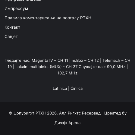
Импрессум
Правила коментарисања на порталу РТХН
Контакт
Савјет
Гледајте нас: MagentaTV – CH 11 | m:Box – CH 12 | Telemach – CH
19 | Lokalni multipleks (MUX) - CH 37 Слушајте нас: 90,0 MHz |
102,7 MHz
Latinica
|
Ćirilica
© Цопyригхт РТХН 2026, Алл Ригхтс Ресервед Цреатед бy
Дизајн Арена