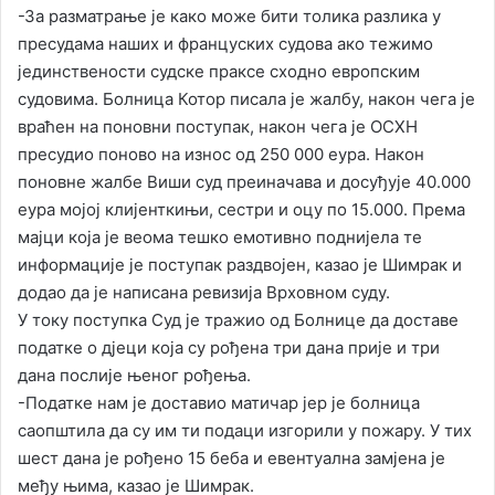
-За разматрање је како може бити толика разлика у
пресудама наших и француских судова ако тежимо
јединствености судске праксе сходно европским
судовима. Болница Котор писала је жалбу, након чега је
враћен на поновни поступак, након чега је ОСХН
пресудио поново на износ од 250 000 еура. Након
поновне жалбе Виши суд преиначава и досуђује 40.000
еура мојој клијенткињи, сестри и оцу по 15.000. Према
мајци која је веома тешко емотивно поднијела те
информације је поступак раздвојен, казао је Шимрак и
додао да је написана ревизија Врховном суду.
У току поступка Суд је тражио од Болнице да доставе
податке о дјеци која су рођена три дана прије и три
дана послије њеног рођења.
-Податке нам је доставио матичар јер је болница
саопштила да су им ти подаци изгорили у пожару. У тих
шест дана је рођено 15 беба и евентуална замјена је
међу њима, казао је Шимрак.