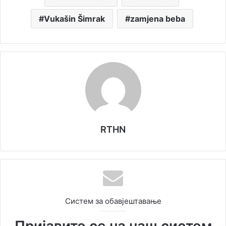
Vukašin Šimrak
zamjena beba
RTHN
Систем за обавјештавање
Пријавите се на наш систем