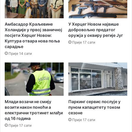
Амбасадор Краљевине
У Херцег Новом највише
Холандије у првој званичној
добровољно предатог
посјети Херцег Новом:
оружја у оквиру регије Југ
Култура отвара нова поља
Прије 17 сати
сарадње
Прије 14 сати
Паркинг сервис послује у
Млади возачи не смију
пуном капацитету током
возити након поноћи а
сезоне
електрични тротинет млађи
од 16 година
Прије 17 сати
Прије 17 сати